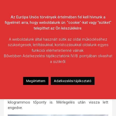
Skip
Körösvidéki Horgász
to
content
Az Európa Uniós törvények értelmében fel kell hívnunk a
Egyesületek Szövetsége
figyelmét arra, hogy weboldalunk ún. "cookie"-kat vagy "sütiket"
telepíthet az Ön készülékére.
A weboldalunk által használt sütik az oldal működéséhez
szükségesek, letiltásukkal, korlátozásukkal oldalunk egyes
funkciói elérhetetlenné válnak.
Konkoly Zoltán
Bővebben Adatkezelési tájékoztatónk IV/8. pontjában olvashat
a sütikről.
Fogás ideje: 2025.05.16. / 15 óra
Vízterület: Fás-tó
Halfaj: Ponty
Megértettem
Adatkezelési tájékoztató
Fogott hal adatai: 14,76 kg
Fogási körülmények: Eleinte csak 2 kilogrammos példányok
jöttek, majd 15 óra körül a horogra akadt egy 14,76
kilogrammos tőponty is. Mérlegelés után vissza lett
engedve.