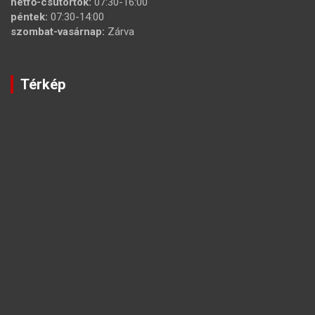
hétfő-csütörtök:
07:30-16:00
péntek:
07:30-14:00
szombat-vasárnap:
Zárva
Térkép