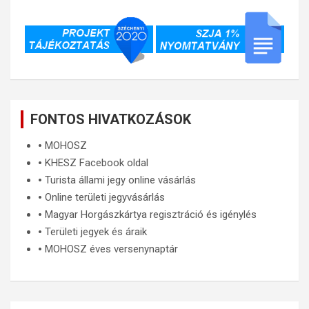
FONTOS HIVATKOZÁSOK
🞄
MOHOSZ
🞄
KHESZ Facebook oldal
🞄
Turista állami jegy online vásárlás
🞄
Online területi jegyvásárlás
🞄
Magyar Horgászkártya regisztráció és igénylés
🞄
Területi jegyek és áraik
🞄
MOHOSZ éves versenynaptár