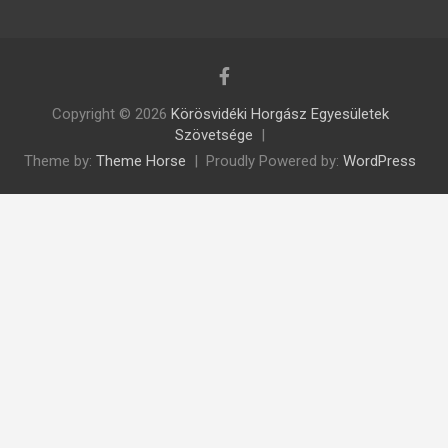
Copyright © 2026
Körösvidéki Horgász Egyesületek
Szövetsége
Theme by:
Theme Horse
Proudly Powered by:
WordPress