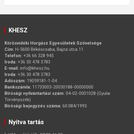
KHESZ
Körösvidéki Horgász Egyesületek Szövetsége
Cím:
H-5600 Békéscsaba, Bajza utca 11.
Telefon:
+36 66 328 945
Iroda:
+36 30 478 3783
E-mail:
info@khesz.hu
Iroda:
+36 30 478 3783
Adószám:
19059181-1-04
Bankszámla:
11733003-20030188-00000000
Bírósági nyilvántartási szám:
04-02-0001028 (Gyulai
Törvényszék)
Bírósági bejegyzés száma:
60.084/1993.
Nyitva tartás