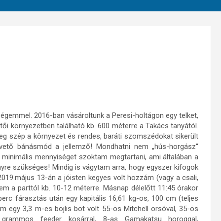
ségemmel. 2016-ban vásároltunk a Peresi-holtágon egy telket,
ői környezetben található kb. 600 méterre a Takács tanyától.
leg szép a környezet és rendes, baráti szomszédokat sikerült
vető bánásmód a jellemző! Mondhatni nem „hús-horgász“
minimális mennyiséget szoktam megtartani, ami általában a
nyre szükséges! Mindig is vágytam arra, hogy egyszer kifogok
2019.május 13-án a jóisten kegyes volt hozzám (vagy a csali,
em a parttól kb. 10-12 méterre. Másnap délelőtt 11:45 órakor
perc fárasztás után egy kapitális 16,61 kg-os, 100 cm (teljes
m egy 3,3 m-es bojlis bot volt 55-ös Mitchell orsóval, 35-ös
 grammos feeder kosárral, 8-as Gamakatsu horoggal,