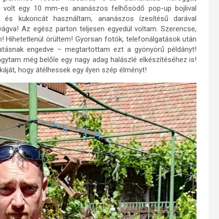
oró volt egy 10 mm-es ananászos felhősödő pop-up bojlival
t és kukoricát használtam, ananászos ízesítésű darával
vágva! Az egész parton teljesen egyedül voltam. Szerencse,
! Hihetetlenül örültem! Gyorsan fotók, telefonálgatások után
hatásnak engedve – megtartottam ezt a gyönyörű példányt!
Hagytam még belőle egy nagy adag halászlé elkészítéséhez is!
át, hogy átélhessek egy ilyen szép élményt!