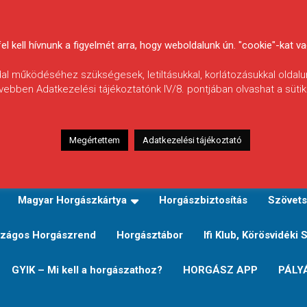
 kell hívnunk a figyelmét arra, hogy weboldalunk ún. "cookie"-kat vag
ldal működéséhez szükségesek, letiltásukkal, korlátozásukkal oldalu
vebben Adatkezelési tájékoztatónk IV/8. pontjában olvashat a sütikr
Megértettem
Adatkezelési tájékoztató
zeink
TERÜLETI JEGY TÍPUSOK ÉS ÁRAIK
Verseny
Magyar Horgászkártya
Horgászbiztosítás
Szövets
zágos Horgászrend
Horgásztábor
Ifi Klub, Körösvidéki 
GYIK – Mi kell a horgászathoz?
HORGÁSZ APP
PÁLY