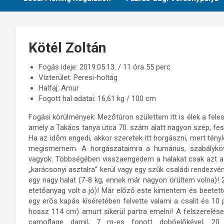
Kötél Zoltán
Fogás ideje: 2019.05.13. / 11 óra 55 perc
Vízterület: Peresi-holtág
Halfaj: Amur
Fogott hal adatai: 16,61 kg / 100 cm
Fogási körülmények: Mezőtúron születtem itt is élek a fele
amely a Takács tanya utca 70. szám alatt nagyon szép, fest
Ha az időm engedi, akkor szeretek itt horgászni, mert tény
megismernem. A horgászataimra a humánus, szabálykö
vagyok. Többségében visszaengedem a halakat csak azt a 
„karácsonyi asztalra“ kerül vagy egy szűk családi rendezvé
egy nagy halat (7-8 kg, ennek már nagyon örültem volna)! 
etetőanyag volt a jó)! Már előző este kimentem és beetett
egy erős kapás kíséretében felvette valami a csalit és 10 
hossz 114 cm) amurt sikerül partra emelni! A felszerelése
camoflage damil, 7 m-es fonott dobóelőkével, 20