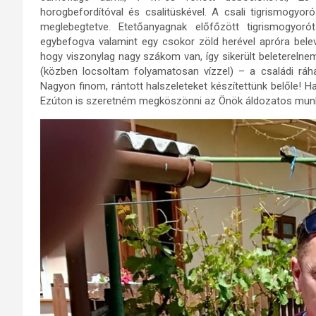
horogbefordítóval és csalitüskével. A csali tigrismogy
meglebegtetve. Etetőanyagnak előfőzött tigrismogyoró
egybefogva valamint egy csokor zöld herével apróra bele
hogy viszonylag nagy szákom van, így sikerült beleterelnem
(közben locsoltam folyamatosan vízzel) – a családi rá
Nagyon finom, rántott halszeleteket készítettünk belőle! 
Ezúton is szeretném megköszönni az Önök áldozatos munkáj