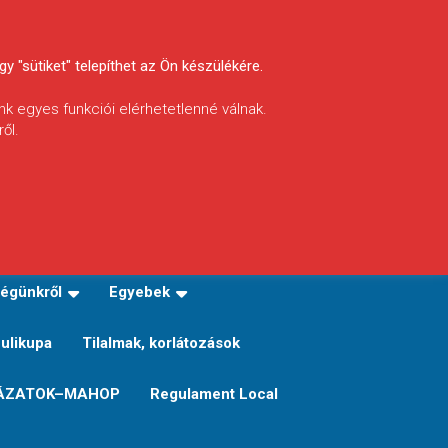
y "sütiket" telepíthet az Ön készülékére.
nk egyes funkciói elérhetetlenné válnak.
ől.
INFÓ
Helyi horgászrend
égünkről
Egyebek
Sulikupa
Tilalmak, korlátozások
ÁZATOK–MAHOP
Regulament Local