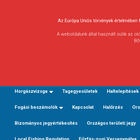
Skip
to
Körösvidéki Horgász
content
Az Európa Uniós törvények értelmében fel
Egyesületek
A weboldalunk által használt sütik az o
Bő
Szövetsége
E-TERÜLETI JEGY VÁLTÁS
Kezdőoldal
Horgászvi
Horgászvizsga
Tagegyesületek
Haltelepítések
Fogási beszámolók
Kapcsolat
Halőrzés
Ors
Bizományos jegyértékesítés
Országos területi jegy
Local Fishing Regulation
Fűzfás-zugi Versenypálya