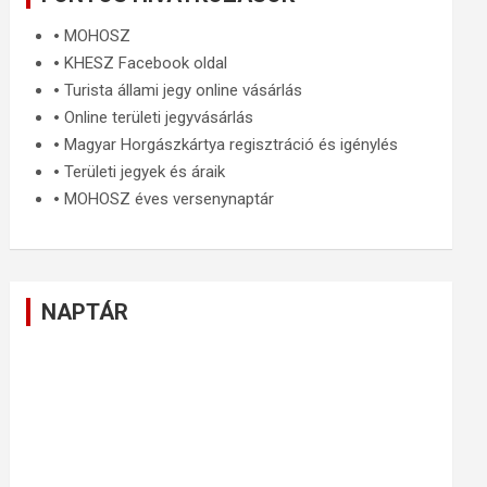
🞄
MOHOSZ
🞄
KHESZ Facebook oldal
🞄
Turista állami jegy online vásárlás
🞄
Online területi jegyvásárlás
🞄
Magyar Horgászkártya regisztráció és igénylés
🞄
Területi jegyek és áraik
🞄
MOHOSZ éves versenynaptár
NAPTÁR