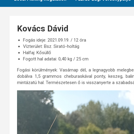
Kovács Dávid
Fogás ideje: 2021.09.19. / 12 óra
Vízterület: Bsz. Sirató-holtág
Halfaj: Kősüllő
Fogott hal adatai: 0,40 kg / 25 cm
Fogási körülmények: Vasárnap dél, a legnagyobb melegben,
dobálva 1,5 grammos cheburaskával ponty, keszeg, balin
mintázatú hal. Természetesen ő is visszanyerte a szabadság