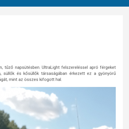
 tűző napsütésben. UltraLight felszereléssel apró férgeket
, süllők és kősüllők társaságában érkezett ez a gyönyörű
át, mint az összes kifogott hal.