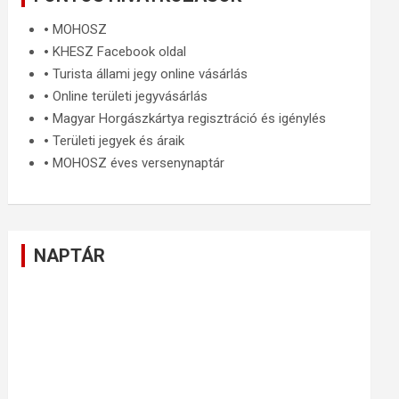
🞄
MOHOSZ
🞄
KHESZ Facebook oldal
🞄
Turista állami jegy online vásárlás
🞄
Online területi jegyvásárlás
🞄
Magyar Horgászkártya regisztráció és igénylés
🞄
Területi jegyek és áraik
🞄
MOHOSZ éves versenynaptár
NAPTÁR