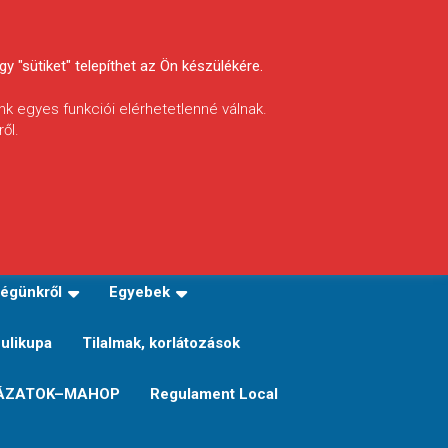
y "sütiket" telepíthet az Ön készülékére.
nk egyes funkciói elérhetetlenné válnak.
ől.
INFÓ
Helyi horgászrend
égünkről
Egyebek
Sulikupa
Tilalmak, korlátozások
ÁZATOK–MAHOP
Regulament Local