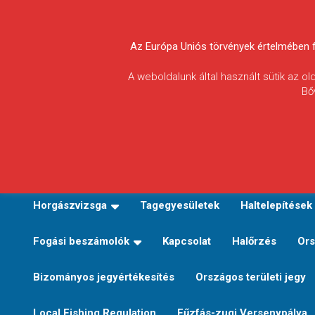
Skip
to
Körösvidéki Horgász
content
Az Európa Uniós törvények értelmében fel
Egyesületek
A weboldalunk által használt sütik az o
Bő
Szövetsége
E-TERÜLETI JEGY VÁLTÁS
Kezdőoldal
Horgászvi
Horgászvizsga
Tagegyesületek
Haltelepítések
Fogási beszámolók
Kapcsolat
Halőrzés
Ors
Bizományos jegyértékesítés
Országos területi jegy
Local Fishing Regulation
Fűzfás-zugi Versenypálya