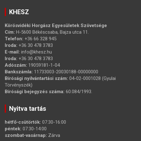
KHESZ
Körösvidéki Horgász Egyesületek Szövetsége
Cím:
H-5600 Békéscsaba, Bajza utca 11.
Telefon:
+36 66 328 945
Iroda:
+36 30 478 3783
E-mail:
info@khesz.hu
Iroda:
+36 30 478 3783
Adószám:
19059181-1-04
Bankszámla:
11733003-20030188-00000000
Bírósági nyilvántartási szám:
04-02-0001028 (Gyulai
Törvényszék)
Bírósági bejegyzés száma:
60.084/1993.
Nyitva tartás
hétfő-csütörtök:
07:30-16:00
péntek:
07:30-14:00
szombat-vasárnap:
Zárva