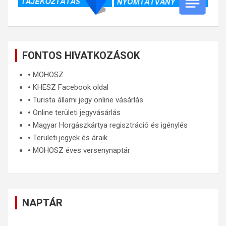
FONTOS HIVATKOZÁSOK
🞄
MOHOSZ
🞄
KHESZ Facebook oldal
🞄
Turista állami jegy online vásárlás
🞄
Online területi jegyvásárlás
🞄
Magyar Horgászkártya regisztráció és igénylés
🞄
Területi jegyek és áraik
🞄
MOHOSZ éves versenynaptár
NAPTÁR