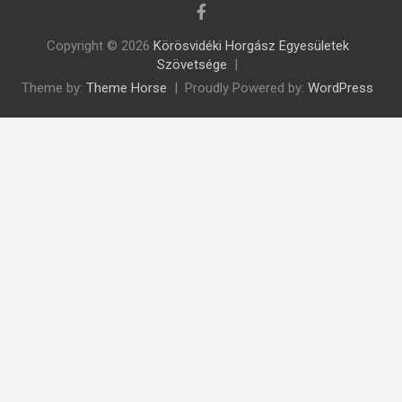
Copyright © 2026
Körösvidéki Horgász Egyesületek
Szövetsége
Theme by:
Theme Horse
Proudly Powered by:
WordPress