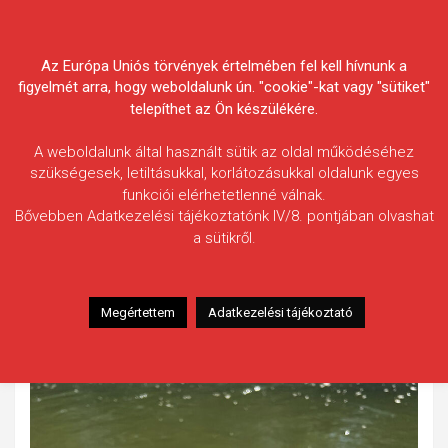
Skip
Körösvidéki Horgász
to
content
Az Európa Uniós törvények értelmében fel kell hívnunk a
Egyesületek Szövetsége
figyelmét arra, hogy weboldalunk ún. "cookie"-kat vagy "sütiket"
telepíthet az Ön készülékére.
A weboldalunk által használt sütik az oldal működéséhez
szükségesek, letiltásukkal, korlátozásukkal oldalunk egyes
funkciói elérhetetlenné válnak.
Kovács Dávid
Bővebben Adatkezelési tájékoztatónk IV/8. pontjában olvashat
a sütikről.
Fogás ideje: 2025.06.25. / 13 óra
Vízterület: Sebes-Körös
Halfaj: Szilvaorrú keszeg
Megértettem
Adatkezelési tájékoztató
Fogott hal adatai: 0,73 kg / 36 cm
Fogási körülmények: Matchbottal sikerült fogni, úsztatva.