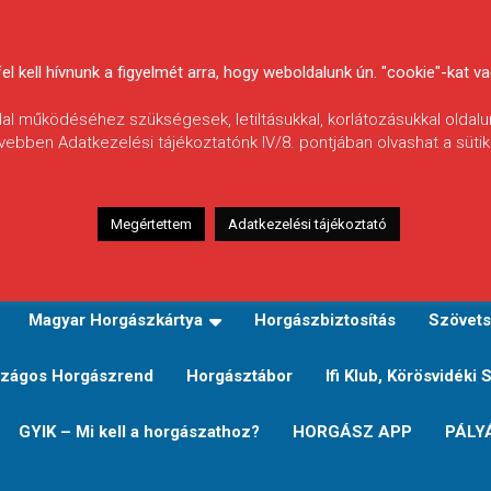
 kell hívnunk a figyelmét arra, hogy weboldalunk ún. "cookie"-kat vag
ldal működéséhez szükségesek, letiltásukkal, korlátozásukkal oldalu
vebben Adatkezelési tájékoztatónk IV/8. pontjában olvashat a sütikr
Megértettem
Adatkezelési tájékoztató
zeink
TERÜLETI JEGY TÍPUSOK ÉS ÁRAIK
Verseny
Magyar Horgászkártya
Horgászbiztosítás
Szövets
zágos Horgászrend
Horgásztábor
Ifi Klub, Körösvidéki 
GYIK – Mi kell a horgászathoz?
HORGÁSZ APP
PÁLY