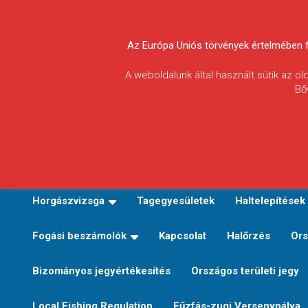
Skip
to
Körösvidéki Horgász
content
Az Európa Uniós törvények értelmében fel
Egyesületek
A weboldalunk által használt sütik az o
Bő
Szövetsége
E-TERÜLETI JEGY VÁLTÁS
Kezdőoldal
Horgászvi
Horgászvizsga
Tagegyesületek
Haltelepítések
Fogási beszámolók
Kapcsolat
Halőrzés
Ors
Bizományos jegyértékesítés
Országos területi jegy
Local Fishing Regulation
Fűzfás-zugi Versenypálya