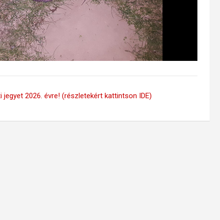
 jegyet 2026. évre! (részletekért kattintson IDE)