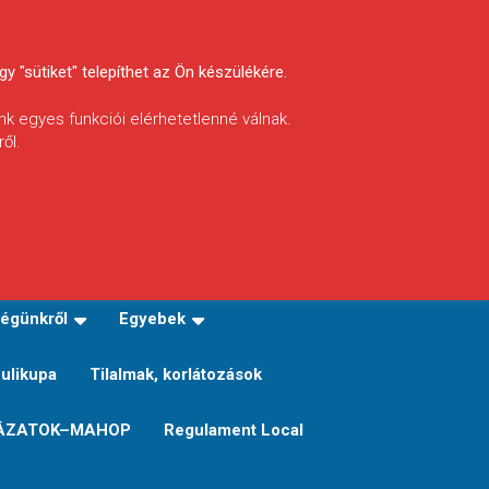
y "sütiket" telepíthet az Ön készülékére.
nk egyes funkciói elérhetetlenné válnak.
ől.
INFÓ
Helyi horgászrend
égünkről
Egyebek
Sulikupa
Tilalmak, korlátozások
ÁZATOK–MAHOP
Regulament Local