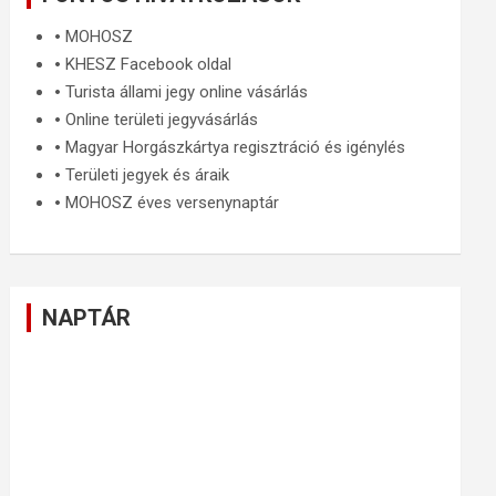
🞄
MOHOSZ
🞄
KHESZ Facebook oldal
🞄
Turista állami jegy online vásárlás
🞄
Online területi jegyvásárlás
🞄
Magyar Horgászkártya regisztráció és igénylés
🞄
Területi jegyek és áraik
🞄
MOHOSZ éves versenynaptár
NAPTÁR