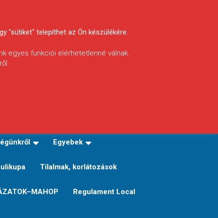
y "sütiket" telepíthet az Ön készülékére.
nk egyes funkciói elérhetetlenné válnak.
ől.
INFÓ
Helyi horgászrend
égünkről
Egyebek
Sulikupa
Tilalmak, korlátozások
ÁZATOK–MAHOP
Regulament Local