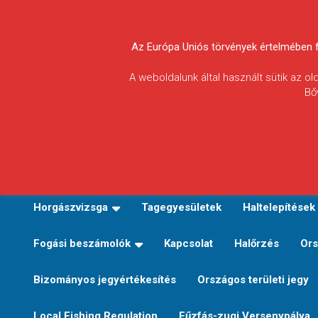
Skip
to
Körösvidéki Horgász
content
Az Európa Uniós törvények értelmében fel
Egyesületek
A weboldalunk által használt sütik az o
Bő
Szövetsége
E-TERÜLETI JEGY VÁLTÁS
Kezdőoldal
Horgászvi
Horgászvizsga
Tagegyesületek
Haltelepítések
Fogási beszámolók
Kapcsolat
Halőrzés
Ors
Bizományos jegyértékesítés
Országos területi jegy
Local Fishing Regulation
Fűzfás-zugi Versenypálya