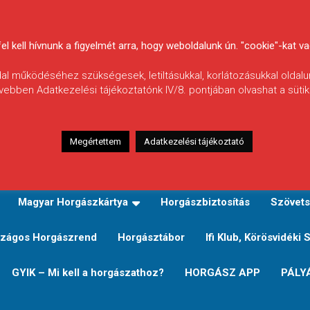
 kell hívnunk a figyelmét arra, hogy weboldalunk ún. "cookie"-kat vag
ldal működéséhez szükségesek, letiltásukkal, korlátozásukkal oldalu
vebben Adatkezelési tájékoztatónk IV/8. pontjában olvashat a sütikr
Megértettem
Adatkezelési tájékoztató
zeink
TERÜLETI JEGY TÍPUSOK ÉS ÁRAIK
Verseny
Magyar Horgászkártya
Horgászbiztosítás
Szövets
zágos Horgászrend
Horgásztábor
Ifi Klub, Körösvidéki 
GYIK – Mi kell a horgászathoz?
HORGÁSZ APP
PÁLY