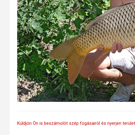
Küldjön Ön is beszámolót szép fogásairól és nyerjen területi