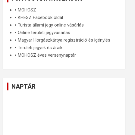
🞄
MOHOSZ
🞄
KHESZ Facebook oldal
🞄
Turista állami jegy online vásárlás
🞄
Online területi jegyvásárlás
🞄
Magyar Horgászkártya regisztráció és igénylés
🞄
Területi jegyek és áraik
🞄
MOHOSZ éves versenynaptár
NAPTÁR