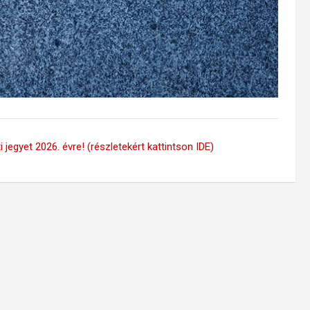
 jegyet 2026. évre! (részletekért kattintson IDE)