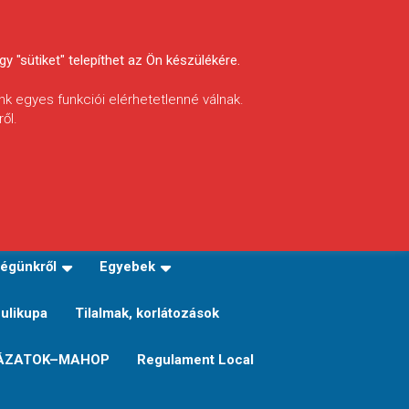
y "sütiket" telepíthet az Ön készülékére.
nk egyes funkciói elérhetetlenné válnak.
ől.
INFÓ
Helyi horgászrend
égünkről
Egyebek
Sulikupa
Tilalmak, korlátozások
ÁZATOK–MAHOP
Regulament Local