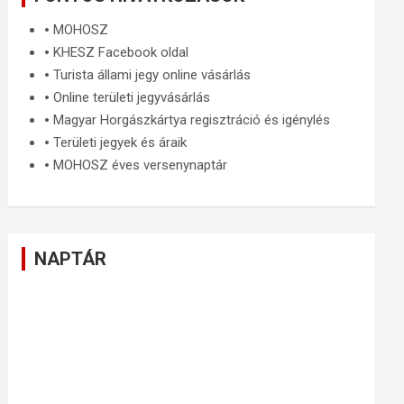
🞄
MOHOSZ
🞄
KHESZ Facebook oldal
🞄
Turista állami jegy online vásárlás
🞄
Online területi jegyvásárlás
🞄
Magyar Horgászkártya regisztráció és igénylés
🞄
Területi jegyek és áraik
🞄
MOHOSZ éves versenynaptár
NAPTÁR