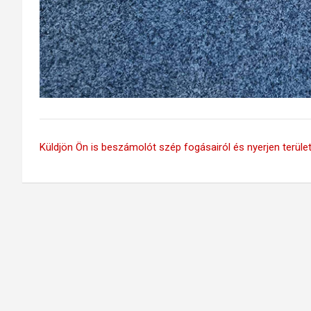
Küldjön Ön is beszámolót szép fogásairól és nyerjen területi