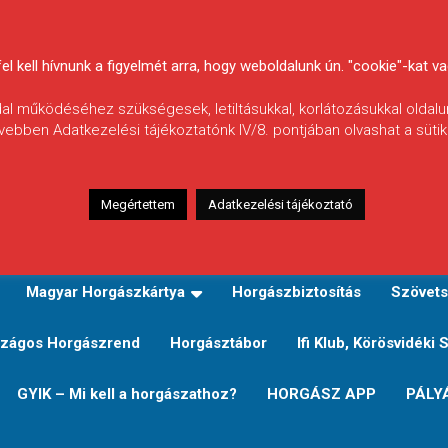
 kell hívnunk a figyelmét arra, hogy weboldalunk ún. "cookie"-kat vag
ldal működéséhez szükségesek, letiltásukkal, korlátozásukkal oldalu
vebben Adatkezelési tájékoztatónk IV/8. pontjában olvashat a sütikr
Megértettem
Adatkezelési tájékoztató
zeink
TERÜLETI JEGY TÍPUSOK ÉS ÁRAIK
Verseny
Magyar Horgászkártya
Horgászbiztosítás
Szövets
zágos Horgászrend
Horgásztábor
Ifi Klub, Körösvidéki 
GYIK – Mi kell a horgászathoz?
HORGÁSZ APP
PÁLY