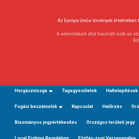
Skip
to
Körösvidéki Horgász
content
Az Európa Uniós törvények értelmében fel
Egyesületek
A weboldalunk által használt sütik az o
Bő
Szövetsége
E-TERÜLETI JEGY VÁLTÁS
Kezdőoldal
Horgászvi
Horgászvizsga
Tagegyesületek
Haltelepítések
Fogási beszámolók
Kapcsolat
Halőrzés
Ors
Bizományos jegyértékesítés
Országos területi jegy
Local Fishing Regulation
Fűzfás-zugi Versenypálya