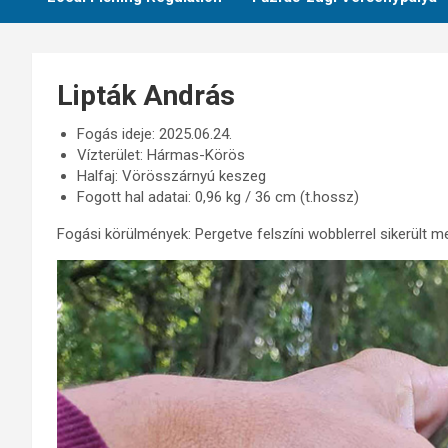
Lipták András
Fogás ideje: 2025.06.24.
Vízterület: Hármas-Körös
Halfaj: Vörösszárnyú keszeg
Fogott hal adatai: 0,96 kg / 36 cm (t.hossz)
Fogási körülmények: Pergetve felszíni wobblerrel sikerült m