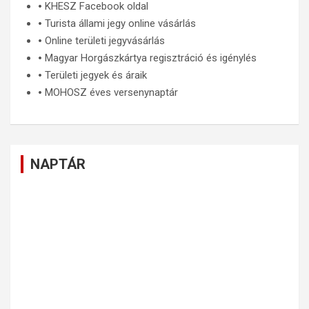
🞄
KHESZ Facebook oldal
🞄
Turista állami jegy online vásárlás
🞄
Online területi jegyvásárlás
🞄
Magyar Horgászkártya regisztráció és igénylés
🞄
Területi jegyek és áraik
🞄
MOHOSZ éves versenynaptár
NAPTÁR