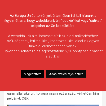
Skip
Körösvidéki Horgász
to
content
Az Európa Uniós törvények értelmében fel kell hívnunk a
Egyesületek Szövetsége
figyelmét arra, hogy weboldalunk ún. "cookie"-kat vagy "sütiket"
telepíthet az Ön készülékére.
A weboldalunk által használt sütik az oldal működéséhez
szükségesek, letiltásukkal, korlátozásukkal oldalunk egyes
funkciói elérhetetlenné válnak.
Lipták András
Bővebben Adatkezelési tájékoztatónk IV/8. pontjában olvashat
a sütikről.
Fogás ideje: 2021.09.10. / 14 óra 50 perc
Vízterület: Hármas-Körös
Halfaj: Fogassüllő
Megértettem
Adatkezelési tájékoztató
Fogott hal adatai: 4,52 kg / 76 cm
Fogási körülmények: Egy családi csónakázás után
gondoltam dobálok egy kicsit. Megérte! Kis méretű
gumihallal sikerült horogra csalni ezt a szép, vélhetően hím
példányt. C&R