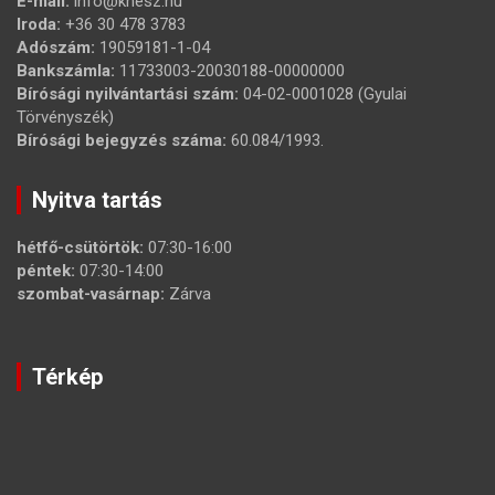
E-mail:
info@khesz.hu
Iroda:
+36 30 478 3783
Adószám:
19059181-1-04
Bankszámla:
11733003-20030188-00000000
Bírósági nyilvántartási szám:
04-02-0001028 (Gyulai
Törvényszék)
Bírósági bejegyzés száma:
60.084/1993.
Nyitva tartás
hétfő-csütörtök:
07:30-16:00
péntek:
07:30-14:00
szombat-vasárnap:
Zárva
Térkép