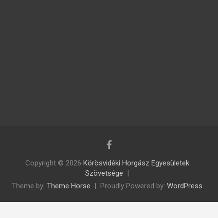
Copyright © 2026
Körösvidéki Horgász Egyesületek
Szövetsége
Theme by:
Theme Horse
Proudly Powered by:
WordPress