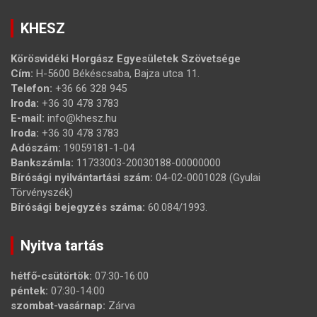
KHESZ
Körösvidéki Horgász Egyesületek Szövetsége
Cím:
H-5600 Békéscsaba, Bajza utca 11.
Telefon:
+36 66 328 945
Iroda:
+36 30 478 3783
E-mail:
info@khesz.hu
Iroda:
+36 30 478 3783
Adószám:
19059181-1-04
Bankszámla:
11733003-20030188-00000000
Bírósági nyilvántartási szám:
04-02-0001028 (Gyulai
Törvényszék)
Bírósági bejegyzés száma:
60.084/1993.
Nyitva tartás
hétfő-csütörtök:
07:30-16:00
péntek:
07:30-14:00
szombat-vasárnap:
Zárva