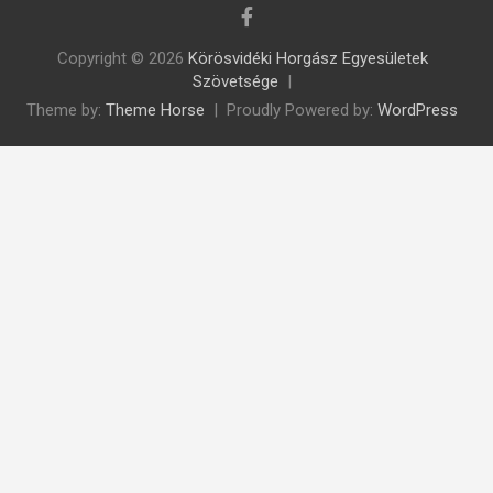
Copyright © 2026
Körösvidéki Horgász Egyesületek
Szövetsége
Theme by:
Theme Horse
Proudly Powered by:
WordPress