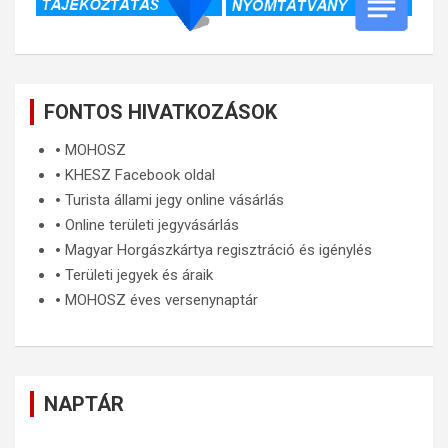
FONTOS HIVATKOZÁSOK
🞄
MOHOSZ
🞄
KHESZ Facebook oldal
🞄
Turista állami jegy online vásárlás
🞄
Online területi jegyvásárlás
🞄
Magyar Horgászkártya regisztráció és igénylés
🞄
Területi jegyek és áraik
🞄
MOHOSZ éves versenynaptár
NAPTÁR