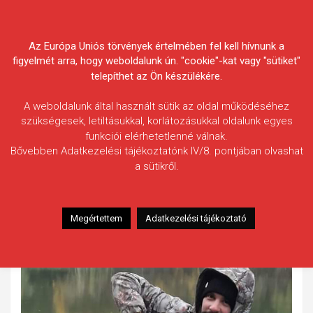
Skip
Körösvidéki Horgász
to
content
Az Európa Uniós törvények értelmében fel kell hívnunk a
Egyesületek Szövetsége
figyelmét arra, hogy weboldalunk ún. "cookie"-kat vagy "sütiket"
telepíthet az Ön készülékére.
A weboldalunk által használt sütik az oldal működéséhez
szükségesek, letiltásukkal, korlátozásukkal oldalunk egyes
funkciói elérhetetlenné válnak.
Lós István
Bővebben Adatkezelési tájékoztatónk IV/8. pontjában olvashat
a sütikről.
Fogás ideje: 2021.10.10.
Vízterület: Kákafoki-holtág
Halfaj: Harcsa
Megértettem
Adatkezelési tájékoztató
Fogott hal adatai: 15 kg
Fogási körülmények: Stupekos módszerrel.