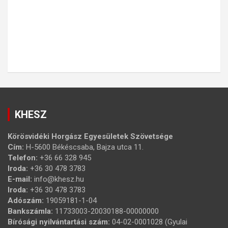
KHESZ
Körösvidéki Horgász Egyesületek Szövetsége
Cím:
H-5600 Békéscsaba, Bajza utca 11.
Telefon:
+36 66 328 945
Iroda:
+36 30 478 3783
E-mail:
info@khesz.hu
Iroda:
+36 30 478 3783
Adószám:
19059181-1-04
Bankszámla:
11733003-20030188-00000000
Bírósági nyilvántartási szám:
04-02-0001028 (Gyulai