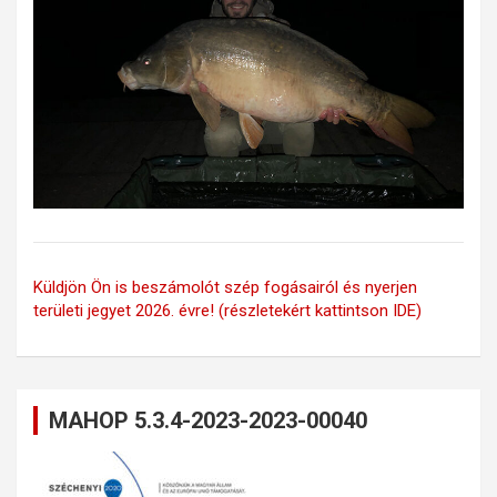
Küldjön Ön is beszámolót szép fogásairól és nyerjen
területi jegyet 2026. évre! (részletekért kattintson IDE)
MAHOP 5.3.4-2023-2023-00040