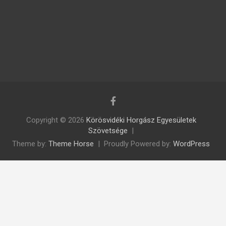
Copyright © 2026
Körösvidéki Horgász Egyesületek
Szövetsége
Theme by:
Theme Horse
Proudly Powered by:
WordPress