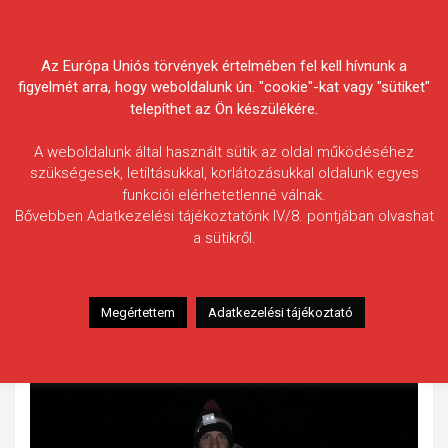
Skip
Körösvidéki Horgász
to
content
Az Európa Uniós törvények értelmében fel kell hívnunk a
Egyesületek Szövetsége
figyelmét arra, hogy weboldalunk ún. "cookie"-kat vagy "sütiket"
telepíthet az Ön készülékére.
A weboldalunk által használt sütik az oldal működéséhez
szükségesek, letiltásukkal, korlátozásukkal oldalunk egyes
funkciói elérhetetlenné válnak.
Lós István
Bővebben Adatkezelési tájékoztatónk IV/8. pontjában olvashat
a sütikről.
Fogás ideje: 2025.05.15. / 0 óra 40 perc
Vízterület: Kákafoki-holtág
Halfaj: Ponty
Megértettem
Adatkezelési tájékoztató
Fogott hal adatai: 20,5 kg
Fogási körülmények: Bojli csalival.