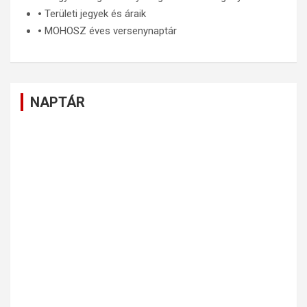
🞄
Területi jegyek és áraik
🞄
MOHOSZ éves versenynaptár
NAPTÁR