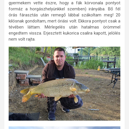
gyermekem vette észre, hogy a fák körvonala pontyot
formáz a horgászhelyünkkel szemben) irányába. Bő fél
órás fárasztás után remegő lábbal szákoltam meg! 20
kilósnak gondoltam, mert óriási volt. Ekkora pontyot csak a
tévében láttam. Mérlegelés után hatalmas örömmel
engedtem vissza. Erjesztett kukorica csalira kapott, jelölés
nem volt rajta.