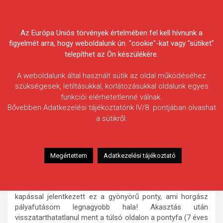
Skip
Körösvidéki Horgász
to
content
Az Európa Uniós törvények értelmében fel kell hívnunk a
Egyesületek Szövetsége
figyelmét arra, hogy weboldalunk ún. "cookie"-kat vagy "sütiket"
telepíthet az Ön készülékére.
A weboldalunk által használt sütik az oldal működéséhez
szükségesek, letiltásukkal, korlátozásukkal oldalunk egyes
funkciói elérhetetlenné válnak.
Majernik Péter
Bővebben Adatkezelési tájékoztatónk IV/8. pontjában olvashat
a sütikről.
Fogás ideje: 2020.08.01. / 7 óra 30 perc
Vízterület: Peresi-holtág
Halfaj: Tőponty
Megértettem
Adatkezelési tájékoztató
Fogott hal adatai: 12,28 kg / 77 cm
Fogási körülmények: A Peresi-holtág ajándéka három
napos horgászat egyetlen kapása volt! Erőteljes húzós
kapással jelentkezett ez a gyönyörű ponty, ami horgász
pályafutásom legnagyobb hala! Akasztás után
visszatarthatatlanul ment a túlsó oldalon a pontyfa (7 éves