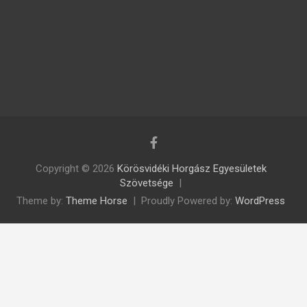
Copyright © 2026
Körösvidéki Horgász Egyesületek
Szövetsége
Theme by:
Theme Horse
Proudly Powered by:
WordPress