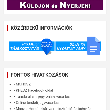
KÖZÉRDEKŰ INFORMÁCIÓK
FONTOS HIVATKOZÁSOK
🞄
MOHOSZ
🞄
KHESZ Facebook oldal
🞄
Turista állami jegy online vásárlás
🞄
Online területi jegyvásárlás
🞄
Magyar Horgászkártya regisztráció és igénylés