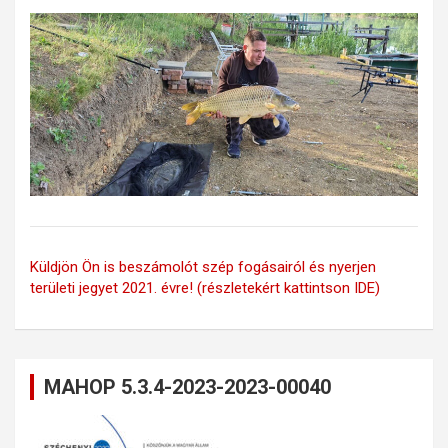
Küldjön Ön is beszámolót szép fogásairól és nyerjen
területi jegyet 2021. évre! (részletekért kattintson IDE)
MAHOP 5.3.4-2023-2023-00040