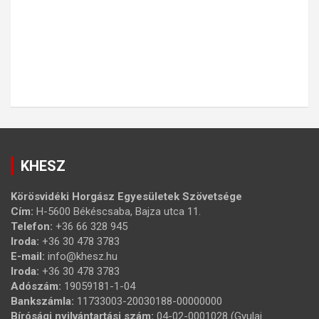
KHESZ
Körösvidéki Horgász Egyesületek Szövetsége
Cím:
H-5600 Békéscsaba, Bajza utca 11.
Telefon:
+36 66 328 945
Iroda:
+36 30 478 3783
E-mail:
info@khesz.hu
Iroda:
+36 30 478 3783
Adószám:
19059181-1-04
Bankszámla:
11733003-20030188-00000000
Bírósági nyilvántartási szám:
04-02-0001028 (Gyulai