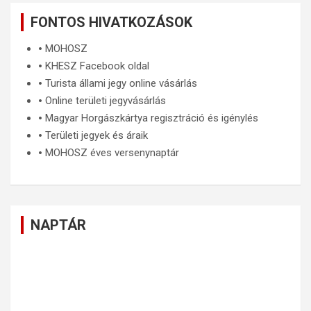
FONTOS HIVATKOZÁSOK
🞄
MOHOSZ
🞄
KHESZ Facebook oldal
🞄
Turista állami jegy online vásárlás
🞄
Online területi jegyvásárlás
🞄
Magyar Horgászkártya regisztráció és igénylés
🞄
Területi jegyek és áraik
🞄
MOHOSZ éves versenynaptár
NAPTÁR