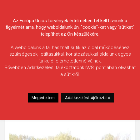
Skip
Körösvidéki Horgász
to
content
Az Európa Uniós törvények értelmében fel kell hívnunk a
Egyesületek Szövetsége
figyelmét arra, hogy weboldalunk ún. "cookie"-kat vagy "sütiket"
telepíthet az Ön készülékére.
A weboldalunk által használt sütik az oldal működéséhez
szükségesek, letiltásukkal, korlátozásukkal oldalunk egyes
funkciói elérhetetlenné válnak.
Maléth Sándor
Bővebben Adatkezelési tájékoztatónk IV/8. pontjában olvashat
a sütikről.
Fogás ideje: 2020.04.23. / 5 óra
Vízterület: Kettős-Körös
Halfaj: Dévérkeszeg
Megértettem
Adatkezelési tájékoztató
Fogott hal adatai: 2,29 kg / 45 cm
Fogási körülmények: Három szem fűzött mézes Cukk
kukoricára kapott. A hal visszaengedésre került.