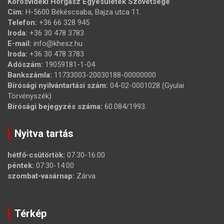
Körösvidéki Horgász Egyesületek Szövetsége
Cím:
H-5600 Békéscsaba, Bajza utca 11.
Telefon:
+36 66 328 945
Iroda:
+36 30 478 3783
E-mail:
info@khesz.hu
Iroda:
+36 30 478 3783
Adószám:
19059181-1-04
Bankszámla:
11733003-20030188-00000000
Bírósági nyilvántartási szám:
04-02-0001028 (Gyulai
Törvényszék)
Bírósági bejegyzés száma:
60.084/1993.
Nyitva tartás
hétfő-csütörtök:
07:30-16:00
péntek:
07:30-14:00
szombat-vasárnap:
Zárva
Térkép