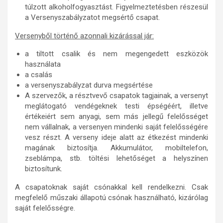
túlzott alkoholfogyasztást. Figyelmeztetésben részesül
a Versenyszabályzatot megsértő csapat.
Versenyből történő azonnali kizárással jár:
a tiltott csalik és nem megengedett eszközök
használata
a csalás
a versenyszabályzat durva megsértése
A szervezők, a résztvevő csapatok tagjainak, a versenyt
meglátogató vendégeknek testi épségéért, illetve
értékeiért sem anyagi, sem más jellegű felelősséget
nem vállalnak, a versenyen mindenki saját felelősségére
vesz részt. A verseny ideje alatt az étkezést mindenki
magának biztosítja. Akkumulátor, mobiltelefon,
zseblámpa, stb. töltési lehetőséget a helyszínen
biztosítunk.
A csapatoknak saját csónakkal kell rendelkezni. Csak
megfelelő műszaki állapotú csónak használható, kizárólag
saját felelősségre.