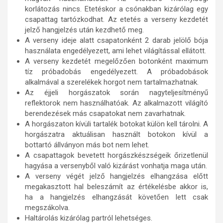
korlátozás nincs. Etetéskor a csónakban kizárólag egy
csapattag tartózkodhat. Az etetés a verseny kezdetét
jelző hangjelzés után kezdhető meg.
A verseny ideje alatt csapatonként 2 darab jelölő bója
használata engedélyezett, ami lehet világítással ellátott.
A verseny kezdetét megelőzően botonként maximum
tíz próbadobás engedélyezett. A próbadobások
alkalmával a szerelékek horgot nem tartalmazhatnak.
Az éjjeli horgászatok során nagyteljesítményű
reflektorok nem használhatóak. Az alkalmazott világító
berendezések más csapatokat nem zavarhatnak.
A horgászaton kívüli tartalék botokat külön kell tárolni. A
horgászatra aktuálisan használt botokon kívül a
bottartó állványon más bot nem lehet.
A csapattagok bevetett horgászkészségeik őrizetlenül
hagyása a versenyből való kizárást vonhatja maga után.
A verseny végét jelző hangjelzés elhangzása előtt
megakasztott hal beleszámít az értékelésbe akkor is,
ha a hangjelzés elhangzását követően lett csak
megszákolva.
Haltárolás kizárólag partról lehetséges.