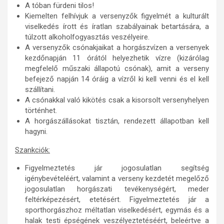
A tóban fürdeni tilos!
Kiemelten felhívjuk a versenyzők figyelmét a kulturált
viselkedés írott és íratlan szabályainak betartására, a
túlzott alkoholfogyasztás veszélyeire.
A versenyzők csónakjaikat a horgászvízen a versenyek
kezdőnapján 11 órától helyezhetik vízre (kizárólag
megfelelő műszaki állapotú csónak), amit a verseny
befejező napján 14 óráig a vízről ki kell venni és el kell
szállítani.
A csónakkal való kikötés csak a kisorsolt versenyhelyen
történhet.
A horgászállásokat tisztán, rendezett állapotban kell
hagyni.
Szankciók:
Figyelmeztetés jár jogosulatlan segítség
igénybevételéért, valamint a verseny kezdetét megelőző
jogosulatlan horgászati tevékenységért, meder
feltérképezésért, etetésért. Figyelmeztetés jár a
sporthorgászhoz méltatlan viselkedésért, egymás és a
halak testi épségének veszélyeztetéséért, beleértve a