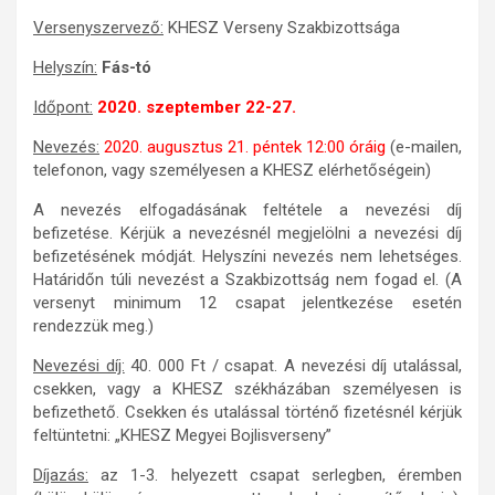
Versenyszervező:
KHESZ Verseny Szakbizottsága
Helyszín:
Fás-tó
Időpont:
2020. szeptember 22-27.
Nevezés:
2020. augusztus 21. péntek 12:00 óráig
(e-mailen,
telefonon, vagy személyesen a KHESZ elérhetőségein)
A nevezés elfogadásának feltétele a nevezési díj
befizetése. Kérjük a nevezésnél megjelölni a nevezési díj
befizetésének módját. Helyszíni nevezés nem lehetséges.
Határidőn túli nevezést a Szakbizottság nem fogad el. (A
versenyt minimum 12 csapat jelentkezése esetén
rendezzük meg.)
Nevezési díj:
40. 000 Ft / csapat. A nevezési díj utalással,
csekken, vagy a KHESZ székházában személyesen is
befizethető. Csekken és utalással történő fizetésnél kérjük
feltüntetni: „KHESZ Megyei Bojlisverseny”
Díjazás:
az 1-3. helyezett csapat serlegben, éremben