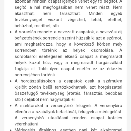
azonban minden csapat igénybe vehet egy fő segítőt. A
segítő a hal megfogásában nem vehet részt. Nem
akaszthat, nem fáraszthat. Minden egyéb
tevékenységet viszont végezhet, tehát, etethet,
behúzhat, meríthet, stb.
A sorsolás menete: a nevezett csapatok, a nevezési díj
befizetésének sorrendje szerint húzzák ki azt a számot,
ami meghatározza, hogy a következő körben mely
sorrendben történik az helyek kisorsolása. A
sorsolásról esetlegesen elkéső csapat a megmaradt
helyek közül húz, vagy a megmaradt horgászállást
foglalja el. Több ilyen csapat esetén ez az érkezés
sorrendjében történik.
A horgászállásokon a csapatok csak a számukra
kijelölt zónán belül tartózkodhatnak, azt horgászattal
összefüggő tevékenység (etetés, fárasztás, bedobás
stb.) céljából nem hagyhatják el.
A szektorokat a versenybíró felügyeli. A versenybíró
ellenőrzi a szabályok betartását, felügyeli a mérlegelést.
A versenybíró utasításait minden csapat köteles
végrehajtani.
Mérlegelés általános esetben napi két alkalommal