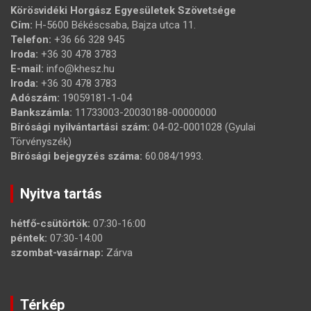
Körösvidéki Horgász Egyesületek Szövetsége
Cím:
H-5600 Békéscsaba, Bajza utca 11.
Telefon:
+36 66 328 945
Iroda:
+36 30 478 3783
E-mail:
info@khesz.hu
Iroda:
+36 30 478 3783
Adószám:
19059181-1-04
Bankszámla:
11733003-20030188-00000000
Bírósági nyilvántartási szám:
04-02-0001028 (Gyulai
Törvényszék)
Bírósági bejegyzés száma:
60.084/1993.
Nyitva tartás
hétfő-csütörtök:
07:30-16:00
péntek:
07:30-14:00
szombat-vasárnap:
Zárva
Térkép