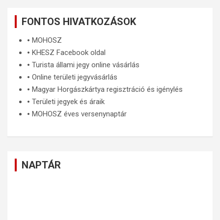
FONTOS HIVATKOZÁSOK
🞄
MOHOSZ
🞄
KHESZ Facebook oldal
🞄
Turista állami jegy online vásárlás
🞄
Online területi jegyvásárlás
🞄
Magyar Horgászkártya regisztráció és igénylés
🞄
Területi jegyek és áraik
🞄
MOHOSZ éves versenynaptár
NAPTÁR