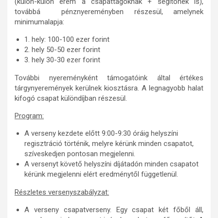
(külön-külön érem a csapattagoknak + segítőnek is),
továbbá pénznyereményben részesül, amelynek
minimumalapja:
1. hely: 100-100 ezer forint
2. hely 50-50 ezer forint
3. hely 30-30 ezer forint
További nyereményként támogatóink által értékes
tárgynyeremények kerülnek kiosztásra. A legnagyobb halat
kifogó csapat különdíjban részesül.
Program:
A verseny kezdete előtt 9:00-9:30 óráig helyszíni
regisztráció történik, melyre kérünk minden csapatot,
szíveskedjen pontosan megjelenni.
A versenyt követő helyszíni díjátadón minden csapatot
kérünk megjelenni elért eredménytől függetlenül.
Részletes versenyszabályzat:
A verseny csapatverseny. Egy csapat két főből áll,