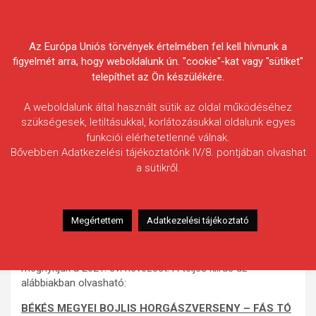
Skip
Körösvidéki Horgász
to
content
Az Európa Uniós törvények értelmében fel kell hívnunk a
Egyesületek Szövetsége
figyelmét arra, hogy weboldalunk ún. "cookie"-kat vagy "sütiket"
telepíthet az Ön készülékére.
A weboldalunk által használt sütik az oldal működéséhez
szükségesek, letiltásukkal, korlátozásukkal oldalunk egyes
funkciói elérhetetlenné válnak.
Már lehet nevezni a 2021. évi fás-
Bővebben Adatkezelési tájékoztatónk IV/8. pontjában olvashat
a sütikről.
tavi Békés Megyei Bojlis
Horgászversenyre
Megértettem
Adatkezelési tájékoztató
Tájékoztatjuk a horgásztársakat, hogy a Békés Megyei
Bojlis Horgászverseny hosszú időtartamára való tekintettel
(120 óra), a tervezhetőség megkönnyítése végett
megnyitjuk a 2021. évi nevezést. A teljes kiírás az
alábbiakban olvasható:
BÉKÉS MEGYEI BOJLIS HORGÁSZVERSENY – FÁS TÓ