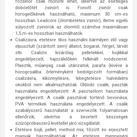
főzsinór csak monofil lehet, ideértve az esetleges
dobóelőtét zsinórt is. Fonott zsinór csak
horogelőkének használható, maximum 30 cm-es
hosszban. Leadcore (ólombetétes zsinór), illetve egyéb
súlyozott zsinórok az ólomtól számítva maximálisan
1,5 m-es hosszban használhatók.
Csalizásra, etetésre tilos használni bármilyen élő vagy
elpusztult (szárított sem) állatot, bogarat, férget, lárvát
stb. Csalizni kizárólag pelletekkel, bojlikkal
engedélyezett, hajszálelőkén felkínált módszerrel.
Plasztik, műanyag csali utánzatok, parafa (kivéve a
horogcsaliba őrleményként bedolgozott formában)
csalizásra, kikönnyítésre, lebegtetésre halvédelmi
okokból nem alkalmazhatóak. Oldódó csalik, paszták
használata engedélyezett. A pasztaólom használata
engedélyezett. A csalik pasztával történő bevonása,
PVA termékek használata engedélyezett. A csalik
szabályszerű használatát a szervezők folyamatosan
ellenőrzik, ideértve a bevetett készségek
szúrópróbaszerű kivétellel járó vizsgálatát.
Etetésre bojli, pellet, method mix, főzött és erjesztett
magvak használhatóak. Az etetésre mennyiségi