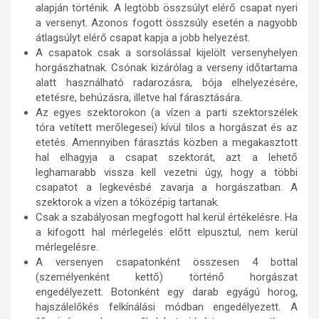
alapján történik. A legtöbb összsúlyt elérő csapat nyeri
a versenyt. Azonos fogott összsúly esetén a nagyobb
átlagsúlyt elérő csapat kapja a jobb helyezést.
A csapatok csak a sorsolással kijelölt versenyhelyen
horgászhatnak. Csónak kizárólag a verseny időtartama
alatt használható radarozásra, bója elhelyezésére,
etetésre, behúzásra, illetve hal fárasztására.
Az egyes szektorokon (a vízen a parti szektorszélek
tóra vetített merőlegesei) kívül tilos a horgászat és az
etetés. Amennyiben fárasztás közben a megakasztott
hal elhagyja a csapat szektorát, azt a lehető
leghamarabb vissza kell vezetni úgy, hogy a többi
csapatot a legkevésbé zavarja a horgászatban. A
szektorok a vízen a tóközépig tartanak.
Csak a szabályosan megfogott hal kerül értékelésre. Ha
a kifogott hal mérlegelés előtt elpusztul, nem kerül
mérlegelésre.
A versenyen csapatonként összesen 4 bottal
(személyenként kettő) történő horgászat
engedélyezett. Botonként egy darab egyágú horog,
hajszálelőkés felkínálási módban engedélyezett. A