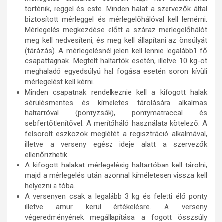
történik, reggel és este. Minden halat a szervezők által
biztosított mérleggel és mérlegelőhálóval kell lemérni.
Mérlegelés megkezdése előtt a száraz mérlegelőhálót
meg kell nedvesíteni, és meg kell állapítani az önsúlyát
(tárázás). A mérlegelésnél jelen kell lennie legalább1 fő
csapattagnak. Megtelt haltartók esetén, illetve 10 kg-ot
meghaladó egyedsúlyú hal fogása esetén soron kívüli
mérlegelést kell kérni.
Minden csapatnak rendelkeznie kell a kifogott halak
sérülésmentes és kíméletes tárolására alkalmas
haltartóval (pontyzsák), pontymatraccal és
sebfertőtlenítővel. A merítőháló használata kötelező. A
felsorolt eszközök meglétét a regisztráció alkalmával,
illetve a verseny egész ideje alatt a szervezők
ellenőrizhetik.
A kifogott halakat mérlegelésig haltartóban kell tárolni,
majd a mérlegelés után azonnal kíméletesen vissza kell
helyezni a tóba.
A versenyen csak a legalább 3 kg és feletti élő ponty
illetve amur kerül értékelésre. A verseny
végeredményének megállapítása a fogott összsúly