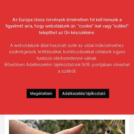
Skip
Körösvidéki Horgász
to
content
Az Európa Uniós törvények értelmében fel kell hívnunk a
Egyesületek Szövetsége
figyelmét arra, hogy weboldalunk ún. "cookie"-kat vagy "sütiket"
telepíthet az Ön készülékére.
A weboldalunk által használt sütik az oldal működéséhez
szükségesek, letiltásukkal, korlátozásukkal oldalunk egyes
funkciói elérhetetlenné válnak.
Markos András
Bővebben Adatkezelési tájékoztatónk IV/8. pontjában olvashat
a sütikről.
Fogás ideje: 2025.08.30.
Vízterület: Félhalmi-holtág
Halfaj: Sügér
Megértettem
Adatkezelési tájékoztató
Fogott hal adatai: 26 cm
Fogási körülmények: Pergetve fogtam 2 grammos jig fejjel
és kis fehér gumihallal.