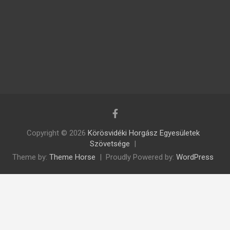
Copyright © 2026
Körösvidéki Horgász Egyesületek
Szövetsége
Theme by:
Theme Horse
Proudly Powered by:
WordPress