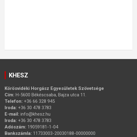
KHESZ
Körösvidéki Horgász Egyesületek Szövetsége
Cím:
H-5600 Békéscsaba, Bajza utca 11.
Telefon:
+36 66 328 945
Iroda:
+36 30 478 3783
E-mail:
info@khesz.hu
Iroda:
+36 30 478 3783
Adószám:
19059181-1-04
Bankszámla:
11733003-20030188-00000000