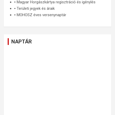
🞄
Magyar Horgászkártya regisztráció és igénylés
🞄
Területi jegyek és áraik
🞄
MOHOSZ éves versenynaptár
NAPTÁR