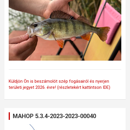
Küldjön Ön is beszámolót szép fogásairól és nyerjen
területi jegyet 2026. évre! (részletekért kattintson IDE)
MAHOP 5.3.4-2023-2023-00040