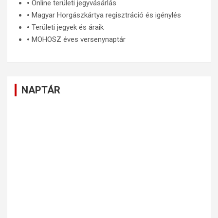
🞄
Online területi jegyvásárlás
🞄
Magyar Horgászkártya regisztráció és igénylés
🞄
Területi jegyek és áraik
🞄
MOHOSZ éves versenynaptár
NAPTÁR