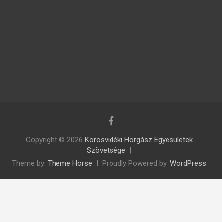
Copyright © 2026
Körösvidéki Horgász Egyesületek
Szövetsége
Theme by:
Theme Horse
Proudly Powered by:
WordPress