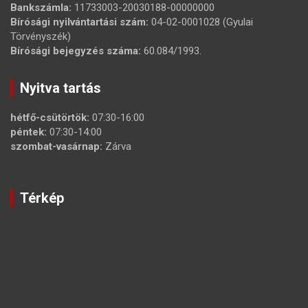
Bankszámla:
11733003-20030188-00000000
Bírósági nyilvántartási szám:
04-02-0001028 (Gyulai
Törvényszék)
Bírósági bejegyzés száma:
60.084/1993.
Nyitva tartás
hétfő-csütörtök:
07:30-16:00
péntek:
07:30-14:00
szombat-vasárnap:
Zárva
Térkép