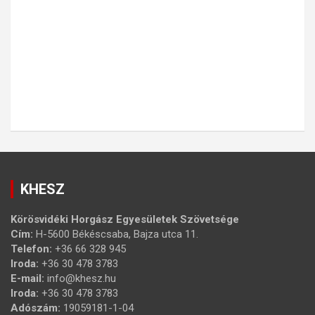
KHESZ
Körösvidéki Horgász Egyesületek Szövetsége
Cím:
H-5600 Békéscsaba, Bajza utca 11.
Telefon:
+36 66 328 945
Iroda:
+36 30 478 3783
E-mail:
info@khesz.hu
Iroda:
+36 30 478 3783
Adószám:
19059181-1-04