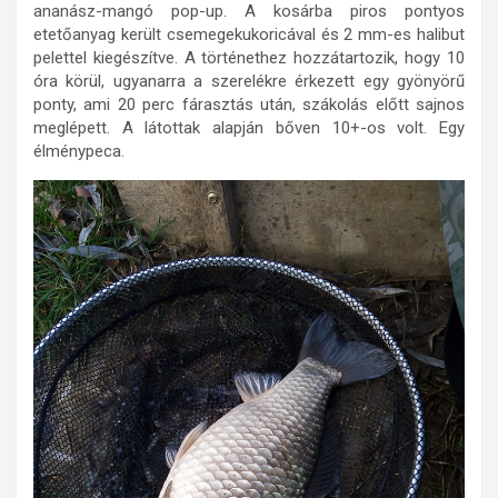
ananász-mangó pop-up. A kosárba piros pontyos
etetőanyag került csemegekukoricával és 2 mm-es halibut
pelettel kiegészítve. A történethez hozzátartozik, hogy 10
óra körül, ugyanarra a szerelékre érkezett egy gyönyörű
ponty, ami 20 perc fárasztás után, szákolás előtt sajnos
meglépett. A látottak alapján bőven 10+-os volt. Egy
élménypeca.