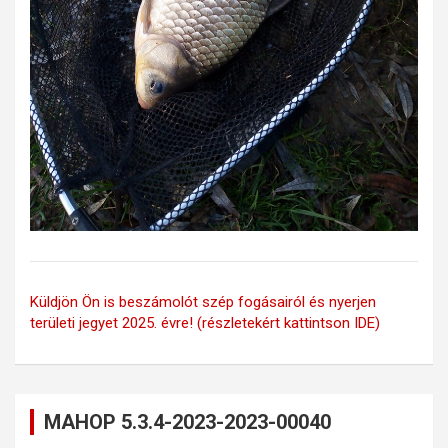
Küldjön Ön is beszámolót szép fogásairól és nyerjen
területi jegyet 2025. évre! (részletekért kattintson IDE)
MAHOP 5.3.4-2023-2023-00040