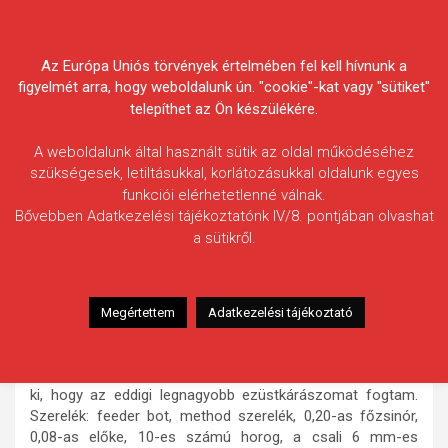
Skip
Körösvidéki Horgász
to
content
Az Európa Uniós törvények értelmében fel kell hívnunk a
Egyesületek Szövetsége
figyelmét arra, hogy weboldalunk ún. "cookie"-kat vagy "sütiket"
telepíthet az Ön készülékére.
A weboldalunk által használt sütik az oldal működéséhez
szükségesek, letiltásukkal, korlátozásukkal oldalunk egyes
funkciói elérhetetlenné válnak.
Marton Gyula
Bővebben Adatkezelési tájékoztatónk IV/8. pontjában olvashat
a sütikről.
Fogás ideje: 2024.02.26. / 07 óra
Vízterület: Fűzfás-zugi-holtág
Halfaj: Ezüstkárász
Megértettem
Adatkezelési tájékoztató
Fogott hal adatai: 1,36 kg / 32 cm
Fogási körülmények: Reggel 7 óra után pár perccel érkezett
a kapás. Először kis pontyra gondoltam. Merítéskor derült
ki, hogy az eddigi legnagyobb ezüstkárászomat fogtam.
Szerelék: feeder bot, method szerelék, 0,20-as főzsinór,
0,08-as előke, 10-es számú horog, a csali 6 mm-es