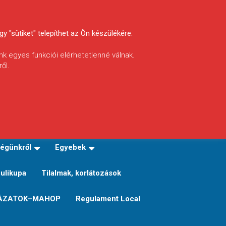
y "sütiket" telepíthet az Ön készülékére.
nk egyes funkciói elérhetetlenné válnak.
ől.
INFÓ
Helyi horgászrend
égünkről
Egyebek
Sulikupa
Tilalmak, korlátozások
ÁZATOK–MAHOP
Regulament Local