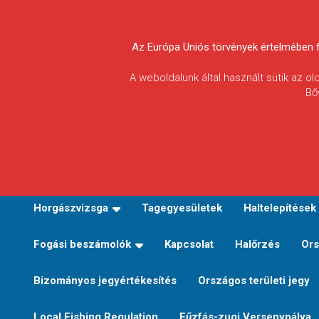
Skip
to
Körösvidéki Horgász
content
Az Európa Uniós törvények értelmében fel
Egyesületek
A weboldalunk által használt sütik az o
Bő
Szövetsége
E-TERÜLETI JEGY VÁLTÁS
Kezdőoldal
Horgászvi
Horgászvizsga
Tagegyesületek
Haltelepítések
Fogási beszámolók
Kapcsolat
Halőrzés
Ors
Bizományos jegyértékesítés
Országos területi jegy
Local Fishing Regulation
Fűzfás-zugi Versenypálya