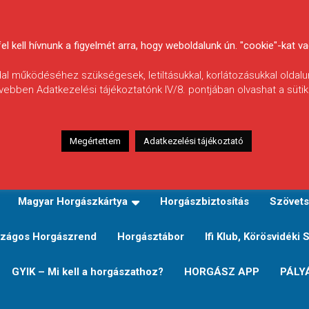
 kell hívnunk a figyelmét arra, hogy weboldalunk ún. "cookie"-kat vag
ldal működéséhez szükségesek, letiltásukkal, korlátozásukkal oldalu
vebben Adatkezelési tájékoztatónk IV/8. pontjában olvashat a sütikr
Megértettem
Adatkezelési tájékoztató
zeink
TERÜLETI JEGY TÍPUSOK ÉS ÁRAIK
Verseny
Magyar Horgászkártya
Horgászbiztosítás
Szövets
zágos Horgászrend
Horgásztábor
Ifi Klub, Körösvidéki 
GYIK – Mi kell a horgászathoz?
HORGÁSZ APP
PÁLY