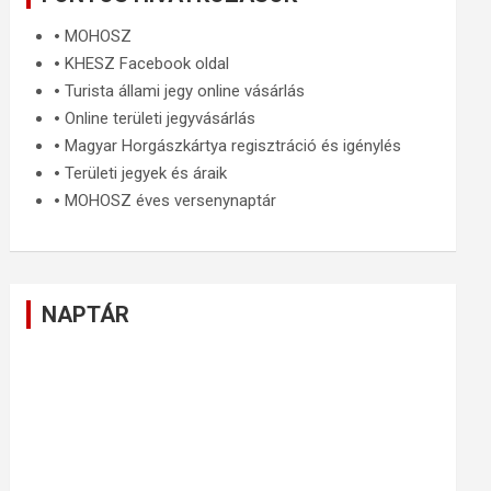
🞄
MOHOSZ
🞄
KHESZ Facebook oldal
🞄
Turista állami jegy online vásárlás
🞄
Online területi jegyvásárlás
🞄
Magyar Horgászkártya regisztráció és igénylés
🞄
Területi jegyek és áraik
🞄
MOHOSZ éves versenynaptár
NAPTÁR