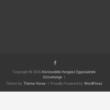
Copyright © 2026
Körösvidéki Horgász Egyesületek
Szövetsége
Theme by:
Theme Horse
Proudly Powered by:
WordPress