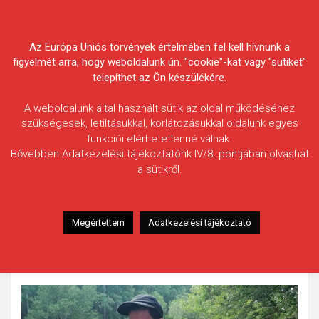
Skip
Körösvidéki Horgász
to
content
Az Európa Uniós törvények értelmében fel kell hívnunk a
Egyesületek Szövetsége
figyelmét arra, hogy weboldalunk ún. "cookie"-kat vagy "sütiket"
telepíthet az Ön készülékére.
A weboldalunk által használt sütik az oldal működéséhez
szükségesek, letiltásukkal, korlátozásukkal oldalunk egyes
funkciói elérhetetlenné válnak.
Mazán Nándor
Bővebben Adatkezelési tájékoztatónk IV/8. pontjában olvashat
a sütikről.
Fogás ideje: 2020.05.15. / 14 óra 30 perc
Vízterület: Hármas-Körös
Halfaj: Csuka
Megértettem
Adatkezelési tájékoztató
Fogott hal adatai: 8,9 kg
Fogási körülmények: Fenekező módszerrel, kárász csalival.
Catch&Release