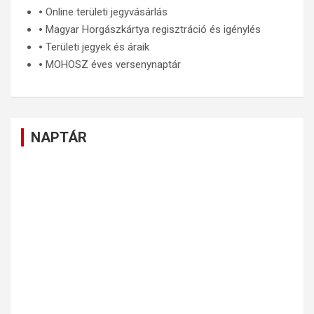
🞄
Online területi jegyvásárlás
🞄
Magyar Horgászkártya regisztráció és igénylés
🞄
Területi jegyek és áraik
🞄
MOHOSZ éves versenynaptár
NAPTÁR