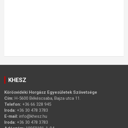
KHESZ
Körösvidéki Horgász Egyesületek Szövetsége
Cím:
H-5600 Békéscsaba, Bajza utca 11.
Telefon:
+36 66 328 945
Iroda:
+36 30 478 3783
E-mail:
info@khesz.hu
Iroda:
+36 30 478 3783