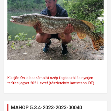
Küldjön Ön is beszámolót szép fogásairól és nyerjen
területi jegyet 2021. évre! (részletekért kattintson IDE)
MAHOP 5.3.4-2023-2023-00040