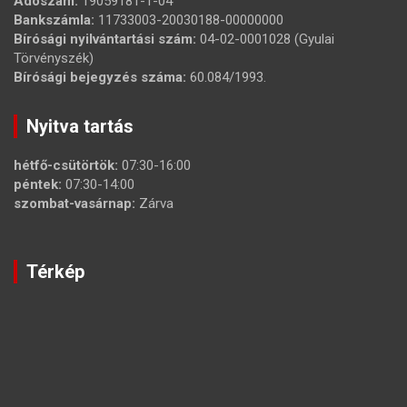
Adószám:
19059181-1-04
Bankszámla:
11733003-20030188-00000000
Bírósági nyilvántartási szám:
04-02-0001028 (Gyulai
Törvényszék)
Bírósági bejegyzés száma:
60.084/1993.
Nyitva tartás
hétfő-csütörtök:
07:30-16:00
péntek:
07:30-14:00
szombat-vasárnap:
Zárva
Térkép