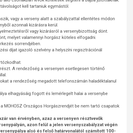
 álló csónakban lévők kötelesek segíteni a bajba jutottaknak.
volságot kell tartaniuk egymástól.
szik, vagy a verseny alatt a szabályzattal ellentétes módon
nyből azonnali kizárásra kerül.
lmeztetésről vagy kizárásról a versenybizottság dönt.
nt, melyet valamennyi horgász köteles elfogadni.
érkezés sorrendjében.
ési díjat igazoló szelvény a helyszíni regisztrációnál
rtózkodhat.
 részt. A rendezőség a versenyen esetlegesen történő
lal.
ágokat a rendezőség megadott telefonszámán haladéktalanul
lya elhagyásáig fogott és lemérlegelt halai a versenybe
és a MOHOSZ Országos Horgászrendjét be nem tartó csapatok
azár van érvényben, azaz a versenyen résztvevők
rsenypályán, azon felül a jelen versenyszabályzat végén
a versenypálya alsó és felső határvonalától számított 100-