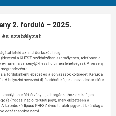
ny 2. forduló – 2025.
s és szabályzat
ától lefelé az endrődi közúti hídig.
g (Nevezni a KHESZ székházában személyesen, telefonon a
e e-mailen a verseny@khesz.hu címen lehetséges). A verseny
l megrendezésre.
a a fordulónkénti ebédet és a sólyázások költségét. Kérjük a
. A helyszíni nevezési díj fizetését kérjük a nevezéskor előre
ogszabályban előírt érvényes, a horgászathoz szükséges
, (e-)fogási napló, területi jegy), mely előzetesen a
 A különböző típusú KHESZ éves területi jegyeket kizárólag a
lletve edzésnapokra nem!