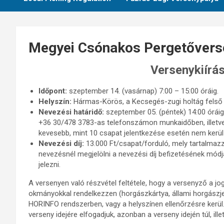
Megyei Csónakos Pergetőverse
Versenykiírá
Időpont:
szeptember 14. (vasárnap) 7:00 – 15:00 óráig.
Helyszín:
Hármas-Körös, a Kecsegés-zugi holtág felső ág
Nevezési határidő:
szeptember 05. (péntek) 14:00 órái
+36 30/478 3783-as telefonszámon munkaidőben, illetv
kevesebb, mint 10 csapat jelentkezése esetén nem kerü
Nevezési díj:
13.000 Ft/csapat/forduló, mely tartalmazz
nevezésnél megjelölni a nevezési díj befizetésének módját
jelezni.
A versenyen való részvétel feltétele, hogy a versenyző a j
okmányokkal rendelkezzen (horgászkártya, állami horgászjegy
HORINFO rendszerben, vagy a helyszínen ellenőrzésre kerül.
verseny idejére elfogadjuk, azonban a verseny idején túl, i