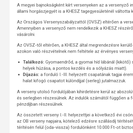
A megyei bajnokságként kiírt versenyeken az a versenyző in
állami horgászjegyét is a KHESZ tagegyesületénél váltotta k
Az Országos Versenyszabályzattól (OVSZ) eltérően a versen
Amennyiben a versenyző nem rendelkezik a KHESZ részéről érv
vásárolni.
Az OVSZ-től eltérően, a KHESZ által megrendezésre kerülő
azokon való részvételnek nem feltétele az érvényes versen
Találkozó:
Gyomaendrőd, a gyomai híd lábánál (kikötő) s
helyek húzása, a pontos kezdés és a sólyázás miatt).
Díjazás:
a forduló I.-III. helyezett csapatának tagjai é
halat kifogó csapatot különdíjjal (serleg) jutalmazzuk.
A verseny utolsó fordulójában kihirdetésre kerül az abszol
és serlegben részesülnek. Az indulók számától függően a ford
pénzdíjban részesülnek.
Az összetett verseny I.-II. helyezettjei a következő évi cs
az OB verseny napjaira, kötelező edzésre szállásdíj térítésé
térítésén felül (oda-vissza) fordulónként 10.000 Ft-ot bizt