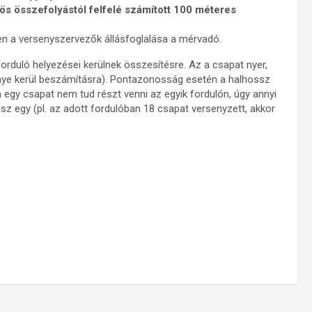
s összefolyástól felfelé számított 100 méteres
en a versenyszervezők állásfoglalása a mérvadó.
rduló helyezései kerülnek összesítésre. Az a csapat nyer,
énye kerül beszámításra). Pontazonosság esetén a halhossz
egy csapat nem tud részt venni az egyik fordulón, úgy annyi
sz egy (pl. az adott fordulóban 18 csapat versenyzett, akkor