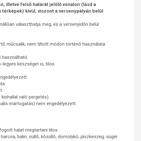
 illetve felső határát jelölő vonalon (lásd a
ú térképek) kívül, viszont a versenypályán belül
.
önállóan választhatja meg, és a versenyidőn belül
tő műcsalik, nem tiltott módon történő használata
i használható.
legyes készséget is, tilos.
.
engedélyezett
ta.
t.
kishallal való pergetés).
salis mártogatás) nem engedélyezett.
ogott halat megtartani tilos.
arcsa, balin, süllő, kősüllő, domolykó, jászkeszeg, sügér.