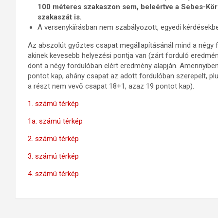
100 méteres szakaszon sem, beleértve a Sebes-Körö
szakaszát is.
A versenykiírásban nem szabályozott, egyedi kérdésekb
Az abszolút győztes csapat megállapításánál mind a négy fo
akinek kevesebb helyezési pontja van (zárt forduló eredm
dönt a négy fordulóban elért eredmény alapján. Amennyiben 
pontot kap, ahány csapat az adott fordulóban szerepelt, plu
a részt nem vevő csapat 18+1, azaz 19 pontot kap).
1. számú térkép
1a. számú térkép
2. számú térkép
3. számú térkép
4. számú térkép