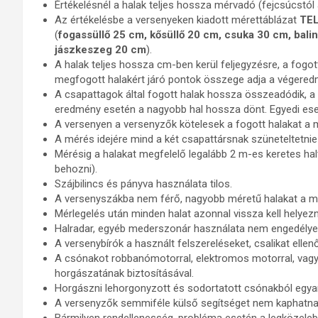
Értékelésnél a halak teljes hossza mérvadó (fejcsúcstól
Az értékelésbe a versenyeken kiadott mérettáblázat
TE
(
fogassüllő 25 cm, kősüllő 20 cm, csuka 30 cm, bal
jászkeszeg 20 cm
).
A halak teljes hossza cm-ben kerül feljegyzésre, a fogot
megfogott halakért járó pontok összege adja a végeredm
A csapattagok által fogott halak hossza összeadódik, a
eredmény esetén a nagyobb hal hossza dönt. Egyedi es
A versenyen a versenyzők kötelesek a fogott halakat a m
A mérés idejére mind a két csapattársnak szüneteltetnie 
Mérésig a halakat megfelelő legalább 2 m-es keretes halt
behozni).
Szájbilincs és pányva használata tilos.
A versenyszákba nem férő, nagyobb méretű halakat a méré
Mérlegelés után minden halat azonnal vissza kell helyezni
Halradar, egyéb mederszonár használata nem engedélye
A versenybírók a használt felszereléseket, csalikat ellenő
A csónakot robbanómotorral, elektromos motorral, vagy 
horgászatának biztosításával.
Horgászni lehorgonyzott és sodortatott csónakból egyar
A versenyzők semmiféle külső segítséget nem kaphatnak,