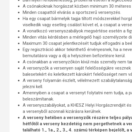
Bármilyen rendellenesség, probléma esetén a legközelebb
A csónakoknak horgászat közben minimum 30 méteres tá
Minden csapattól elvárás a sportszerű versenyzés.
Ha egy csapat bármelyik tagja tiltott módszerekkel horgá
viselkedik vagy esetleg csalást követ el, a csapat a verse
A vonatkozó versenyszabályok megsértése esetén a figye
Minden vitás kérdésben a mérlegelő hajó személyzete dö
Maximum 30 csapat jelentkezését tudjuk elfogadni a be
Egy regisztráció akkor tekinthető érvényesnek, ha a nevez
bemutatásra vagy a díj a helyszínen befizetésre kerül.
A csónakban a versenyzőkön kívül más személy nem ta
A versenyzők a versenyen saját felelősségükre vesznek
balesetekért és keletkezett károkért felelősséget nem vál
A verseny folyamán észlelt, vélelmezett szabálytalans
jelezni kell.
Amennyiben a csapat a versenyt folytatni nem tudja, a pá
beleszámítanak.
A versenyszabályokat, a KHESZ Helyi Horgászrendjét 
a versenyből azonnali kizárásra kerülnek.
A verseny hetében a versenyzők részére teljes pály
hétfőtől a verseny kezdetéig nem pergethetnek a ve
található 1., 1a., 2., 3., 4. számú térképen bejelölt, 