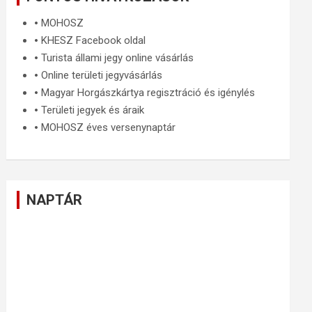
🞄
MOHOSZ
🞄
KHESZ Facebook oldal
🞄
Turista állami jegy online vásárlás
🞄
Online területi jegyvásárlás
🞄
Magyar Horgászkártya regisztráció és igénylés
🞄
Területi jegyek és áraik
🞄
MOHOSZ éves versenynaptár
NAPTÁR