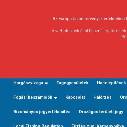
Skip
to
Körösvidéki Horgász
content
Az Európa Uniós törvények értelmében fel
Egyesületek
A weboldalunk által használt sütik az o
Bő
Szövetsége
E-TERÜLETI JEGY VÁLTÁS
Kezdőoldal
Horgászvi
Horgászvizsga
Tagegyesületek
Haltelepítések
Fogási beszámolók
Kapcsolat
Halőrzés
Ors
Bizományos jegyértékesítés
Országos területi jegy
Local Fishing Regulation
Fűzfás-zugi Versenypálya