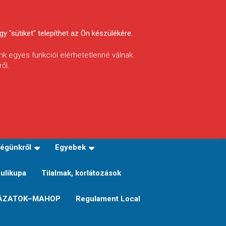
y "sütiket" telepíthet az Ön készülékére.
nk egyes funkciói elérhetetlenné válnak.
ől.
INFÓ
Helyi horgászrend
égünkről
Egyebek
Sulikupa
Tilalmak, korlátozások
ÁZATOK–MAHOP
Regulament Local