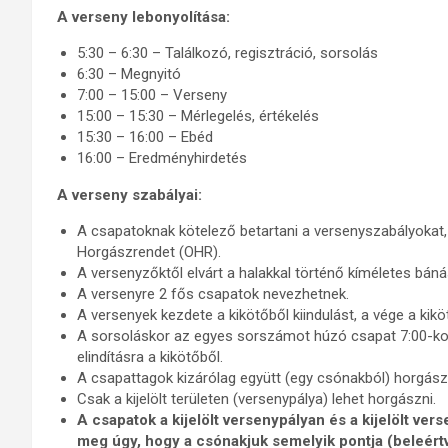
A verseny lebonyolítása:
5:30 – 6:30 – Találkozó, regisztráció, sorsolás
6:30 – Megnyitó
7:00 – 15:00 – Verseny
15:00 – 15:30 – Mérlegelés, értékelés
15:30 – 16:00 – Ebéd
16:00 – Eredményhirdetés
A verseny szabályai:
A csapatoknak kötelező betartani a versenyszabályokat
Horgászrendet (OHR).
A versenyzőktől elvárt a halakkal történő kíméletes bá
A versenyre 2 fős csapatok nevezhetnek.
A versenyek kezdete a kikötőből kiindulást, a vége a kiköt
A sorsoláskor az egyes sorszámot húzó csapat 7:00-kor
elindításra a kikötőből.
A csapattagok kizárólag együtt (egy csónakból) horgász
Csak a kijelölt területen (versenypálya) lehet horgászni.
A csapatok a kijelölt versenypályan és a kijelölt ve
meg úgy, hogy a csónakjuk semelyik pontja (beleértv