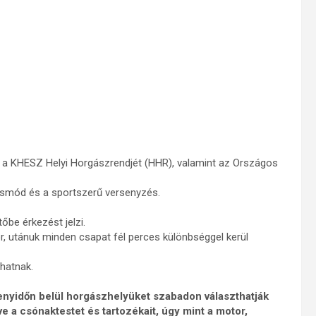
, a KHESZ Helyi Horgászrendjét (HHR), valamint az Országos
násmód és a sportszerű versenyzés.
őbe érkezést jelzi.
, utánuk minden csapat fél perces különbséggel kerül
hatnak.
rsenyidőn belül horgászhelyüket szabadon választhatják
e a csónaktestet és tartozékait, úgy mint a motor,