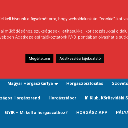
 kell hívnunk a figyelmét arra, hogy weboldalunk ún. "cookie"-kat vag
ldal működéséhez szükségesek, letiltásukkal, korlátozásukkal oldalu
vebben Adatkezelési tájékoztatónk IV/8. pontjában olvashat a sütikr
Megértettem
Adatkezelési tájékoztató
zeink
TERÜLETI JEGY TÍPUSOK ÉS ÁRAIK
Verseny
Magyar Horgászkártya
Horgászbiztosítás
Szövets
zágos Horgászrend
Horgásztábor
Ifi Klub, Körösvidéki 
GYIK – Mi kell a horgászathoz?
HORGÁSZ APP
PÁLY