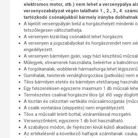
elektromos motor, stb.) nem lehet a versenypálya alsó,
versenyszabályzat végén található 1., 2., 3., 4. szám
tartózkodó csónakjukból bármely irányba dobhatnak
A kijelölt versenypályán belül a horgászhelyét mindenki 
tetszőlegesen változtathatja.
A versenyen kizárólag csónakból lehet horgászni.
A versenyen a jogszabályokat és horgászrendet nem sér
engedélyezett.
A versenyen bármilyen gyári, vagy házi készítésű műcsal
Műlegyek, streamerek használata, beleértve a balinólmos-
A forgókanalak, wobblerek hármashorga lehet légyszerű
Gumihalak, twisterek vendéghorgozása (patkolás) nem 
Tilos bármilyen etetés és bármilyen etetőanyag használa
Egy felszerelésen egyszerre maximum 1 db műcsali lehe
Természetes csalival horgászni tilos (pl. élő vagy döglött 
A tisztán és célzottan vertikális műcsalimozgatás (műc
A csalik vontatása (sleppelés) nem engedélyezett.
Tilos a műcsalit letett bottal, vízáramlással mozgatni.
Versenyzőnként, egyszerre 1 db bot használható.
A szabályos módon, de fejrészen kívüli külső akadással f
Az értékelésnél a következő halfajok számítanak: csuka, h