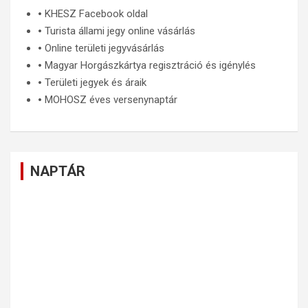
🞄
KHESZ Facebook oldal
🞄
Turista állami jegy online vásárlás
🞄
Online területi jegyvásárlás
🞄
Magyar Horgászkártya regisztráció és igénylés
🞄
Területi jegyek és áraik
🞄
MOHOSZ éves versenynaptár
NAPTÁR