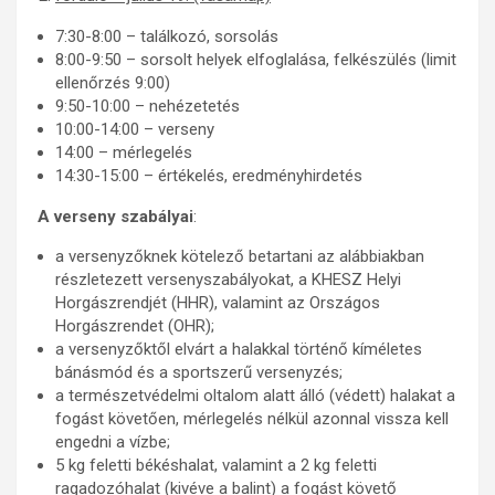
7:30-8:00 – találkozó, sorsolás
8:00-9:50 – sorsolt helyek elfoglalása, felkészülés (limit
ellenőrzés 9:00)
9:50-10:00 – nehézetetés
10:00-14:00 – verseny
14:00 – mérlegelés
14:30-15:00 – értékelés, eredményhirdetés
A verseny szabályai
:
a versenyzőknek kötelező betartani az alábbiakban
részletezett versenyszabályokat, a KHESZ Helyi
Horgászrendjét (HHR), valamint az Országos
Horgászrendet (OHR);
a versenyzőktől elvárt a halakkal történő kíméletes
bánásmód és a sportszerű versenyzés;
a természetvédelmi oltalom alatt álló (védett) halakat a
fogást követően, mérlegelés nélkül azonnal vissza kell
engedni a vízbe;
5 kg feletti békéshalat, valamint a 2 kg feletti
ragadozóhalat (kivéve a balint) a fogást követő