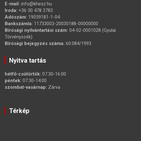
E-mail:
info@khesz.hu
Iroda:
+36 30 478 3783
Adószám:
19059181-1-04
Bankszámla:
11733003-20030188-00000000
Bírósági nyilvántartási szám:
04-02-0001028 (Gyulai
Törvényszék)
Bírósági bejegyzés száma:
60.084/1993.
Nyitva tartás
hétfő-csütörtök:
07:30-16:00
péntek:
07:30-14:00
szombat-vasárnap:
Zárva
Térkép