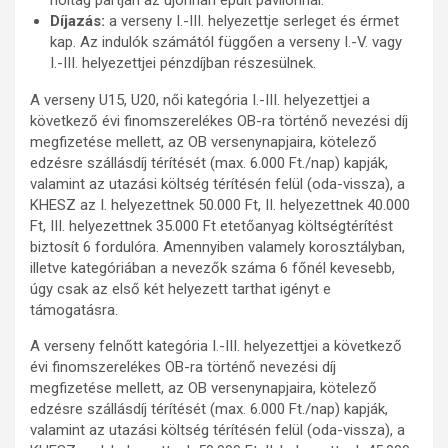
holtág partján az újonnan épült pavilonnál.
Díjazás:
a verseny I.-III. helyezettje serleget és érmet
kap. Az indulók számától függően a verseny I.-V. vagy
I.-III. helyezettjei pénzdíjban részesülnek.
A verseny U15, U20, női kategória I.-III. helyezettjei a
következő évi finomszerelékes OB-ra történő nevezési díj
megfizetése mellett, az OB versenynapjaira, kötelező
edzésre szállásdíj térítését (max. 6.000 Ft./nap) kapják,
valamint az utazási költség térítésén felül (oda-vissza), a
KHESZ az I. helyezettnek 50.000 Ft, II. helyezettnek 40.000
Ft, III. helyezettnek 35.000 Ft etetőanyag költségtérítést
biztosít 6 fordulóra. Amennyiben valamely korosztályban,
illetve kategóriában a nevezők száma 6 főnél kevesebb,
úgy csak az első két helyezett tarthat igényt e
támogatásra.
A verseny felnőtt kategória I.-III. helyezettjei a következő
évi finomszerelékes OB-ra történő nevezési díj
megfizetése mellett, az OB versenynapjaira, kötelező
edzésre szállásdíj térítését (max. 6.000 Ft./nap) kapják,
valamint az utazási költség térítésén felül (oda-vissza), a