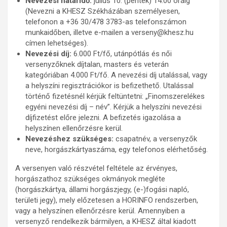
Nevezési határidő:
július 10. (péntek) 14:00 óráig
(Nevezni a KHESZ Székházában személyesen,
telefonon a +36 30/478 3783-as telefonszámon
munkaidőben, illetve e-mailen a verseny@khesz.hu
címen lehetséges).
Nevezési díj:
6.000 Ft/fő, utánpótlás és női
versenyzőknek díjtalan, masters és veterán
kategóriában 4.000 Ft/fő. A nevezési díj utalással, vagy
a helyszíni regisztrációkor is befizethető. Utalással
történő fizetésnél kérjük feltüntetni: „Finomszerelékes
egyéni nevezési díj – név”. Kérjük a helyszíni nevezési
díjfizetést előre jelezni. A befizetés igazolása a
helyszínen ellenőrzésre kerül.
Nevezéshez szükséges:
csapatnév, a versenyzők
neve, horgászkártyaszáma, egy telefonos elérhetőség.
A versenyen való részvétel feltétele az érvényes,
horgászathoz szükséges okmányok megléte
(horgászkártya, állami horgászjegy, (e-)fogási napló,
területi jegy), mely előzetesen a HORINFO rendszerben,
vagy a helyszínen ellenőrzésre kerül. Amennyiben a
versenyző rendelkezik bármilyen, a KHESZ által kiadott