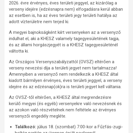
2026. évre érvényes, éves területi jeggyel, az kizárólag a
verseny idejére (edzésnapra nem) elfogadásra kerül abban
az esetben is, ha az éves területi jegy területi hatálya az
adott vízterületre nem terjed ki.
A megyei bajnokságként kiírt versenyeken az a versenyző
indulhat el, aki a KHESZ valamely tagegyesületének tagja,
és az állami horgászjegyét is a KHESZ tagegyesületénél
váltotta ki.
Az Országos Versenyszabályzattól (OVSZ) eltérően a
verseny nevezési díja a területi jegyet nem tartalmazza!
Amennyiben a versenyző nem rendelkezik a KHESZ által
kiadott bármilyen érvényes, éves területi jeggyel, a verseny
idejére és az edzésnap(ok)ra is területi jegyet kell váltania.
Az OVSZ-től eltérően, a KHESZ által megrendezésre
kerülő megyei (és egyéb) versenyekre való nevezésnek és
az azokon való részvételnek nem feltétele az érvényes
versenyzői engedély megléte.
Találkozó:
július 18. (szombat) 7:00-kor a Fűzfás-zugi-