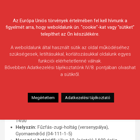
Skip
Körösvidéki Horgász
to
content
Az Európa Uniós törvények értelmében fel kell hívnunk a
Egyesületek Szövetsége
figyelmét arra, hogy weboldalunk ún. "cookie"-kat vagy "sütiket"
telepíthet az Ön készülékére.
A weboldalunk által használt sütik az oldal működéséhez
szükségesek, letiltásukkal, korlátozásukkal oldalunk egyes
funkciói elérhetetlenné válnak.
Megyei Finomszerelékes Felnőtt,
Bővebben Adatkezelési tájékoztatónk IV/8. pontjában olvashat
a sütikről.
Női, U15, U20, Masters, Veterán
Horgász Bajnokság 2026.
Megértettem
Adatkezelési tájékoztató
Versenykiírás és szabályzat
Időpont:
2026. július 18-19. (szombat-vasárnap), 10:00-
14:00
Helyszín:
Fűzfás-zugi-holtág (versenypálya),
Gyomaendrőd (04-111-1-5)