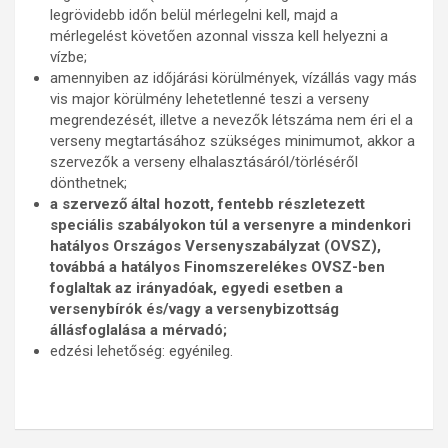
legrövidebb időn belül mérlegelni kell, majd a
mérlegelést követően azonnal vissza kell helyezni a
vízbe;
amennyiben az időjárási körülmények, vízállás vagy más
vis major körülmény lehetetlenné teszi a verseny
megrendezését, illetve a nevezők létszáma nem éri el a
verseny megtartásához szükséges minimumot, akkor a
szervezők a verseny elhalasztásáról/törléséről
dönthetnek;
a szervező által hozott, fentebb részletezett
speciális szabályokon túl a versenyre a mindenkori
hatályos Országos Versenyszabályzat (OVSZ),
továbbá a hatályos Finomszerelékes OVSZ-ben
foglaltak az irányadóak, egyedi esetben a
versenybírók és/vagy a versenybizottság
állásfoglalása a mérvadó;
edzési lehetőség: egyénileg.