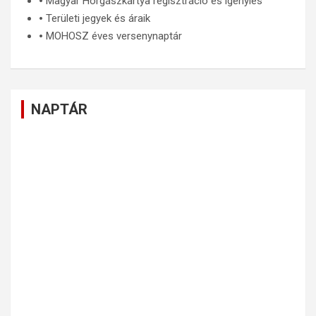
🞄
Magyar Horgászkártya regisztráció és igénylés
🞄
Területi jegyek és áraik
🞄
MOHOSZ éves versenynaptár
NAPTÁR