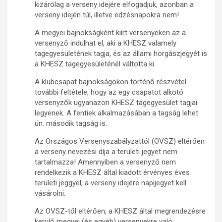
kizárólag a verseny idejére elfogadjuk, azonban a
verseny idején túl, illetve edzésnapokra nem!
A megyei bajnokságként kiírt versenyeken az a
versenyző indulhat el, aki a KHESZ valamely
tagegyesületének tagja, és az állami horgászjegyét is
a KHESZ tagegyesületénél váltotta ki.
A klubcsapat bajnokságokon történő részvétel
további feltétele, hogy az egy csapatot alkotó
versenyzők ugyanazon KHESZ tagegyesület tagjai
legyenek. A fentiek alkalmazásában a tagság lehet
ún. második tagság is.
Az Országos Versenyszabályzattól (OVSZ) eltérően
a verseny nevezési díja a területi jegyet nem
tartalmazza! Amennyiben a versenyző nem
rendelkezik a KHESZ által kiadott érvényes éves
területi jeggyel, a verseny idejére napijegyet kell
vásárolni.
Az OVSZ-től eltérően, a KHESZ által megrendezésre
kerülő megyei (és egyéb) versenyekre való