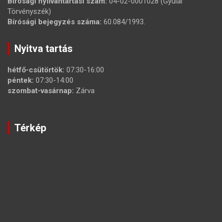
Bírósági nyilvántartási szám:
04-02-0001028 (Gyulai
Törvényszék)
Bírósági bejegyzés száma:
60.084/1993.
Nyitva tartás
hétfő-csütörtök:
07:30-16:00
péntek:
07:30-14:00
szombat-vasárnap:
Zárva
Térkép