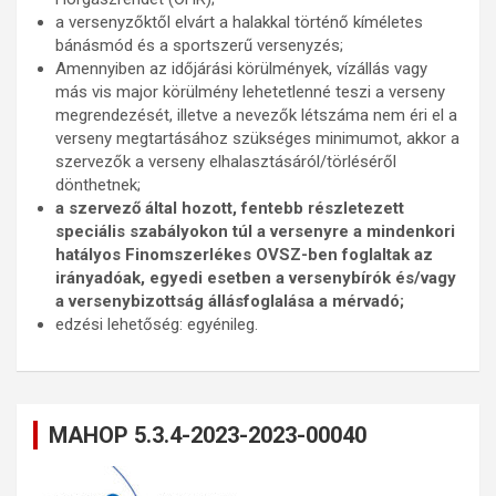
a versenyzőktől elvárt a halakkal történő kíméletes
bánásmód és a sportszerű versenyzés;
Amennyiben az időjárási körülmények, vízállás vagy
más vis major körülmény lehetetlenné teszi a verseny
megrendezését, illetve a nevezők létszáma nem éri el a
verseny megtartásához szükséges minimumot, akkor a
szervezők a verseny elhalasztásáról/törléséről
dönthetnek;
a szervező által hozott, fentebb részletezett
speciális szabályokon túl a versenyre a mindenkori
hatályos Finomszerlékes OVSZ-ben foglaltak az
irányadóak, egyedi esetben a versenybírók és/vagy
a versenybizottság állásfoglalása a mérvadó;
edzési lehetőség: egyénileg.
MAHOP 5.3.4-2023-2023-00040