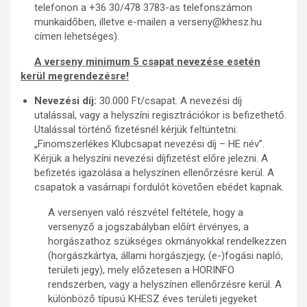
telefonon a +36 30/478 3783-as telefonszámon
munkaidőben, illetve e-mailen a verseny@khesz.hu
címen lehetséges).
A verseny minimum 5 csapat nevezése esetén
kerül megrendezésre!
Nevezési díj:
30.000 Ft/csapat. A nevezési díj
utalással, vagy a helyszíni regisztrációkor is befizethető.
Utalással történő fizetésnél kérjük feltüntetni:
„Finomszerlékes Klubcsapat nevezési díj – HE név”.
Kérjük a helyszíni nevezési díjfizetést előre jelezni. A
befizetés igazolása a helyszínen ellenőrzésre kerül. A
csapatok a vasárnapi fordulót követően ebédet kapnak.
A versenyen való részvétel feltétele, hogy a
versenyző a jogszabályban előírt érvényes, a
horgászathoz szükséges okmányokkal rendelkezzen
(horgászkártya, állami horgászjegy, (e-)fogási napló,
területi jegy), mely előzetesen a HORINFO
rendszerben, vagy a helyszínen ellenőrzésre kerül. A
különböző típusú KHESZ éves területi jegyeket