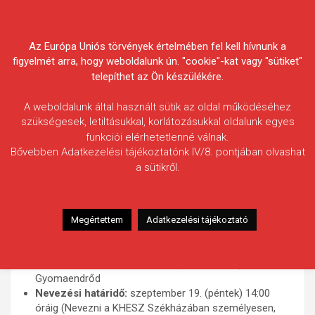
Skip
Körösvidéki Horgász
to
content
Az Európa Uniós törvények értelmében fel kell hívnunk a
Egyesületek Szövetsége
figyelmét arra, hogy weboldalunk ún. "cookie"-kat vagy "sütiket"
telepíthet az Ön készülékére.
A weboldalunk által használt sütik az oldal működéséhez
szükségesek, letiltásukkal, korlátozásukkal oldalunk egyes
funkciói elérhetetlenné válnak.
Megyei Finomszerelékes
Bővebben Adatkezelési tájékoztatónk IV/8. pontjában olvashat
a sütikről.
Klubcsapat Bajnokság – 2025.
Versenykiírás és szabályzat
Megértettem
Adatkezelési tájékoztató
Időpont:
szeptember 27-28. (szombat-vasárnap),
10:00-14:00
Helyszín:
Fűzfás-zugi-holtág (versenypálya),
Gyomaendrőd
Nevezési határidő:
szeptember 19. (péntek) 14:00
óráig (Nevezni a KHESZ Székházában személyesen,