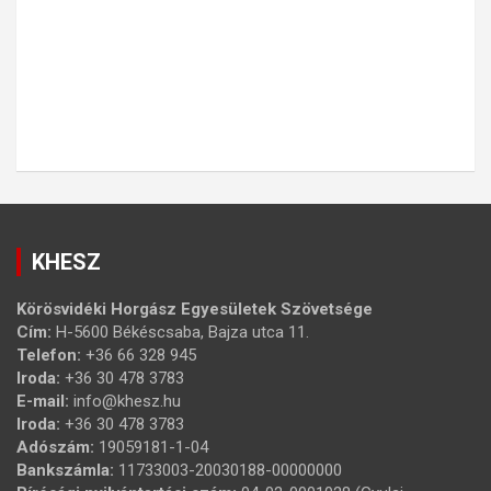
KHESZ
Körösvidéki Horgász Egyesületek Szövetsége
Cím:
H-5600 Békéscsaba, Bajza utca 11.
Telefon:
+36 66 328 945
Iroda:
+36 30 478 3783
E-mail:
info@khesz.hu
Iroda:
+36 30 478 3783
Adószám:
19059181-1-04
Bankszámla:
11733003-20030188-00000000