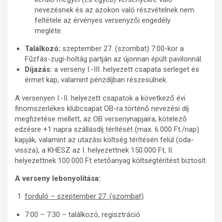
nevezésnek és az azokon való részvételnek nem
feltétele az érvényes versenyzői engedély
megléte.
Találkozó:
szeptember 27. (szombat) 7:00-kor a
Fűzfás-zugi-holtág partján az újonnan épült pavilonnál.
Díjazás:
a verseny I.-III. helyezett csapata serleget és
érmet kap, valamint pénzdíjban részesülnek.
A versenyen I.-II. helyezett csapatok a következő évi
finomszerlékes klubcsapat OB-ra történő nevezési díj
megfizetése mellett, az OB versenynapjaira, kötelező
edzésre +1 napra szállásdíj térítését (max. 6.000 Ft./nap)
kapják, valamint az utazási költség térítésén felül (oda-
vissza), a KHESZ az I. helyezettnek 150.000 Ft, II.
helyezettnek 100.000 Ft etetőanyag költségtérítést biztosít.
A verseny lebonyolítása:
forduló – szeptember 27. (szombat)
7:00 – 7:30 – találkozó, regisztráció