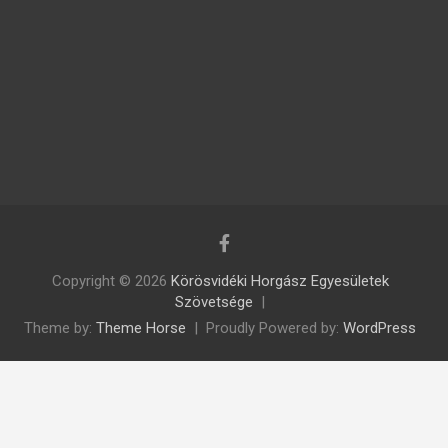
Copyright © 2026
Körösvidéki Horgász Egyesületek
Szövetsége
Theme by:
Theme Horse
Proudly Powered by:
WordPress