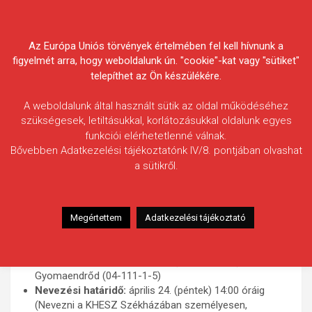
Skip
Körösvidéki Horgász
to
content
Az Európa Uniós törvények értelmében fel kell hívnunk a
Egyesületek Szövetsége
figyelmét arra, hogy weboldalunk ún. "cookie"-kat vagy "sütiket"
telepíthet az Ön készülékére.
A weboldalunk által használt sütik az oldal működéséhez
szükségesek, letiltásukkal, korlátozásukkal oldalunk egyes
funkciói elérhetetlenné válnak.
Megyei Finomszerelékes
Bővebben Adatkezelési tájékoztatónk IV/8. pontjában olvashat
a sütikről.
Klubcsapat Bajnokság 2026.
Versenykiírás és szabályzat
Megértettem
Adatkezelési tájékoztató
Időpont:
2026. május 2-3. (szombat-vasárnap), 10:00-
14:00
Helyszín:
Fűzfás-zugi-holtág (versenypálya),
Gyomaendrőd (04-111-1-5)
Nevezési határidő:
április 24. (péntek) 14:00 óráig
(Nevezni a KHESZ Székházában személyesen,