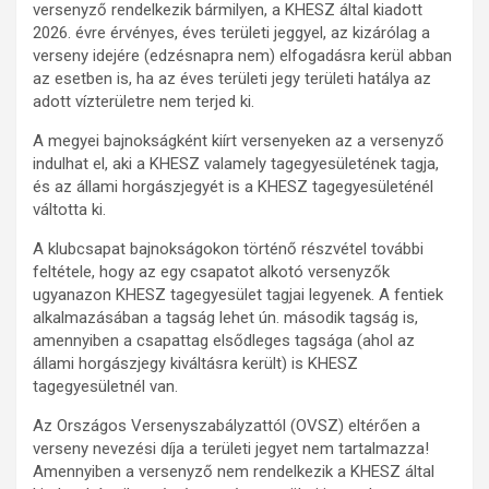
versenyző rendelkezik bármilyen, a KHESZ által kiadott
2026. évre érvényes, éves területi jeggyel, az kizárólag a
verseny idejére (edzésnapra nem) elfogadásra kerül abban
az esetben is, ha az éves területi jegy területi hatálya az
adott vízterületre nem terjed ki.
A megyei bajnokságként kiírt versenyeken az a versenyző
indulhat el, aki a KHESZ valamely tagegyesületének tagja,
és az állami horgászjegyét is a KHESZ tagegyesületénél
váltotta ki.
A klubcsapat bajnokságokon történő részvétel további
feltétele, hogy az egy csapatot alkotó versenyzők
ugyanazon KHESZ tagegyesület tagjai legyenek. A fentiek
alkalmazásában a tagság lehet ún. második tagság is,
amennyiben a csapattag elsődleges tagsága (ahol az
állami horgászjegy kiváltásra került) is KHESZ
tagegyesületnél van.
Az Országos Versenyszabályzattól (OVSZ) eltérően a
verseny nevezési díja a területi jegyet nem tartalmazza!
Amennyiben a versenyző nem rendelkezik a KHESZ által