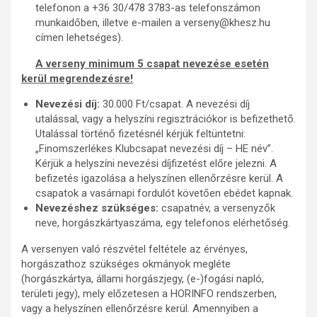
telefonon a +36 30/478 3783-as telefonszámon
munkaidőben, illetve e-mailen a verseny@khesz.hu
címen lehetséges).
A verseny minimum 5 csapat nevezése esetén
kerül megrendezésre!
Nevezési díj:
30.000 Ft/csapat. A nevezési díj
utalással, vagy a helyszíni regisztrációkor is befizethető.
Utalással történő fizetésnél kérjük feltüntetni:
„Finomszerlékes Klubcsapat nevezési díj – HE név”.
Kérjük a helyszíni nevezési díjfizetést előre jelezni. A
befizetés igazolása a helyszínen ellenőrzésre kerül. A
csapatok a vasárnapi fordulót követően ebédet kapnak.
Nevezéshez szükséges:
csapatnév, a versenyzők
neve, horgászkártyaszáma, egy telefonos elérhetőség.
A versenyen való részvétel feltétele az érvényes,
horgászathoz szükséges okmányok megléte
(horgászkártya, állami horgászjegy, (e-)fogási napló,
területi jegy), mely előzetesen a HORINFO rendszerben,
vagy a helyszínen ellenőrzésre kerül. Amennyiben a