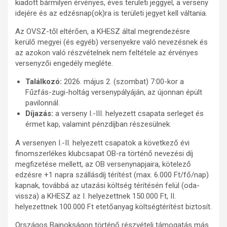
kiadott bármilyen érvényes, éves területi jeggyel, a verseny
idejére és az edzésnap(ok)ra is területi jegyet kell váltania.
Az OVSZ-től eltérően, a KHESZ által megrendezésre
kerülő megyei (és egyéb) versenyekre való nevezésnek és
az azokon való részvételnek nem feltétele az érvényes
versenyzői engedély megléte.
Találkozó:
2026. május 2. (szombat) 7:00-kor a
Fűzfás-zugi-holtág versenypályáján, az újonnan épült
pavilonnál.
Díjazás:
a verseny I.-III. helyezett csapata serleget és
érmet kap, valamint pénzdíjban részesülnek.
A versenyen I.-II. helyezett csapatok a következő évi
finomszerlékes klubcsapat OB-ra történő nevezési díj
megfizetése mellett, az OB versenynapjaira, kötelező
edzésre +1 napra szállásdíj térítést (max. 6.000 Ft/fő/nap)
kapnak, továbbá az utazási költség térítésén felül (oda-
vissza) a KHESZ az I. helyezettnek 150.000 Ft, II.
helyezettnek 100.000 Ft etetőanyag költségtérítést biztosít.
Országos Bajnokságon történő részvételi támogatás más