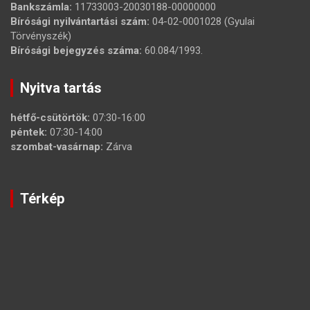
Bankszámla:
11733003-20030188-00000000
Bírósági nyilvántartási szám:
04-02-0001028 (Gyulai
Törvényszék)
Bírósági bejegyzés száma:
60.084/1993.
Nyitva tartás
hétfő-csütörtök:
07:30-16:00
péntek:
07:30-14:00
szombat-vasárnap:
Zárva
Térkép