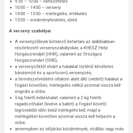
9:50 – 10:00 – nehézetetés
10:00 – 14:00 – verseny
14:00 – 15:00 – mérlegelés, értékelés
15:00 – eredményhirdetés, ebéd
A verseny szabályai
:
A versenyzőknek kötelező betartani az alábbiakban
részletezett versenyszabályokat, a KHESZ Helyi
Horgászrendjét (HHR), valamint az Országos
Horgászrendet (OHR);
a versenyzőktől elvárt a halakkal történő kíméletes
bánásmód és a sportszerű versenyzés;
a természetvédelmi oltalom alatt álló (védett) halakat a
fogást követően, mérlegelés nélkül azonnal vissza kell
engedni a vízbe;
5 kg feletti békéshalat, valamint a 2 kg feletti
ragadozóhalat (kivéve a balint) a fogást követő
legrövidebb időn belül mérlegelni kell, majd a
mérlegelést követően azonnal vissza kell helyezni a
vízbe;
amennyiben az időjárási körülmények, vízállás vagy más