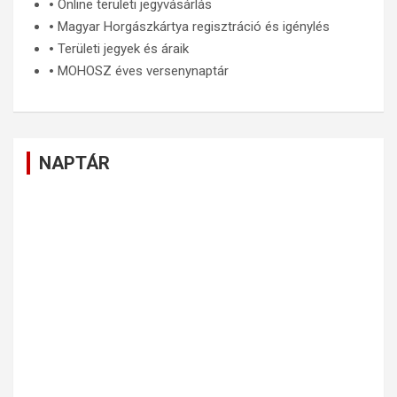
🞄
Online területi jegyvásárlás
🞄
Magyar Horgászkártya regisztráció és igénylés
🞄
Területi jegyek és áraik
🞄
MOHOSZ éves versenynaptár
NAPTÁR