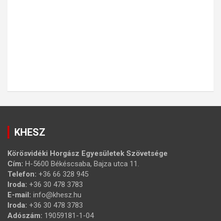
KHESZ
Körösvidéki Horgász Egyesületek Szövetsége
Cím:
H-5600 Békéscsaba, Bajza utca 11.
Telefon:
+36 66 328 945
Iroda:
+36 30 478 3783
E-mail:
info@khesz.hu
Iroda:
+36 30 478 3783
Adószám:
19059181-1-04