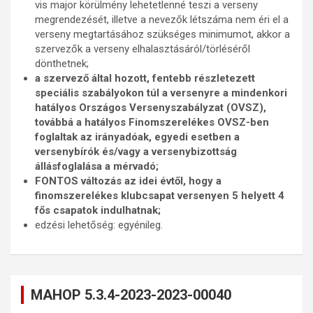
vis major körülmény lehetetlenné teszi a verseny
megrendezését, illetve a nevezők létszáma nem éri el a
verseny megtartásához szükséges minimumot, akkor a
szervezők a verseny elhalasztásáról/törléséről
dönthetnek;
a szervező által hozott, fentebb részletezett
speciális szabályokon túl a versenyre a mindenkori
hatályos Országos Versenyszabályzat (OVSZ),
továbbá a hatályos Finomszerelékes OVSZ-ben
foglaltak az irányadóak, egyedi esetben a
versenybírók és/vagy a versenybizottság
állásfoglalása a mérvadó;
FONTOS változás az idei évtől, hogy a
finomszerelékes klubcsapat versenyen 5 helyett 4
fős csapatok indulhatnak;
edzési lehetőség: egyénileg.
MAHOP 5.3.4-2023-2023-00040