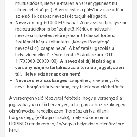
munkaidőben, illetve e-mailen a verseny@khesz.hu
címen lehetséges). A versenybe a pályához igazodóan
az első 16 csapat nevezését tudjuk elfogadni.
Nevezési díj
: 60.000 Ft/csapat. A nevezési díj helyszíni
regisztrációkor is befizethető. Kérjük a helyszíni
nevezési díjfizetést előre jelezni. Utalással történő
fizetésnél kérjük feltüntetni: „Megyei Pontyfogó
nevezési díj, csapat neve”. A befizetési igazolás a
helyszínen ellenőrzésre kerül. (Számlaszám: OTP:
11733003-20030188).
A nevezési díj kizárólag a
verseny idejére tartalmazza a területi jegyet, azon
túl. illetve edzésnapokra nem!
Nevezéshez szükséges:
csapatnév, a versenyzők
neve, horgászkártyaszáma, egy telefonos elérhetőség.
A versenyen való részvétel feltétele, hogy a versenyző a
jogszabályban előírt érvényes, a horgászathoz szükséges
okmányokkal rendelkezzen (horgászkártya, állami
horgászjegy, (e-)fogási napló), mely előzetesen a
HORINFO rendszerben, és/vagy a helyszínen ellenőrzésre
kerül.