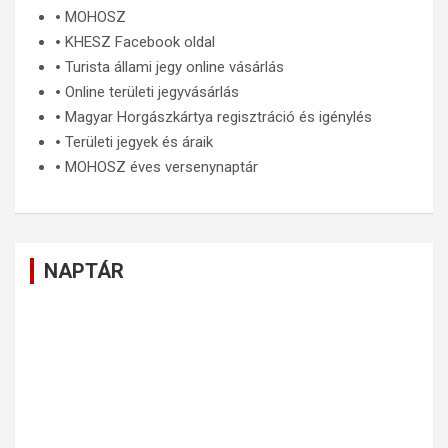
🞄
MOHOSZ
🞄
KHESZ Facebook oldal
🞄
Turista állami jegy online vásárlás
🞄
Online területi jegyvásárlás
🞄
Magyar Horgászkártya regisztráció és igénylés
🞄
Területi jegyek és áraik
🞄
MOHOSZ éves versenynaptár
NAPTÁR