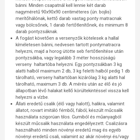
bánni. Minden csapatnál kell lennie két darab
nagyméretű 90x90x90 centiméteres (ún. bojlis)
merítőhálónak, kettő darab vastag ponty matracnak
vagy bölcsőnek, 1 darab fertőtlenítőnek, és minimum 8
darab pontyzsáknak.
A fogást követően a versenyzők kötelesek a hallal
kíméletesen bánni, nedvesen tartott pontymatracra
helyezni, majd a horog ütötte seb fertőtlenítése után
pontyzsákba, vagy legalább 3 méter hosszúságú
verseny haltartóba helyezni. Egy pontyzsákban 3 kg
alatti halból maximum 2 db, 3 kg feletti halból pedig 1 db
tárolható, verseny haltartóban kizárólag 3 kg alatti hal
tárolható, maximum 3 db. A mérés után az élő és jó
állapotban lévő halakat kellő körültekintéssel vissza kell
helyezni a vízbe.
Állati eredetű csalik (élő vagy halott), halikra, valamint
állatot, rovart imitáló fémből, fából, készült műcsalik
használata szigorúan tilos. Gumiból és műanyagból
készült műcsalik használata engedélyezett. Csalizásra
használható minden növényi eredetű mag és egyéb
növényi eredetű csali, valamint az akár növényi és/vagy