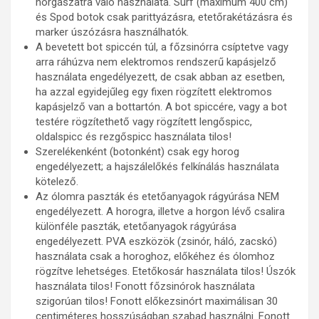
horgászatra való használata. Surf (maximum 400 cm)
és Spod botok csak parittyázásra, etetőrakétázásra és
marker úszózásra használhatók.
A bevetett bot spiccén túl, a főzsinórra csíptetve vagy
arra ráhúzva nem elektromos rendszerű kapásjelző
használata engedélyezett, de csak abban az esetben,
ha azzal egyidejűleg egy fixen rögzített elektromos
kapásjelző van a bottartón. A bot spiccére, vagy a bot
testére rögzítethető vagy rögzített lengőspicc,
oldalspicc és rezgőspicc használata tilos!
Szerelékenként (botonként) csak egy horog
engedélyezett; a hajszálelőkés felkínálás használata
kötelező.
Az ólomra paszták és etetőanyagok rágyúrása NEM
engedélyezett. A horogra, illetve a horgon lévő csalira
különféle paszták, etetőanyagok rágyúrása
engedélyezett. PVA eszközök (zsinór, háló, zacskó)
használata csak a horoghoz, előkéhez és ólomhoz
rögzítve lehetséges. Etetőkosár használata tilos! Úszók
használata tilos! Fonott főzsinórok használata
szigorúan tilos! Fonott előkezsinórt maximálisan 30
centiméteres hosszúságban szabad használni. Fonott