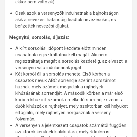
ekkor sem változik).
Csak azok a versenyzők indulhatnak a bajnokságon,
akik a nevezési határidőig leadták nevezésüket, és
befizették nevezési díjukat.
Megnyitó, sorsolás, díjazás:
A kiírt sorsolási időpont kezdete előtt minden
csapatnak regisztráltatnia kell magát. Aki nem
regisztráltatja magát a sorsolás kezdetéig, az elveszti a
versenyen való indulásának jogát.
Két körből áll a sorsolás menete. Első körben a
csapatok nevük ABC sorrendje szerint sorszámot
húznak, mely számok megadják a rajthelyek
kihúzásának sorrendjét. A második körben a már első
körben kihúzott számok emelkedő sorrendje szerint a
duók kihúzzák a rajthelyet, mely szektorban kell helyüket
elfoglalni, mely rajthelyen horgásznak a verseny
folyamán.
A versenyen a jelentkezett csapatok számától függően
szektorok kerülnek kialakításra, melyek külön is