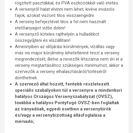
rögzített pasztákkal, és PVA eszközökkel való etetés.
A versenyről halat elvinni nem lehet, kivéve inváziós
fajok, azokat viszont tilos visszaengedni.
A verseny befejeztével tilos a fel nem használt
etetőanyagot vízbe dobni!
A versenyző köteles rajthelyén a hulladékot
összegyűjteni és elszállítani!
Amennyiben az időjárási körülmények, vízállás vagy
más vis major körülmény lehetetlenné teszi a verseny
megrendezését, illetve a nevezők létszáma nem éri el a
verseny megtartásához szükséges minimumot, akkor a
szervezők a verseny elhalasztásáról/törléséről
dönthetnek.
A szervező által hozott, fentebb részletezett
speciális szabályokon túl a versenyre a mindenkori
hatályos Országos Versenyszabályzat (OVSZ),
továbbá a hatályos Pontyfogó OVSZ-ben foglaltak
az irányadóak, egyedi esetben a versenybírók
és/vagy a versenybizottság állásfoglalása a
mérvadó;