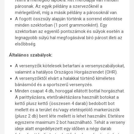
felírni a mérlegelő lapokra. Két mérőlapja van minden
párosnak. Az egyik példány a szervezőknél a
mérlegelőnél, míg a másik példány a párosoknál van.
A fogott összsúly alapján történik a sorrend eldöntése
minden szektorban (1 pont grammonként). Egy
szektorban az egyenlő pontszámok és súlyok esetén a
legnagyobb súlyú hal megfogásával bíró párost illeti az
elsőbbség.
Általános szabályok:
A versenyzők kötelesek betartani a versenyszabályokat,
valamint a hatályos Országos Horgászrendet (OHR).
A versenyzőktől elvárt a halakkal történő kíméletes
bánásmód és a sportszerű versenyzés.
Minden csapat 4 db, horoggal ellátott bottal horgászhat.
A parittyázásra, etetőrakétázásra használt botokat a
kettő plusz kettő (összesen 4 darab) bedobott bot
mellett és a terület és/vagy etetésjelölő markerúszók
(plusz 2 db) bent léte mellett is lehet használni. Etetésre
egyszerre maximum 2 bot használható. Tehát a verseny
ideje alatt engedélyezett egy időben a négy darab