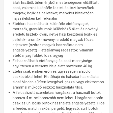
állati lisztből, őrleményből mesterségesen előállított
csali, valamint különféle lisztek és liszt keverékek,
magvak, bojlik és pelleteket, melyeket kötelezően
hajszálelőkén kell felkínálni.
Etetésre használható: különféle etetőanyagok,
morzsák, granulátumok, különböző állati és növényi
eredetű lisztek- gyári, illetve házi készítésű bojlik és
pelletek- aromák- növényi eredetű magvak főzve,
erjesztve (száraz magvak használata nem
engedélyezett) – etetőanyag ragasztók, valamint
etetőanyag földek, lösz, agyag
Felhasználható etetőanyag és csali mennyisége
együttesen a verseny ideje alatt maximum 40 kg.
Etetni csak emberi erőn és ügyességen alapuló
eszközökkel lehet. Etetőhajó és halradar használata
tilos! Minden sűrített levegővel, gázzal vagy elektromos
árammal működő eszköz használata tilos.
A felcsalizott szerelékes horgászatra használt botok
hossza 4 m-nél hosszabb nem lehet. Horgászat során
csak az ún. bojlis botok használata engedélyezett. Tilos
a feeder, match, rakós, pergető, legyező, surf botok