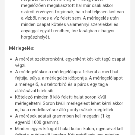
megelőzően megakasztott hal már csak akkor
számít érvényes fogásnak, ha a hal teljesen kint van
a vízből, nincs a víz felett sem. A mérlegelés után
minden csapat köteles valamennyi szerelékkel és
anyaggal együtt rendben, tisztaságban elhagyni
horgászhelyét.
Mérlegelés:
A mérést szektoronként, egyenként két-két tagú csapat
végzi.
A mérlegeléskor a mérlegelőlapra felkerül a mért hal
fajtája, súlya, a mérlegelés időpontja. A mérlegelőlapot
a mérlegelő, a szektorbíró és a páros egy tagja
aláírásával hitelesíti.
Kötelező minden 8 kiló feletti halat soron kívül
mérlegeltetni. Soron kívüli mérlegelést lehet kérni akkor
is, ha a rendelkezésre álló pontyzsákok megteltek.
A mérések adatait grammban kell megadni (1 kg
egyenlő 1000 gramm).
Minden egyes kifogott halat külön-külön, egyesével kell