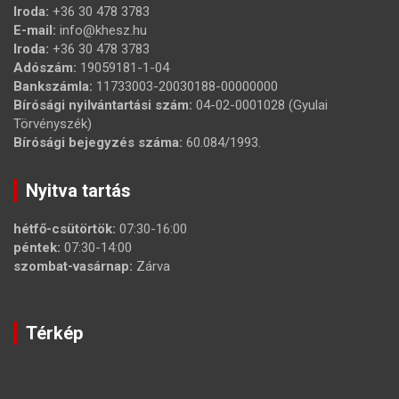
Iroda:
+36 30 478 3783
E-mail:
info@khesz.hu
Iroda:
+36 30 478 3783
Adószám:
19059181-1-04
Bankszámla:
11733003-20030188-00000000
Bírósági nyilvántartási szám:
04-02-0001028 (Gyulai
Törvényszék)
Bírósági bejegyzés száma:
60.084/1993.
Nyitva tartás
hétfő-csütörtök:
07:30-16:00
péntek:
07:30-14:00
szombat-vasárnap:
Zárva
Térkép