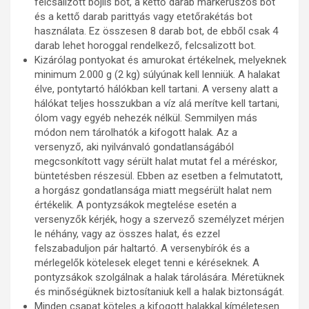
felcsalizott bojlis bot, a kettő darab markerúszós bot
és a kettő darab parittyás vagy etetőrakétás bot
használata. Ez összesen 8 darab bot, de ebből csak 4
darab lehet horoggal rendelkező, felcsalizott bot.
Kizárólag pontyokat és amurokat értékelnek, melyeknek
minimum 2.000 g (2 kg) súlyúnak kell lenniük. A halakat
élve, pontytartó hálókban kell tartani. A verseny alatt a
hálókat teljes hosszukban a víz alá merítve kell tartani,
ólom vagy egyéb nehezék nélkül. Semmilyen más
módon nem tárolhatók a kifogott halak. Az a
versenyző, aki nyilvánvaló gondatlanságából
megcsonkított vagy sérült halat mutat fel a méréskor,
büntetésben részesül. Ebben az esetben a felmutatott,
a horgász gondatlansága miatt megsérült halat nem
értékelik. A pontyzsákok megtelése esetén a
versenyzők kérjék, hogy a szervező személyzet mérjen
le néhány, vagy az összes halat, és ezzel
felszabaduljon pár haltartó. A versenybírók és a
mérlegelők kötelesek eleget tenni e kéréseknek. A
pontyzsákok szolgálnak a halak tárolására. Méretüknek
és minőségüknek biztosítaniuk kell a halak biztonságát.
Minden csapat köteles a kifogott halakkal kíméletesen