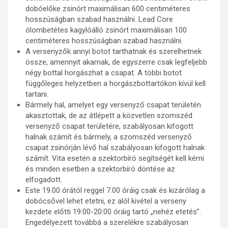
dobóelőke zsinórt maximálisan 600 centiméteres
hosszúságban szabad használni. Lead Core
ólombetétes kagylóálló zsinórt maximálisan 100
centiméteres hosszúságban szabad használni.
A versenyzők annyi botot tarthatnak és szerelhetnek
össze, amennyit akarnak, de egyszerre csak legfeljebb
négy bottal horgászhat a csapat. A többi botot
függőleges helyzetben a horgászbottartókon kívül kell
tartani.
Bármely hal, amelyet egy versenyző csapat területén
akasztottak, de az átlépett a közvetlen szomszéd
versenyző csapat területére, szabályosan kifogott
halnak számít és bármely, a szomszéd versenyző
csapat zsinórján lévő hal szabályosan kifogott halnak
számít. Vita esetén a szektorbíró segítségét kell kérni
és minden esetben a szektorbíró döntése az
elfogadott.
Este 19.00 órától reggel 7.00 óráig csak és kizárólag a
dobócsővel lehet etetni, ez alól kivétel a verseny
kezdete előtti 19:00-20:00 óráig tartó „nehéz etetés”.
Engedélyezett továbbá a szerelékre szabályosan