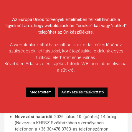
Skip
Körösvidéki Horgász
to
content
Az Európa Uniós törvények értelmében fel kell hívnunk a
Egyesületek Szövetsége
figyelmét arra, hogy weboldalunk ún. "cookie"-kat vagy "sütiket"
telepíthet az Ön készülékére.
A weboldalunk által használt sütik az oldal működéséhez
szükségesek, letiltásukkal, korlátozásukkal oldalunk egyes
funkciói elérhetetlenné válnak.
Megyei Pontyfogó Bajnokság
Bővebben Adatkezelési tájékoztatónk IV/8. pontjában olvashat
a sütikről.
2026.
Versenykiírás és szabályzat
Megértettem
Adatkezelési tájékoztató
Időpont
: 2026. július 16-19. (csütörtök-vasárnap) (66
óra)
Helyszín
: Csaba-tó, Békéscsaba (04-145-1-4)
Nevezési határidő
: 2026. július 10. (péntek) 14 óráig
(Nevezni a KHESZ Székházában személyesen,
telefonon a +36 30/478 3783-as telefonszámon