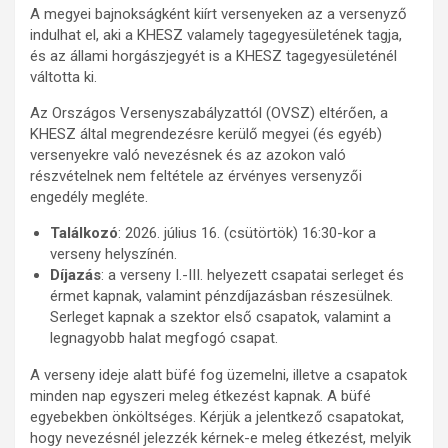
A megyei bajnokságként kiírt versenyeken az a versenyző
indulhat el, aki a KHESZ valamely tagegyesületének tagja,
és az állami horgászjegyét is a KHESZ tagegyesületénél
váltotta ki.
Az Országos Versenyszabályzattól (OVSZ) eltérően, a
KHESZ által megrendezésre kerülő megyei (és egyéb)
versenyekre való nevezésnek és az azokon való
részvételnek nem feltétele az érvényes versenyzői
engedély megléte.
Találkozó
: 2026. július 16. (csütörtök) 16:30-kor a
verseny helyszínén.
Díjazás
: a verseny I.-III. helyezett csapatai serleget és
érmet kapnak, valamint pénzdíjazásban részesülnek.
Serleget kapnak a szektor első csapatok, valamint a
legnagyobb halat megfogó csapat.
A verseny ideje alatt büfé fog üzemelni, illetve a csapatok
minden nap egyszeri meleg étkezést kapnak. A büfé
egyebekben önköltséges. Kérjük a jelentkező csapatokat,
hogy nevezésnél jelezzék kérnek-e meleg étkezést, melyik