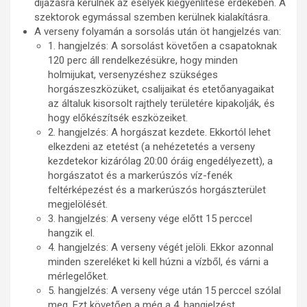
díjazásra kerülnek az esélyek kiegyenlítése érdekében. A
szektorok egymással szemben kerülnek kialakításra.
A verseny folyamán a sorsolás után öt hangjelzés van:
1. hangjelzés: A sorsolást követően a csapatoknak
120 perc áll rendelkezésükre, hogy minden
holmijukat, versenyzéshez szükséges
horgászeszközüket, csalijaikat és etetőanyagaikat
az általuk kisorsolt rajthely területére kipakolják, és
hogy előkészítsék eszközeiket.
2. hangjelzés: A horgászat kezdete. Ekkortól lehet
elkezdeni az etetést (a nehézetetés a verseny
kezdetekor kizárólag 20:00 óráig engedélyezett), a
horgászatot és a markerúszós víz-fenék
feltérképezést és a markerúszós horgászterület
megjelölését.
3. hangjelzés: A verseny vége előtt 15 perccel
hangzik el.
4. hangjelzés: A verseny végét jelöli. Ekkor azonnal
minden szereléket ki kell húzni a vízből, és várni a
mérlegelőket.
5. hangjelzés: A verseny vége után 15 perccel szólal
meg. Ezt követően a még a 4. hangjelzést