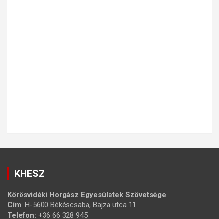
KHESZ
Körösvidéki Horgász Egyesületek Szövetsége
Cím:
H-5600 Békéscsaba, Bajza utca 11.
Telefon:
+36 66 328 945