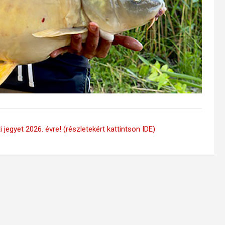
 jegyet 2026. évre! (részletekért kattintson IDE)