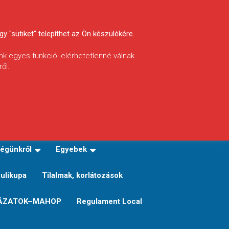
y "sütiket" telepíthet az Ön készülékére.
nk egyes funkciói elérhetetlenné válnak.
ől.
INFÓ
Helyi horgászrend
égünkről
Egyebek
Sulikupa
Tilalmak, korlátozások
ÁZATOK–MAHOP
Regulament Local