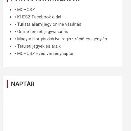
🞄
MOHOSZ
🞄
KHESZ Facebook oldal
🞄
Turista állami jegy online vásárlás
🞄
Online területi jegyvásárlás
🞄
Magyar Horgászkártya regisztráció és igénylés
🞄
Területi jegyek és áraik
🞄
MOHOSZ éves versenynaptár
NAPTÁR