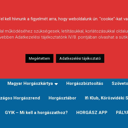
 kell hívnunk a figyelmét arra, hogy weboldalunk ún. "cookie"-kat vag
ldal működéséhez szükségesek, letiltásukkal, korlátozásukkal oldalu
vebben Adatkezelési tájékoztatónk IV/8. pontjában olvashat a sütikr
Megértettem
Adatkezelési tájékoztató
zeink
TERÜLETI JEGY TÍPUSOK ÉS ÁRAIK
Verseny
Magyar Horgászkártya
Horgászbiztosítás
Szövets
zágos Horgászrend
Horgásztábor
Ifi Klub, Körösvidéki 
GYIK – Mi kell a horgászathoz?
HORGÁSZ APP
PÁLY