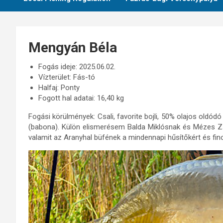
Mengyán Béla
Fogás ideje: 2025.06.02.
Vízterület: Fás-tó
Halfaj: Ponty
Fogott hal adatai: 16,40 kg
Fogási körülmények: Csali, favorite bojli, 50% olajos old
(babona). Külön elismerésem Balda Miklósnak és Mézes Zs
valamit az Aranyhal büfének a mindennapi hűsítőkért és fi