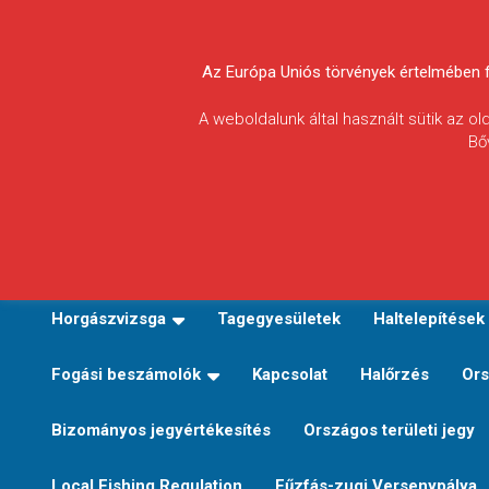
Skip
to
Körösvidéki Horgász
content
Az Európa Uniós törvények értelmében fel
Egyesületek
A weboldalunk által használt sütik az o
Bő
Szövetsége
E-TERÜLETI JEGY VÁLTÁS
Kezdőoldal
Horgászvi
Horgászvizsga
Tagegyesületek
Haltelepítések
Fogási beszámolók
Kapcsolat
Halőrzés
Ors
Bizományos jegyértékesítés
Országos területi jegy
Local Fishing Regulation
Fűzfás-zugi Versenypálya