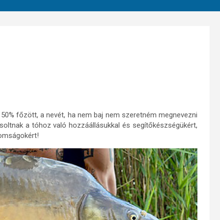
ódó 50% főzött, a nevét, ha nem baj nem szeretném megnevezni
oltnak a tóhoz való hozzáállásukkal és segítőkészségükért,
nomságokért!