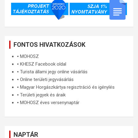
FONTOS HIVATKOZÁSOK
🞄
MOHOSZ
🞄
KHESZ Facebook oldal
🞄
Turista állami jegy online vásárlás
🞄
Online területi jegyvásárlás
🞄
Magyar Horgászkártya regisztráció és igénylés
🞄
Területi jegyek és áraik
🞄
MOHOSZ éves versenynaptár
NAPTÁR