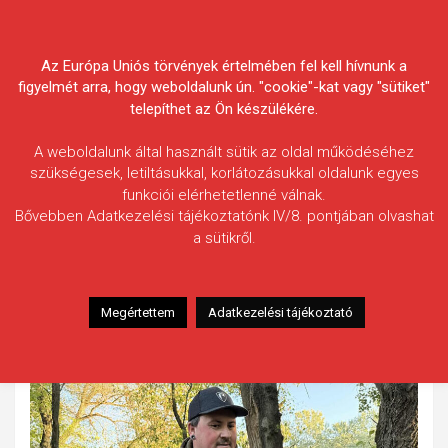
Skip
Körösvidéki Horgász
to
content
Az Európa Uniós törvények értelmében fel kell hívnunk a
Egyesületek Szövetsége
figyelmét arra, hogy weboldalunk ún. "cookie"-kat vagy "sütiket"
telepíthet az Ön készülékére.
A weboldalunk által használt sütik az oldal működéséhez
szükségesek, letiltásukkal, korlátozásukkal oldalunk egyes
funkciói elérhetetlenné válnak.
Mészáros Roland
Bővebben Adatkezelési tájékoztatónk IV/8. pontjában olvashat
a sütikről.
Fogás ideje: 2025.10.04.
Vízterület: Hármas-Körös, alsóvíz
Halfaj: Csuka
Megértettem
Adatkezelési tájékoztató
Fogott hal adatai: 10,06 kg
Fogási körülmények: Pergető horgászmódszerrel.