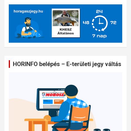
HORINFO belépés – E-területi jegy váltás