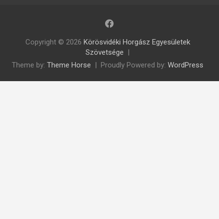
Copyright © 2026
Körösvidéki Horgász Egyesületek
Szövetsége
Theme by:
Theme Horse
Proudly Powered by:
WordPress