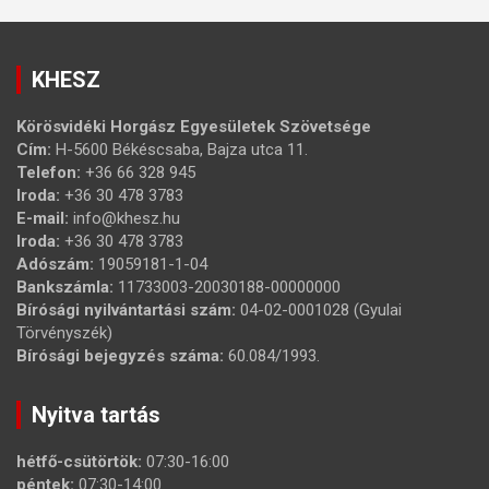
KHESZ
Körösvidéki Horgász Egyesületek Szövetsége
Cím:
H-5600 Békéscsaba, Bajza utca 11.
Telefon:
+36 66 328 945
Iroda:
+36 30 478 3783
E-mail:
info@khesz.hu
Iroda:
+36 30 478 3783
Adószám:
19059181-1-04
Bankszámla:
11733003-20030188-00000000
Bírósági nyilvántartási szám:
04-02-0001028 (Gyulai
Törvényszék)
Bírósági bejegyzés száma:
60.084/1993.
Nyitva tartás
hétfő-csütörtök:
07:30-16:00
péntek:
07:30-14:00