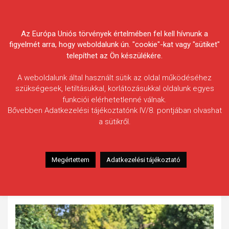
Skip
Körösvidéki Horgász
to
content
Az Európa Uniós törvények értelmében fel kell hívnunk a
Egyesületek Szövetsége
figyelmét arra, hogy weboldalunk ún. "cookie"-kat vagy "sütiket"
telepíthet az Ön készülékére.
A weboldalunk által használt sütik az oldal működéséhez
szükségesek, letiltásukkal, korlátozásukkal oldalunk egyes
funkciói elérhetetlenné válnak.
Moldován Ferenc
Bővebben Adatkezelési tájékoztatónk IV/8. pontjában olvashat
a sütikről.
Fogás ideje: 2025.08.20. / 10 óra
Vízterület: Fekete-Körös
Halfaj: Bodorka
Megértettem
Adatkezelési tájékoztató
Fogott hal adatai: 0,45 kg
Fogási körülmények: Macht bottal úszós szerelékkel
úsztatva. Csali, egy szem csemegekukorica.