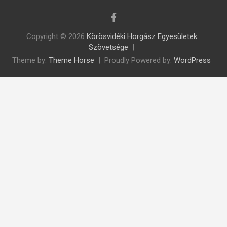
Copyright © 2026
Körösvidéki Horgász Egyesületek
Szövetsége
Theme by:
Theme Horse
Proudly Powered by:
WordPress