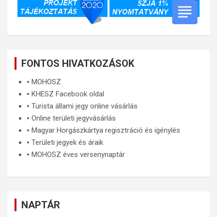
FONTOS HIVATKOZÁSOK
🞄
MOHOSZ
🞄
KHESZ Facebook oldal
🞄
Turista állami jegy online vásárlás
🞄
Online területi jegyvásárlás
🞄
Magyar Horgászkártya regisztráció és igénylés
🞄
Területi jegyek és áraik
🞄
MOHOSZ éves versenynaptár
NAPTÁR