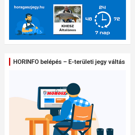
HORINFO belépés – E-területi jegy váltás