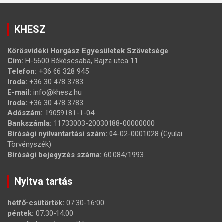
KHESZ
Körösvidéki Horgász Egyesületek Szövetsége
Cím:
H-5600 Békéscsaba, Bajza utca 11.
Telefon:
+36 66 328 945
Iroda:
+36 30 478 3783
E-mail:
info@khesz.hu
Iroda:
+36 30 478 3783
Adószám:
19059181-1-04
Bankszámla:
11733003-20030188-00000000
Bírósági nyilvántartási szám:
04-02-0001028 (Gyulai
Törvényszék)
Bírósági bejegyzés száma:
60.084/1993.
Nyitva tartás
hétfő-csütörtök:
07:30-16:00
péntek:
07:30-14:00