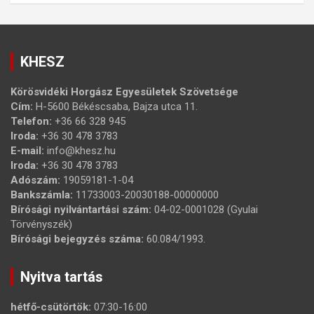
KHESZ
Körösvidéki Horgász Egyesületek Szövetsége
Cím:
H-5600 Békéscsaba, Bajza utca 11.
Telefon:
+36 66 328 945
Iroda:
+36 30 478 3783
E-mail:
info@khesz.hu
Iroda:
+36 30 478 3783
Adószám:
19059181-1-04
Bankszámla:
11733003-20030188-00000000
Bírósági nyilvántartási szám:
04-02-0001028 (Gyulai
Törvényszék)
Bírósági bejegyzés száma:
60.084/1993.
Nyitva tartás
hétfő-csütörtök:
07:30-16:00