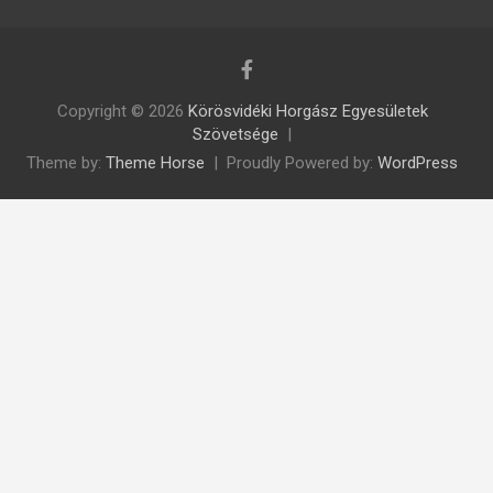
Copyright © 2026
Körösvidéki Horgász Egyesületek
Szövetsége
Theme by:
Theme Horse
Proudly Powered by:
WordPress