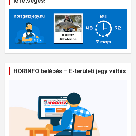
lehetséges!
HORINFO belépés – E-területi jegy váltás