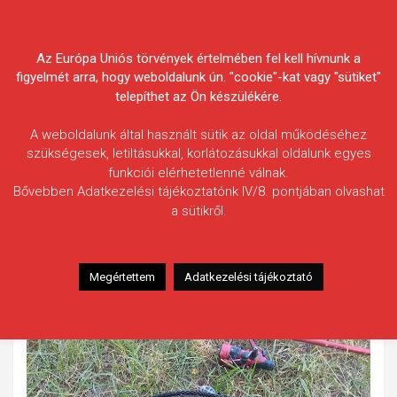
Skip
Körösvidéki Horgász
to
content
Az Európa Uniós törvények értelmében fel kell hívnunk a
Egyesületek Szövetsége
figyelmét arra, hogy weboldalunk ún. "cookie"-kat vagy "sütiket"
telepíthet az Ön készülékére.
A weboldalunk által használt sütik az oldal működéséhez
szükségesek, letiltásukkal, korlátozásukkal oldalunk egyes
funkciói elérhetetlenné válnak.
Moldován Ferenc
Bővebben Adatkezelési tájékoztatónk IV/8. pontjában olvashat
a sütikről.
Fogás ideje: 2024.06.08. / 13 óra 30 perc
Vízterület: Fekete-Körös
Halfaj: Dévérkeszeg
Megértettem
Adatkezelési tájékoztató
Fogott hal adatai: 1,13 kg / 41 cm
Fogási körülmények: Feeder bottal sikerült megfogni.