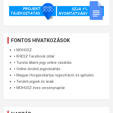
FONTOS HIVATKOZÁSOK
🞄
MOHOSZ
🞄
KHESZ Facebook oldal
🞄
Turista állami jegy online vásárlás
🞄
Online területi jegyvásárlás
🞄
Magyar Horgászkártya regisztráció és igénylés
🞄
Területi jegyek és áraik
🞄
MOHOSZ éves versenynaptár