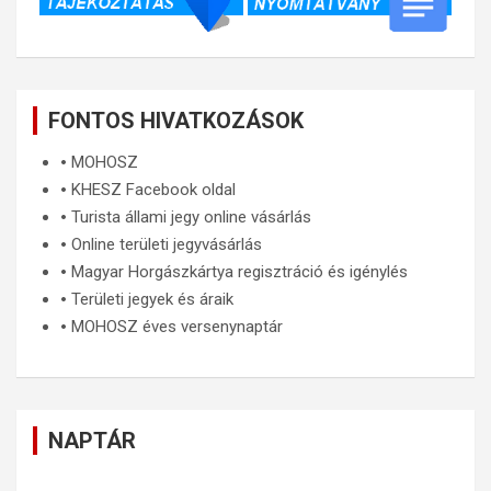
FONTOS HIVATKOZÁSOK
🞄
MOHOSZ
🞄
KHESZ Facebook oldal
🞄
Turista állami jegy online vásárlás
🞄
Online területi jegyvásárlás
🞄
Magyar Horgászkártya regisztráció és igénylés
🞄
Területi jegyek és áraik
🞄
MOHOSZ éves versenynaptár
NAPTÁR