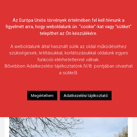
Skip
Körösvidéki Horgász
to
content
Az Európa Uniós törvények értelmében fel kell hívnunk a
Egyesületek Szövetsége
figyelmét arra, hogy weboldalunk ún. "cookie"-kat vagy "sütiket"
telepíthet az Ön készülékére.
A weboldalunk által használt sütik az oldal működéséhez
szükségesek, letiltásukkal, korlátozásukkal oldalunk egyes
funkciói elérhetetlenné válnak.
Naghi Ciprian
Bővebben Adatkezelési tájékoztatónk IV/8. pontjában olvashat
a sütikről.
Fogás ideje: 2025.10.29. / 18 óra
Vízterület: Hármas-Körös
Halfaj: Márna
Megértettem
Adatkezelési tájékoztató
Fogott hal adatai: 1,5 kg / 47 cm
Fogási körülmények: Kukorica csalival.