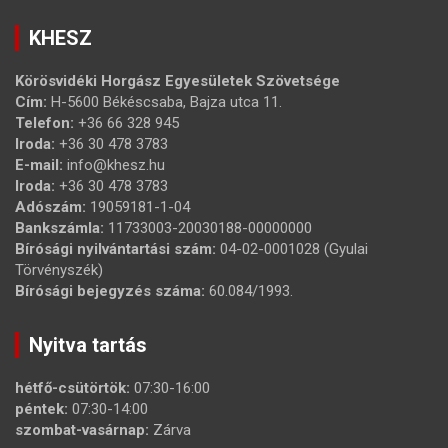
KHESZ
Körösvidéki Horgász Egyesületek Szövetsége
Cím:
H-5600 Békéscsaba, Bajza utca 11.
Telefon:
+36 66 328 945
Iroda:
+36 30 478 3783
E-mail:
info@khesz.hu
Iroda:
+36 30 478 3783
Adószám:
19059181-1-04
Bankszámla:
11733003-20030188-00000000
Bírósági nyilvántartási szám:
04-02-0001028 (Gyulai
Törvényszék)
Bírósági bejegyzés száma:
60.084/1993.
Nyitva tartás
hétfő-csütörtök:
07:30-16:00
péntek:
07:30-14:00
szombat-vasárnap:
Zárva