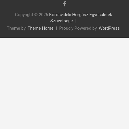
Copyright © 2026
Körösvidéki Horgász Egyesületek
Szövetsége
Theme by:
Theme Horse
Proudly Powered by:
WordPress