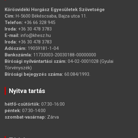
Körösvidéki Horgász Egyesületek Szövetsége
Cím:
H-5600 Békéscsaba, Bajza utca 11.
Telefon:
+36 66 328 945
Iroda:
+36 30 478 3783
E-mail:
info@khesz.hu
Iroda:
+36 30 478 3783
Adószám:
19059181-1-04
Bankszámla:
11733003-20030188-00000000
Bírósági nyilvántartási szám:
04-02-0001028 (Gyulai
Törvényszék)
Bírósági bejegyzés száma:
60.084/1993.
Nyitva tartás
hétfő-csütörtök:
07:30-16:00
péntek:
07:30-14:00
szombat-vasárnap:
Zárva