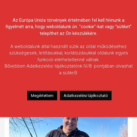
Skip
Körösvidéki Horgász
to
content
Az Európa Uniós törvények értelmében fel kell hívnunk a
Egyesületek Szövetsége
figyelmét arra, hogy weboldalunk ún. "cookie"-kat vagy "sütiket"
telepíthet az Ön készülékére.
A weboldalunk által használt sütik az oldal működéséhez
szükségesek, letiltásukkal, korlátozásukkal oldalunk egyes
funkciói elérhetetlenné válnak.
Nagy Ferenc
Bővebben Adatkezelési tájékoztatónk IV/8. pontjában olvashat
a sütikről.
Fogás ideje: 2026.02.28.
Vízterület: Csaba-tó
Halfaj: Ponty
Megértettem
Adatkezelési tájékoztató
Fogott hal adatai: 17,20 kg