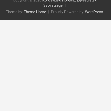
Copyright © 2026
Körösvidéki Horgász Egyesületek
Szövetsége
Theme by:
Theme Horse
Proudly Powered by:
WordPress