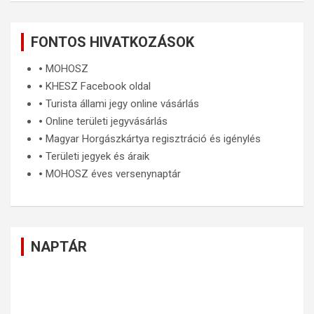
FONTOS HIVATKOZÁSOK
🞄
MOHOSZ
🞄
KHESZ Facebook oldal
🞄
Turista állami jegy online vásárlás
🞄
Online területi jegyvásárlás
🞄
Magyar Horgászkártya regisztráció és igénylés
🞄
Területi jegyek és áraik
🞄
MOHOSZ éves versenynaptár
NAPTÁR