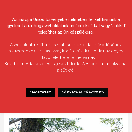
Skip
Körösvidéki Horgász
to
content
Az Európa Uniós törvények értelmében fel kell hívnunk a
Egyesületek Szövetsége
figyelmét arra, hogy weboldalunk ún. "cookie"-kat vagy "sütiket"
telepíthet az Ön készülékére.
A weboldalunk által használt sütik az oldal működéséhez
szükségesek, letiltásukkal, korlátozásukkal oldalunk egyes
funkciói elérhetetlenné válnak.
Neibort Sándor
Bővebben Adatkezelési tájékoztatónk IV/8. pontjában olvashat
a sütikről.
Fogás ideje: 2023.04.08. / dél körül
Vízterület: Fűzfás-zugi-holtág
Halfaj: Angolna
Megértettem
Adatkezelési tájékoztató
Fogott hal adatai: 78 cm
Fogási körülmények: Keszegezés közben jött, gilisztára,
match bottal.