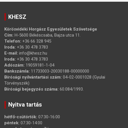
KHESZ
Körösvidéki Horgász Egyesületek Szövetsége
Cím:
H-5600 Békéscsaba, Bajza utca 11.
Telefon:
+36 66 328 945
Iroda:
+36 30 478 3783
E-mail:
info@khesz.hu
Iroda:
+36 30 478 3783
Adószám:
19059181-1-04
Bankszámla:
11733003-20030188-00000000
Bírósági nyilvántartási szám:
04-02-0001028 (Gyulai
Törvényszék)
Bírósági bejegyzés száma:
60.084/1993.
Nyitva tartás
hétfő-csütörtök:
07:30-16:00
péntek:
07:30-14:00