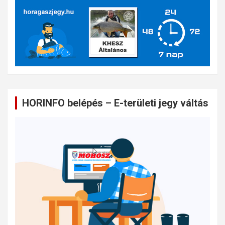
HORINFO belépés – E-területi jegy váltás