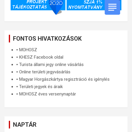
FONTOS HIVATKOZÁSOK
🞄
MOHOSZ
🞄
KHESZ Facebook oldal
🞄
Turista állami jegy online vásárlás
🞄
Online területi jegyvásárlás
🞄
Magyar Horgászkártya regisztráció és igénylés
🞄
Területi jegyek és áraik
🞄
MOHOSZ éves versenynaptár
NAPTÁR