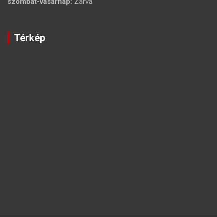
szombat-vasárnap:
Zárva
Térkép