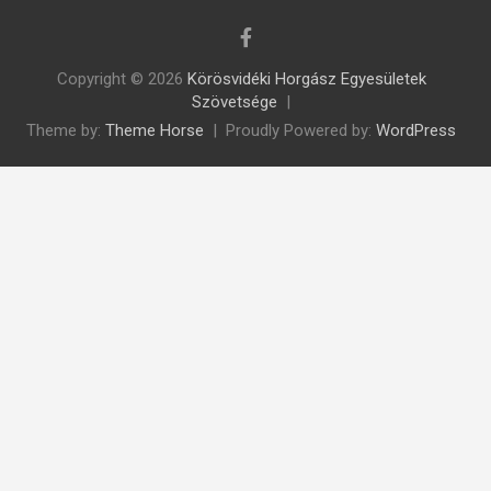
Copyright © 2026
Körösvidéki Horgász Egyesületek
Szövetsége
Theme by:
Theme Horse
Proudly Powered by:
WordPress