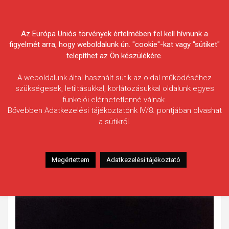
Skip
Körösvidéki Horgász
to
content
Az Európa Uniós törvények értelmében fel kell hívnunk a
Egyesületek Szövetsége
figyelmét arra, hogy weboldalunk ún. "cookie"-kat vagy "sütiket"
telepíthet az Ön készülékére.
A weboldalunk által használt sütik az oldal működéséhez
szükségesek, letiltásukkal, korlátozásukkal oldalunk egyes
funkciói elérhetetlenné válnak.
Nyári Henrik
Bővebben Adatkezelési tájékoztatónk IV/8. pontjában olvashat
a sütikről.
Fogás ideje: 2021.06.07. / 23 óra 45 perc
Vízterület: Kákafoki-holtág
Halfaj: Tükörponty
Megértettem
Adatkezelési tájékoztató
Fogott hal adatai: 8,20 kg
Fogási körülmények: Bojlis módszer, bojli és pop up, C&R.