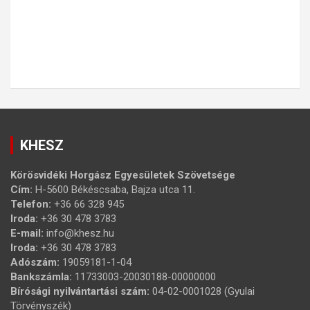
KHESZ
Körösvidéki Horgász Egyesületek Szövetsége
Cím:
H-5600 Békéscsaba, Bajza utca 11.
Telefon:
+36 66 328 945
Iroda:
+36 30 478 3783
E-mail:
info@khesz.hu
Iroda:
+36 30 478 3783
Adószám:
19059181-1-04
Bankszámla:
11733003-20030188-00000000
Bírósági nyilvántartási szám:
04-02-0001028 (Gyulai
Törvényszék)