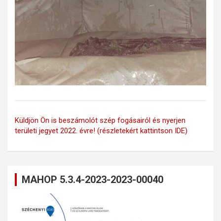
Küldjön Ön is beszámolót szép fogásairól és nyerjen
területi jegyet 2022. évre! (részletekért kattintson IDE)
MAHOP 5.3.4-2023-2023-00040