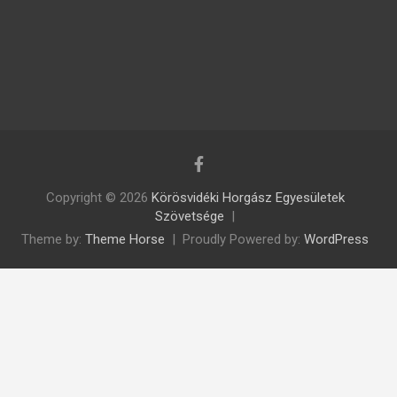
Copyright © 2026
Körösvidéki Horgász Egyesületek
Szövetsége
Theme by:
Theme Horse
Proudly Powered by:
WordPress