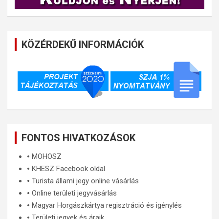
KÖZÉRDEKŰ INFORMÁCIÓK
FONTOS HIVATKOZÁSOK
🞄
MOHOSZ
🞄
KHESZ Facebook oldal
🞄
Turista állami jegy online vásárlás
🞄
Online területi jegyvásárlás
🞄
Magyar Horgászkártya regisztráció és igénylés
🞄
Területi jegyek és áraik