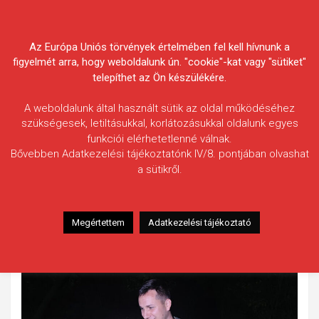
Skip
Körösvidéki Horgász
to
content
Az Európa Uniós törvények értelmében fel kell hívnunk a
Egyesületek Szövetsége
figyelmét arra, hogy weboldalunk ún. "cookie"-kat vagy "sütiket"
telepíthet az Ön készülékére.
A weboldalunk által használt sütik az oldal működéséhez
szükségesek, letiltásukkal, korlátozásukkal oldalunk egyes
funkciói elérhetetlenné válnak.
Oláh Dániel
Bővebben Adatkezelési tájékoztatónk IV/8. pontjában olvashat
a sütikről.
Fogás ideje: 2025.08.17. / délutáni órák
Vízterület: Hármas-Körös
Halfaj: Ponty
Megértettem
Adatkezelési tájékoztató
Fogott hal adatai: 22,08 kg
Fogási körülmények: Nincs adat.