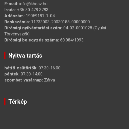
E-mail:
info@khesz.hu
Iroda:
+36 30 478 3783
Adószám:
19059181-1-04
Bankszámla:
11733003-20030188-00000000
Bírósági nyilvántartási szám:
04-02-0001028 (Gyulai
Törvényszék)
Bírósági bejegyzés száma:
60.084/1993.
Nyitva tartás
hétfő-csütörtök:
07:30-16:00
péntek:
07:30-14:00
szombat-vasárnap:
Zárva
Térkép