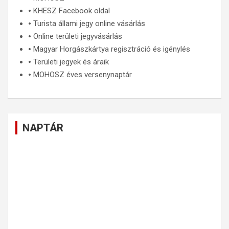
🞄
KHESZ Facebook oldal
🞄
Turista állami jegy online vásárlás
🞄
Online területi jegyvásárlás
🞄
Magyar Horgászkártya regisztráció és igénylés
🞄
Területi jegyek és áraik
🞄
MOHOSZ éves versenynaptár
NAPTÁR