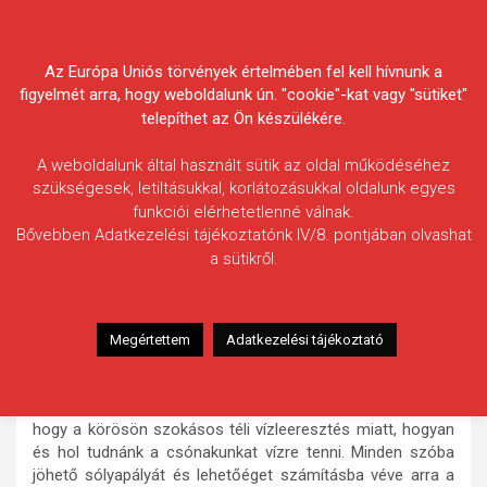
Skip
Körösvidéki Horgász
to
content
Az Európa Uniós törvények értelmében fel kell hívnunk a
Egyesületek Szövetsége
figyelmét arra, hogy weboldalunk ún. "cookie"-kat vagy "sütiket"
telepíthet az Ön készülékére.
A weboldalunk által használt sütik az oldal működéséhez
szükségesek, letiltásukkal, korlátozásukkal oldalunk egyes
funkciói elérhetetlenné válnak.
Oláh Imre
Bővebben Adatkezelési tájékoztatónk IV/8. pontjában olvashat
a sütikről.
Fogás ideje: 2024.12.04. / 15 óra 30 perc
Vízterület: Hármas-Körös, Kunszentmárton
Halfaj: Süllő
Megértettem
Adatkezelési tájékoztató
Fogott hal adatai: 8,75 kg / 88 cm
Fogási körülmények: Csónakos pergető horgász lévén már
napok óta azon törtük a fejünket a horgász barátommal,
hogy a körösön szokásos téli vízleeresztés miatt, hogyan
és hol tudnánk a csónakunkat vízre tenni. Minden szóba
jöhető sólyapályát és lehetőéget számításba véve arra a