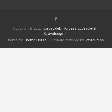
Copyright © 2026
Körösvidéki Horgász Egyesületek
Szövetsége
Theme by:
Theme Horse
Proudly Powered by:
WordPress