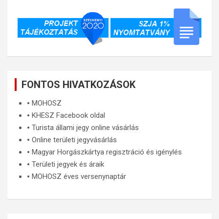
FONTOS HIVATKOZÁSOK
🞄
MOHOSZ
🞄
KHESZ Facebook oldal
🞄
Turista állami jegy online vásárlás
🞄
Online területi jegyvásárlás
🞄
Magyar Horgászkártya regisztráció és igénylés
🞄
Területi jegyek és áraik
🞄
MOHOSZ éves versenynaptár