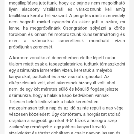
megállapításra jutottunk, hogy ez sajnos nem megoldható
ilyen alacsony vízállásnál és várakoznunk kell amíg
beállításra kerül a téli vízszint. A pergetés iránti szenvedély
nem hagyott minket nyugodni és akkor jött a szikra, mi
lenne, ha megpróbálnánk Csongrádon sólyázni a körös
torokban és onnan fel motorozzunk Kunszentmártonig és
ezen a számunkra ismeretlenek mondható vízen
próbáljunk szerencsét.
A körösre vonatkozó decemberben életbe lépett radar
tilalom miatt csak a tapasztalatainkra tudtunk támaszkodni
egy számunkra ismeretlen vízen, kerestük a mélyebb
kanyarokat, padkákat és a víz visszaforgásokat. Az
elképzelésünk volt, ahol sikeresnek bizonyult volt, ahol
nem, de egy két méretes süllő és kősüllő fogása jelezte
számunkra, hogy a halak a kapó kedvükben vannak.
Teljesen belefeledkeztünk a halak keresésben
mozgalmasan telt a nap és az idő szinte repült a nap vége
vészesen közeledett. Úgy döntöttem, a horgászat utolsó
órájában a nagyobb gumikat 4-5″ tűzök a horogra szép
zsákmány reményébe. egy jobbos kanyart követő
vízelvágást és törést dobáltam a csalit nagyon lassan és