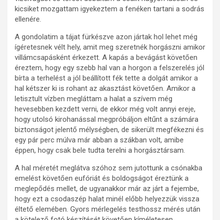
kicsiket mozgattam igyekeztem a fenéken tartani a sodrás
ellenére.
A gondolatim a tájat fürkészve azon jártak hol lehet még
ígéretesnek vélt hely, amit meg szeretnék horgászni amikor
villámcsapásként érkezett. A kapás a bevágást követően
éreztem, hogy egy szebb hal van a horgon a felszerelés jól
bírta a terhelést a jól beállított fék tette a dolgát amikor a
hal kétszer ki is rohant az akasztást követően. Amikor a
letisztult vízben megláttam a halat a szívem még
hevesebben kezdett verni, de ekkor még volt annyi ereje,
hogy utolsó kirohanással megpróbáljon eltűnt a számára
biztonságot jelentő mélységben, de sikerült megfékezni és
egy pár perc múlva már abban a szákban volt, amibe
éppen, hogy csak bele tudta terelni a horgásztársam.
A hal méretét meglátva szóhoz sem jutottunk a csónakba
emelést követően eufóriát és boldogságot éreztünk a
meglepődés mellet, de ugyanakkor már az járt a fejembe,
hogy ezt a csodaszép halat minél előbb helyezzük vissza
éltető elemében. Gyors mérlegelés testhossz mérés után
a kötelező fotó készítését követően kíméletesen