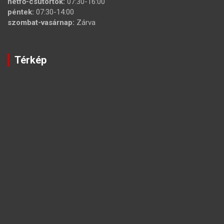
hétfő-csütörtök:
07:30-16:00
péntek:
07:30-14:00
szombat-vasárnap:
Zárva
Térkép