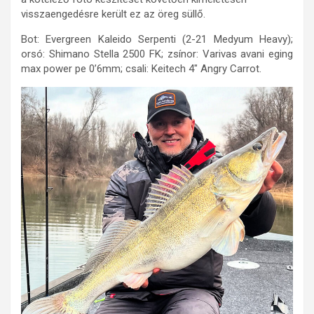
visszaengedésre került ez az öreg süllő.
Bot: Evergreen Kaleido Serpenti (2-21 Medyum Heavy);
orsó: Shimano Stella 2500 FK; zsínor: Varivas avani eging
max power pe 0’6mm; csali: Keitech 4″ Angry Carrot.