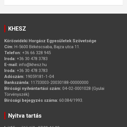
KHESZ
Körösvidéki Horgász Egyesületek Szövetsége
Cím:
H-5600 Békéscsaba, Bajza utca 11.
Telefon:
+36 66 328 945
Iroda:
+36 30 478 3783
E-mail:
info@khesz.hu
Iroda:
+36 30 478 3783
Adószám:
19059181-1-04
Bankszámla:
11733003-20030188-00000000
Bírósági nyilvántartási szám:
04-02-0001028 (Gyulai
Törvényszék)
Bírósági bejegyzés száma:
60.084/1993.
Nyitva tartás