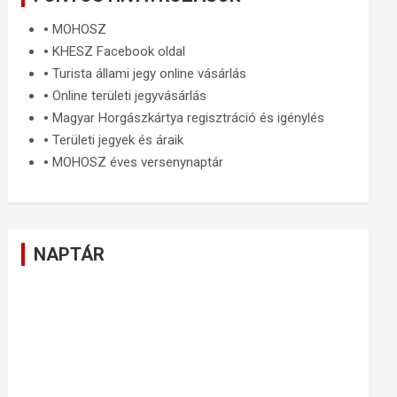
🞄
MOHOSZ
🞄
KHESZ Facebook oldal
🞄
Turista állami jegy online vásárlás
🞄
Online területi jegyvásárlás
🞄
Magyar Horgászkártya regisztráció és igénylés
🞄
Területi jegyek és áraik
🞄
MOHOSZ éves versenynaptár
NAPTÁR