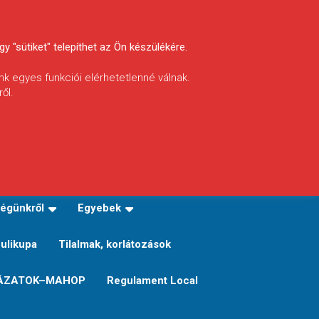
y "sütiket" telepíthet az Ön készülékére.
nk egyes funkciói elérhetetlenné válnak.
ől.
INFÓ
Helyi horgászrend
égünkről
Egyebek
Sulikupa
Tilalmak, korlátozások
ÁZATOK–MAHOP
Regulament Local