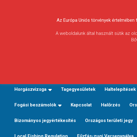
Skip
to
Körösvidéki Horgász
content
Az Európa Uniós törvények értelmében fel
Egyesületek
A weboldalunk által használt sütik az o
Bő
Szövetsége
E-TERÜLETI JEGY VÁLTÁS
Kezdőoldal
Horgászvi
Horgászvizsga
Tagegyesületek
Haltelepítések
Fogási beszámolók
Kapcsolat
Halőrzés
Ors
Bizományos jegyértékesítés
Országos területi jegy
Local Fishing Regulation
Fűzfás-zugi Versenypálya