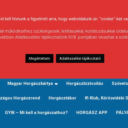
 kell hívnunk a figyelmét arra, hogy weboldalunk ún. "cookie"-kat vag
ldal működéséhez szükségesek, letiltásukkal, korlátozásukkal oldalu
vebben Adatkezelési tájékoztatónk IV/8. pontjában olvashat a sütikr
Megértettem
Adatkezelési tájékoztató
zeink
TERÜLETI JEGY TÍPUSOK ÉS ÁRAIK
Verseny
Magyar Horgászkártya
Horgászbiztosítás
Szövets
zágos Horgászrend
Horgásztábor
Ifi Klub, Körösvidéki 
GYIK – Mi kell a horgászathoz?
HORGÁSZ APP
PÁLY