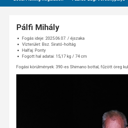
Pálfi Mihály
Fogás ideje: 2025.06.07. / éjszaka
Vízterület: Bsz. Sirató-holtág
Halfaj: Ponty
Fogott hal adatai: 15,17 kg / 74 cm
Fogási körülmények: 390-es Shimano bottal, fűzött öreg kuk