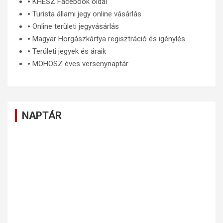
🞄
KHESZ Facebook oldal
🞄
Turista állami jegy online vásárlás
🞄
Online területi jegyvásárlás
🞄
Magyar Horgászkártya regisztráció és igénylés
🞄
Területi jegyek és áraik
🞄
MOHOSZ éves versenynaptár
NAPTÁR