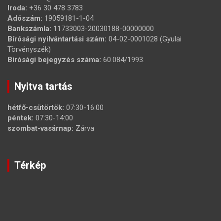
Iroda:
+36 30 478 3783
Adószám:
19059181-1-04
Bankszámla:
11733003-20030188-00000000
Bírósági nyilvántartási szám:
04-02-0001028 (Gyulai
Törvényszék)
Bírósági bejegyzés száma:
60.084/1993.
Nyitva tartás
hétfő-csütörtök:
07:30-16:00
péntek:
07:30-14:00
szombat-vasárnap:
Zárva
Térkép