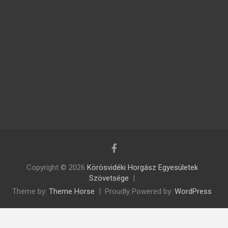
Copyright © 2026
Körösvidéki Horgász Egyesületek
Szövetsége
Theme by:
Theme Horse
Proudly Powered by:
WordPress