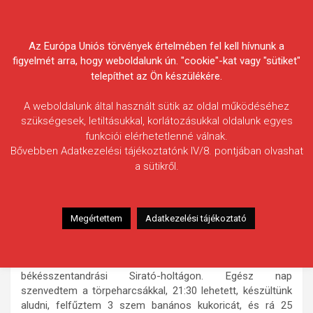
Skip
Körösvidéki Horgász
to
content
Az Európa Uniós törvények értelmében fel kell hívnunk a
Egyesületek Szövetsége
figyelmét arra, hogy weboldalunk ún. "cookie"-kat vagy "sütiket"
telepíthet az Ön készülékére.
A weboldalunk által használt sütik az oldal működéséhez
szükségesek, letiltásukkal, korlátozásukkal oldalunk egyes
funkciói elérhetetlenné válnak.
Pap Máté
Bővebben Adatkezelési tájékoztatónk IV/8. pontjában olvashat
a sütikről.
Fogás ideje: 2019.09.21. / 21 óra 55 perc
Vízterület: Bsz. Sirató-holtág
Halfaj: Tőponty
Megértettem
Adatkezelési tájékoztató
Fogott hal adatai: 11,50 kg / 83 cm
Fogási körülmények: 2019. 09. 21-én úgy döntöttünk
barátnőmmel, hogy szerencsét próbálunk a
békésszentandrási Sirató-holtágon. Egész nap
szenvedtem a törpeharcsákkal, 21:30 lehetett, készültünk
aludni, felfűztem 3 szem banános kukoricát, és rá 25