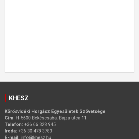
KHESZ
Körösvidéki Horgász Egyesületek Szövetsége
Cím:
H-5600 Békéscsaba, Bajza utca 11.
Telefon:
+36 66 328 945
Iroda:
+36 30 478 3783
E-mail:
info@khesz.hu