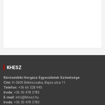
KHESZ
Körösvidéki Horgász Egyesületek Szövetsége
Cím:
H-5600 Békéscsaba, Bajza utca 11.
Telefon:
+36 66 328 945
Iroda:
+36 30 478 3783
E-mail:
info@khesz.hu
Iroda:
+36 30 478 3783