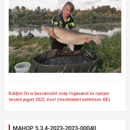
Küldjön Ön is beszámolót szép fogásairól és nyerjen
területi jegyet 2022. évre! (részletekért kattintson IDE)
MAHOP 5.3.4-2023-2023-00040