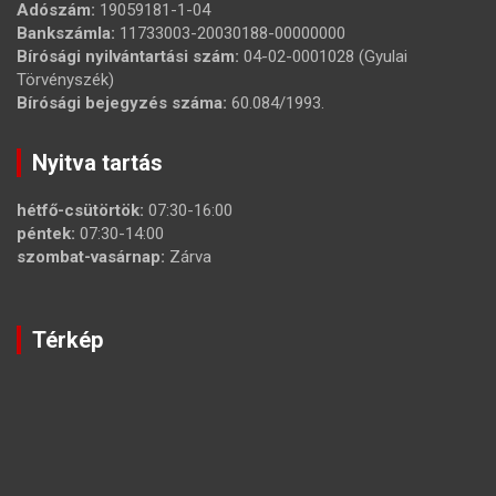
Adószám:
19059181-1-04
Bankszámla:
11733003-20030188-00000000
Bírósági nyilvántartási szám:
04-02-0001028 (Gyulai
Törvényszék)
Bírósági bejegyzés száma:
60.084/1993.
Nyitva tartás
hétfő-csütörtök:
07:30-16:00
péntek:
07:30-14:00
szombat-vasárnap:
Zárva
Térkép