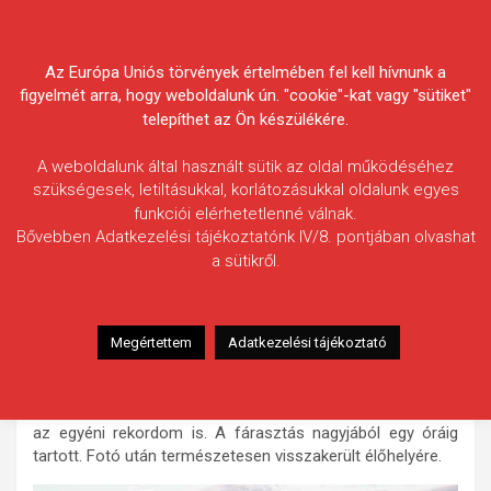
Skip
Körösvidéki Horgász
to
content
Az Európa Uniós törvények értelmében fel kell hívnunk a
Egyesületek Szövetsége
figyelmét arra, hogy weboldalunk ún. "cookie"-kat vagy "sütiket"
telepíthet az Ön készülékére.
A weboldalunk által használt sütik az oldal működéséhez
szükségesek, letiltásukkal, korlátozásukkal oldalunk egyes
funkciói elérhetetlenné válnak.
Pavló Ádám
Bővebben Adatkezelési tájékoztatónk IV/8. pontjában olvashat
a sütikről.
Fogás ideje: 2021.06.12.
Vízterület: Kettős-Körös
Halfaj: Amur
Megértettem
Adatkezelési tájékoztató
Fogott hal adatai: 21,20 kg / 94 cm
Fogási körülmények: Egy három napos túra első éjszakáján
sikerült megfognom ezt a hatalmas torpedót, ami egyben
az egyéni rekordom is. A fárasztás nagyjából egy óráig
tartott. Fotó után természetesen visszakerült élőhelyére.