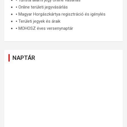
🞄
Turista állami jegy online vásárlás
🞄
Online területi jegyvásárlás
🞄
Magyar Horgászkártya regisztráció és igénylés
🞄
Területi jegyek és áraik
🞄
MOHOSZ éves versenynaptár
NAPTÁR