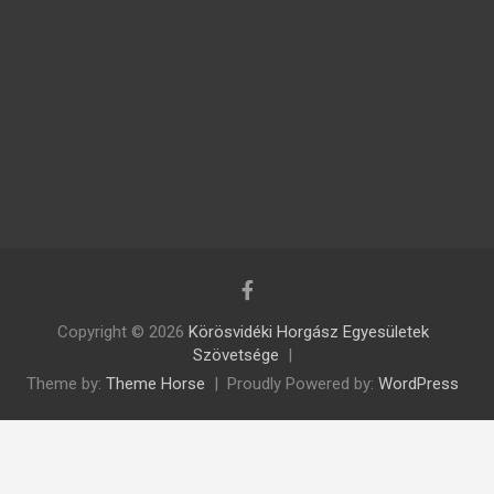
Copyright © 2026
Körösvidéki Horgász Egyesületek
Szövetsége
Theme by:
Theme Horse
Proudly Powered by:
WordPress