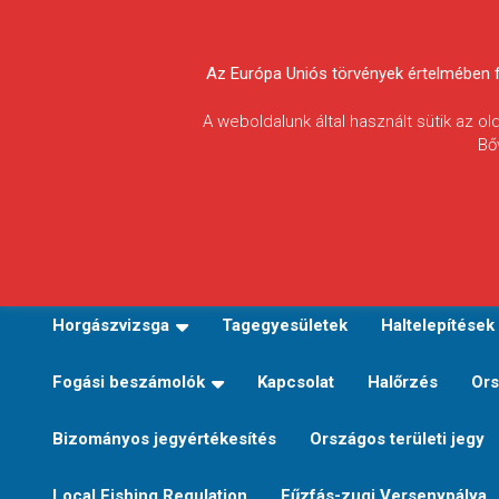
Skip
to
Körösvidéki Horgász
content
Az Európa Uniós törvények értelmében fel
Egyesületek
A weboldalunk által használt sütik az o
Bő
Szövetsége
E-TERÜLETI JEGY VÁLTÁS
Kezdőoldal
Horgászvi
Horgászvizsga
Tagegyesületek
Haltelepítések
Fogási beszámolók
Kapcsolat
Halőrzés
Ors
Bizományos jegyértékesítés
Országos területi jegy
Local Fishing Regulation
Fűzfás-zugi Versenypálya