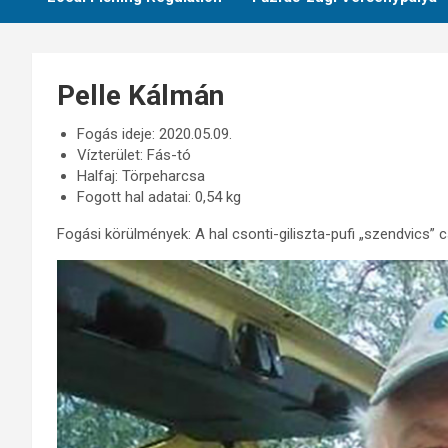
Pelle Kálmán
Fogás ideje: 2020.05.09.
Vízterület: Fás-tó
Halfaj: Törpeharcsa
Fogott hal adatai: 0,54 kg
Fogási körülmények: A hal csonti-giliszta-pufi „szendvics” c