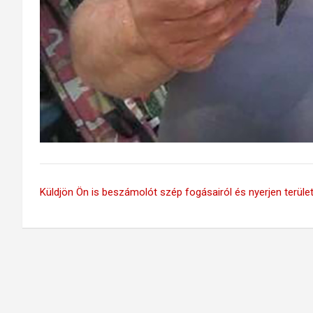
Küldjön Ön is beszámolót szép fogásairól és nyerjen területi