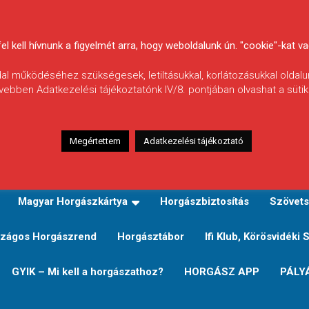
 kell hívnunk a figyelmét arra, hogy weboldalunk ún. "cookie"-kat vag
ldal működéséhez szükségesek, letiltásukkal, korlátozásukkal oldalu
vebben Adatkezelési tájékoztatónk IV/8. pontjában olvashat a sütikr
Megértettem
Adatkezelési tájékoztató
zeink
TERÜLETI JEGY TÍPUSOK ÉS ÁRAIK
Verseny
Magyar Horgászkártya
Horgászbiztosítás
Szövets
zágos Horgászrend
Horgásztábor
Ifi Klub, Körösvidéki 
GYIK – Mi kell a horgászathoz?
HORGÁSZ APP
PÁLY