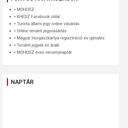
🞄
MOHOSZ
🞄
KHESZ Facebook oldal
🞄
Turista állami jegy online vásárlás
🞄
Online területi jegyvásárlás
🞄
Magyar Horgászkártya regisztráció és igénylés
🞄
Területi jegyek és áraik
🞄
MOHOSZ éves versenynaptár
NAPTÁR