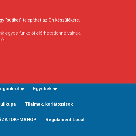
y "sütiket" telepíthet az Ön készülékére.
nk egyes funkciói elérhetetlenné válnak.
ől.
INFÓ
Helyi horgászrend
égünkről
Egyebek
Sulikupa
Tilalmak, korlátozások
ÁZATOK–MAHOP
Regulament Local