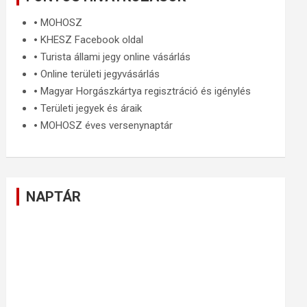
🞄
MOHOSZ
🞄
KHESZ Facebook oldal
🞄
Turista állami jegy online vásárlás
🞄
Online területi jegyvásárlás
🞄
Magyar Horgászkártya regisztráció és igénylés
🞄
Területi jegyek és áraik
🞄
MOHOSZ éves versenynaptár
NAPTÁR