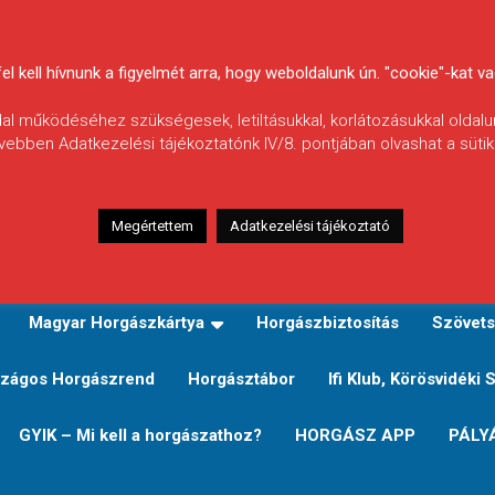
 kell hívnunk a figyelmét arra, hogy weboldalunk ún. "cookie"-kat vag
ldal működéséhez szükségesek, letiltásukkal, korlátozásukkal oldalu
vebben Adatkezelési tájékoztatónk IV/8. pontjában olvashat a sütikr
Megértettem
Adatkezelési tájékoztató
zeink
TERÜLETI JEGY TÍPUSOK ÉS ÁRAIK
Verseny
Magyar Horgászkártya
Horgászbiztosítás
Szövets
zágos Horgászrend
Horgásztábor
Ifi Klub, Körösvidéki 
GYIK – Mi kell a horgászathoz?
HORGÁSZ APP
PÁLY