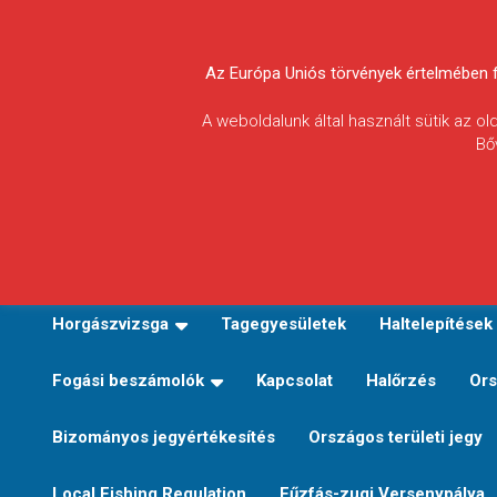
Skip
to
Körösvidéki Horgász
content
Az Európa Uniós törvények értelmében fel
Egyesületek
A weboldalunk által használt sütik az o
Bő
Szövetsége
E-TERÜLETI JEGY VÁLTÁS
Kezdőoldal
Horgászvi
Horgászvizsga
Tagegyesületek
Haltelepítések
Fogási beszámolók
Kapcsolat
Halőrzés
Ors
Bizományos jegyértékesítés
Országos területi jegy
Local Fishing Regulation
Fűzfás-zugi Versenypálya