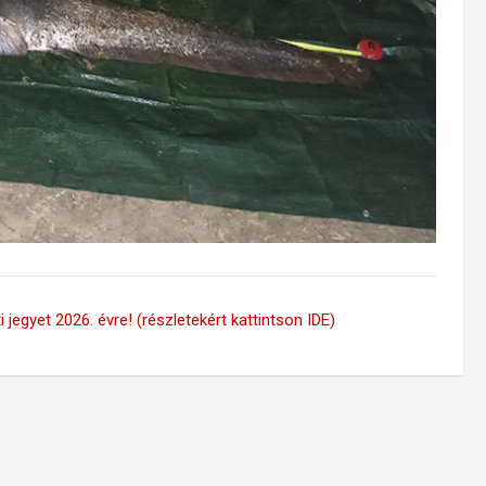
 jegyet 2026. évre! (részletekért kattintson IDE)