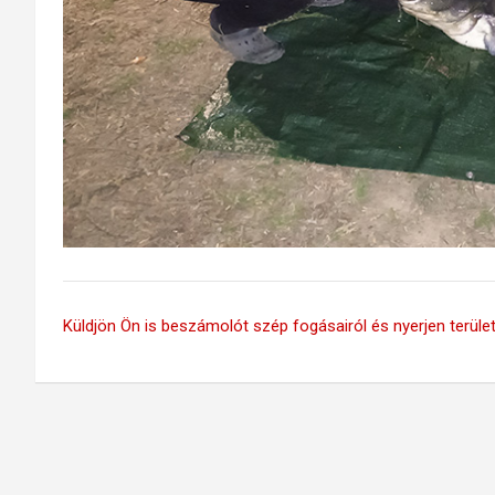
Küldjön Ön is beszámolót szép fogásairól és nyerjen területi