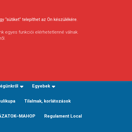
y "sütiket" telepíthet az Ön készülékére.
nk egyes funkciói elérhetetlenné válnak.
ől.
INFÓ
Helyi horgászrend
égünkről
Egyebek
Sulikupa
Tilalmak, korlátozások
ÁZATOK–MAHOP
Regulament Local