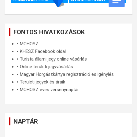
FONTOS HIVATKOZÁSOK
🞄
MOHOSZ
🞄
KHESZ Facebook oldal
🞄
Turista állami jegy online vásárlás
🞄
Online területi jegyvásárlás
🞄
Magyar Horgászkártya regisztráció és igénylés
🞄
Területi jegyek és áraik
🞄
MOHOSZ éves versenynaptár
NAPTÁR