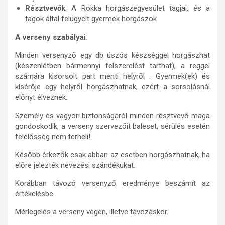
Résztvevők
: A Rokka horgászegyesület tagjai, és a
tagok által felügyelt gyermek horgászok
A verseny szabályai
:
Minden versenyző egy db úszós készséggel horgászhat
(készenlétben bármennyi felszerelést tarthat), a reggel
számára kisorsolt part menti helyről . Gyermek(ek) és
kísérője egy helyről horgászhatnak, ezért a sorsolásnál
előnyt élveznek.
Személy és vagyon biztonságáról minden résztvevő maga
gondoskodik, a verseny szervezőit baleset, sérülés esetén
felelősség nem terheli!
Később érkezők csak abban az esetben horgászhatnak, ha
előre jelezték nevezési szándékukat.
Korábban távozó versenyző eredménye beszámít az
értékelésbe.
Mérlegelés a verseny végén, illetve távozáskor.