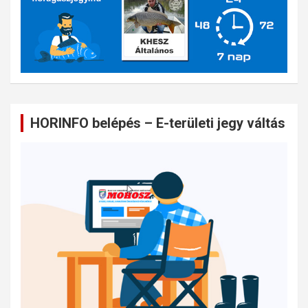
HORINFO belépés – E-területi jegy váltás