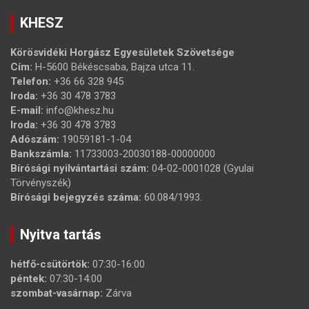
KHESZ
Körösvidéki Horgász Egyesületek Szövetsége
Cím:
H-5600 Békéscsaba, Bajza utca 11.
Telefon:
+36 66 328 945
Iroda:
+36 30 478 3783
E-mail:
info@khesz.hu
Iroda:
+36 30 478 3783
Adószám:
19059181-1-04
Bankszámla:
11733003-20030188-00000000
Bírósági nyilvántartási szám:
04-02-0001028 (Gyulai
Törvényszék)
Bírósági bejegyzés száma:
60.084/1993.
Nyitva tartás
hétfő-csütörtök:
07:30-16:00
péntek:
07:30-14:00
szombat-vasárnap:
Zárva