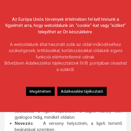
Skip
Körösvidéki Horgász
to
content
Az Európa Uniós törvények értelmében fel kell hívnunk a
Egyesületek Szövetsége
figyelmét arra, hogy weboldalunk ún. "cookie"-kat vagy "sütiket"
telepíthet az Ön készülékére.
A weboldalunk által használt sütik az oldal működéséhez
szükségesek, letiltásukkal, korlátozásukkal oldalunk egyes
funkciói elérhetetlenné válnak.
Rokka Horgászegyesület 2021.
Bővebben Adatkezelési tájékoztatónk IV/8. pontjában olvashat
a sütikről.
évi kishal fogó versenyének
kiírása
Megértettem
Adatkezelési tájékoztató
Verseny időpontja
: 2021.05.22 07.00 – 2021.05.22
11.00
Verseny helyszíne
: Élővíz csatorna békéscsabai
szakasza, a liget bejáratától a Ligeti Károly sori
gyalogos hídig, mindkét oldalon.
Nevezés
: A verseny helyszínén, a ligeti temető
bejáratával szemben.