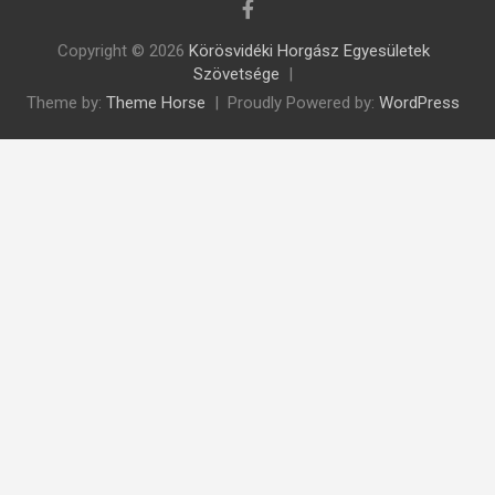
Copyright © 2026
Körösvidéki Horgász Egyesületek
Szövetsége
Theme by:
Theme Horse
Proudly Powered by:
WordPress