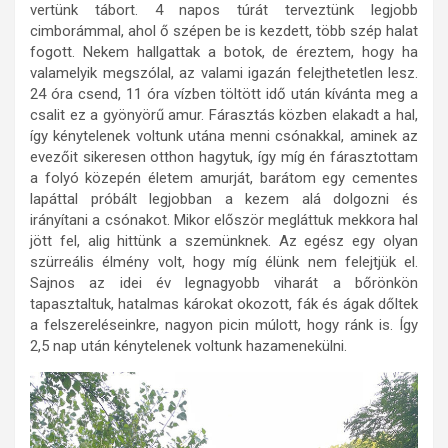
vertünk tábort. 4 napos túrát terveztünk legjobb
cimborámmal, ahol ő szépen be is kezdett, több szép halat
fogott. Nekem hallgattak a botok, de éreztem, hogy ha
valamelyik megszólal, az valami igazán felejthetetlen lesz.
24 óra csend, 11 óra vízben töltött idő után kívánta meg a
csalit ez a gyönyörű amur. Fárasztás közben elakadt a hal,
így kénytelenek voltunk utána menni csónakkal, aminek az
evezőit sikeresen otthon hagytuk, így míg én fárasztottam
a folyó közepén életem amurját, barátom egy cementes
lapáttal próbált legjobban a kezem alá dolgozni és
irányítani a csónakot. Mikor először megláttuk mekkora hal
jött fel, alig hittünk a szemünknek. Az egész egy olyan
szürreális élmény volt, hogy míg élünk nem felejtjük el.
Sajnos az idei év legnagyobb viharát a bőrönkön
tapasztaltuk, hatalmas károkat okozott, fák és ágak dőltek
a felszereléseinkre, nagyon picin múlott, hogy ránk is. Így
2,5 nap után kénytelenek voltunk hazamenekülni.