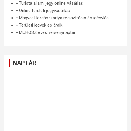
🞄
Turista állami jegy online vásárlás
🞄
Online területi jegyvásárlás
🞄
Magyar Horgászkártya regisztráció és igénylés
🞄
Területi jegyek és áraik
🞄
MOHOSZ éves versenynaptár
NAPTÁR