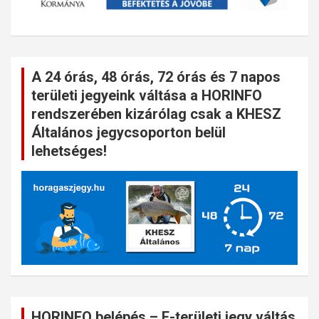
A 24 órás, 48 órás, 72 órás és 7 napos
területi jegyeink váltása a HORINFO
rendszerében kizárólag csak a KHESZ
Általános jegycsoporton belül
lehetséges!
HORINFO belépés – E-területi jegy váltás