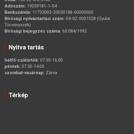
Adószám:
19059181-1-04
Bankszámla:
11733003-20030188-00000000
Bírósági nyilvántartási szám:
04-02-0001028 (Gyulai
Törvényszék)
Bírósági bejegyzés száma:
60.084/1993.
Nyitva tartás
hétfő-csütörtök:
07:30-16:00
péntek:
07:30-14:00
szombat-vasárnap:
Zárva
Térkép