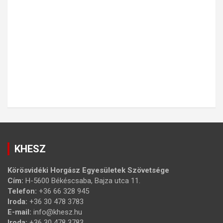
KHESZ
Körösvidéki Horgász Egyesületek Szövetsége
Cím:
H-5600 Békéscsaba, Bajza utca 11.
Telefon:
+36 66 328 945
Iroda:
+36 30 478 3783
E-mail:
info@khesz.hu
Iroda:
+36 30 478 3783