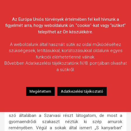
Skip
Körösvidéki Horgász
to
content
Az Európa Uniós törvények értelmében fel kell hívnunk a
Egyesületek Szövetsége
figyelmét arra, hogy weboldalunk ún. "cookie"-kat vagy "sütiket"
telepíthet az Ön készülékére.
A weboldalunk által használt sütik az oldal működéséhez
szükségesek, letiltásukkal, korlátozásukkal oldalunk egyes
funkciói elérhetetlenné válnak.
Sajben Péter Koppány
Bővebben Adatkezelési tájékoztatónk IV/8. pontjában olvashat
a sütikről.
Fogás ideje: 2025.07.06.
Vízterület: Hármas-Körös, Gyomaendrőd
Halfaj: Amur
Megértettem
Adatkezelési tájékoztató
Fogott hal adatai: 21,25 kg
Fogási körülmények: Rendszeresen látogatom a Hármas-
Köröst, igazi szerelem víz a számomra. Ha pontyokról van
szó általában a Szarvasi részt látogatom, de most a
gyomaendrődi szakaszt néztük ki szép amurok
reményében. Végül a sokak által ismert „S kanyarban”