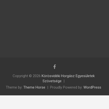
Copyright © 2026
Körösvidéki Horgász Egyesületek
Szövetsége
Theme by:
Theme Horse
Proudly Powered by:
WordPress