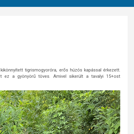
 kikönnyített tigrismogyoróra, erős húzós kapással érkezett.
t ez a gyönyörű töves. Amivel sikerült a tavalyi 15+ost