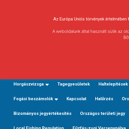
Skip
to
Körösvidéki Horgász
content
Az Európa Uniós törvények értelmében fel
Egyesületek
A weboldalunk által használt sütik az o
Bő
Szövetsége
E-TERÜLETI JEGY VÁLTÁS
Kezdőoldal
Horgászvi
Horgászvizsga
Tagegyesületek
Haltelepítések
Fogási beszámolók
Kapcsolat
Halőrzés
Ors
Bizományos jegyértékesítés
Országos területi jegy
Local Fishing Regulation
Fűzfás-zugi Versenypálya