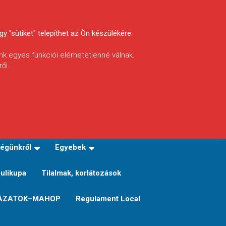
y "sütiket" telepíthet az Ön készülékére.
nk egyes funkciói elérhetetlenné válnak.
ől.
INFÓ
Helyi horgászrend
égünkről
Egyebek
Sulikupa
Tilalmak, korlátozások
ÁZATOK–MAHOP
Regulament Local