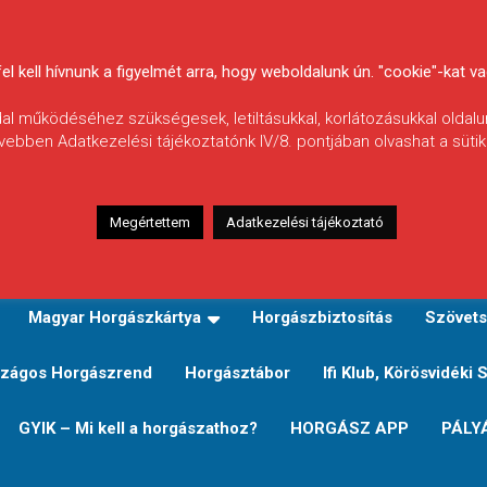
 kell hívnunk a figyelmét arra, hogy weboldalunk ún. "cookie"-kat vag
ldal működéséhez szükségesek, letiltásukkal, korlátozásukkal oldalu
vebben Adatkezelési tájékoztatónk IV/8. pontjában olvashat a sütikr
Megértettem
Adatkezelési tájékoztató
zeink
TERÜLETI JEGY TÍPUSOK ÉS ÁRAIK
Verseny
Magyar Horgászkártya
Horgászbiztosítás
Szövets
zágos Horgászrend
Horgásztábor
Ifi Klub, Körösvidéki 
GYIK – Mi kell a horgászathoz?
HORGÁSZ APP
PÁLY