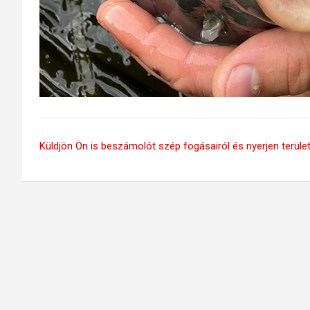
Küldjön Ön is beszámolót szép fogásairól és nyerjen területi