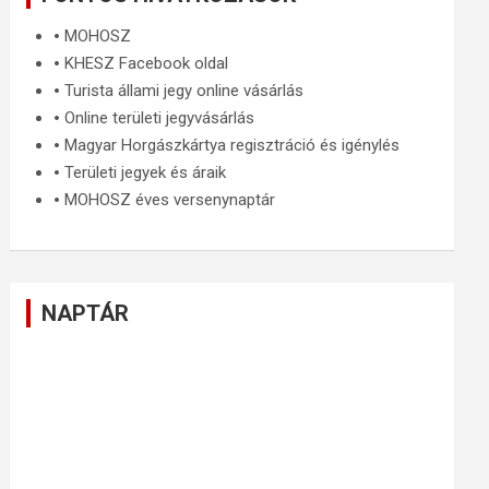
🞄
MOHOSZ
🞄
KHESZ Facebook oldal
🞄
Turista állami jegy online vásárlás
🞄
Online területi jegyvásárlás
🞄
Magyar Horgászkártya regisztráció és igénylés
🞄
Területi jegyek és áraik
🞄
MOHOSZ éves versenynaptár
NAPTÁR