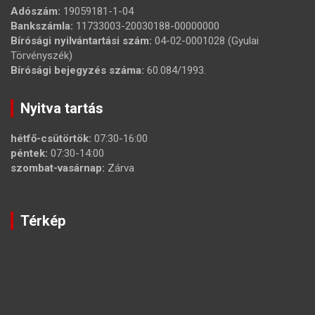
Adószám:
19059181-1-04
Bankszámla:
11733003-20030188-00000000
Bírósági nyilvántartási szám:
04-02-0001028 (Gyulai
Törvényszék)
Bírósági bejegyzés száma:
60.084/1993.
Nyitva tartás
hétfő-csütörtök:
07:30-16:00
péntek:
07:30-14:00
szombat-vasárnap:
Zárva
Térkép