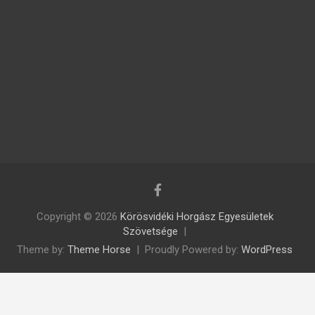
Copyright © 2026
Körösvidéki Horgász Egyesületek
Szövetsége
Theme by:
Theme Horse
Proudly Powered by:
WordPress