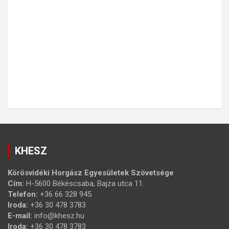
KHESZ
Körösvidéki Horgász Egyesületek Szövetsége
Cím:
H-5600 Békéscsaba, Bajza utca 11.
Telefon:
+36 66 328 945
Iroda:
+36 30 478 3783
E-mail:
info@khesz.hu
Iroda:
+36 30 478 3783