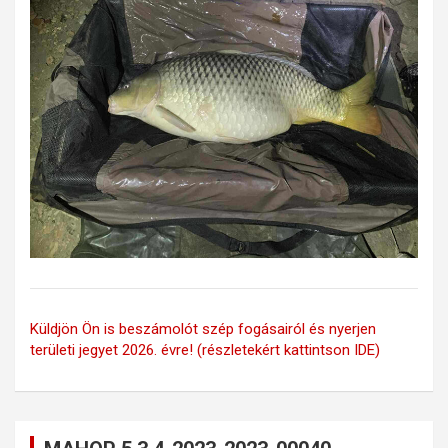
Küldjön Ön is beszámolót szép fogásairól és nyerjen
területi jegyet 2026. évre! (részletekért kattintson IDE)