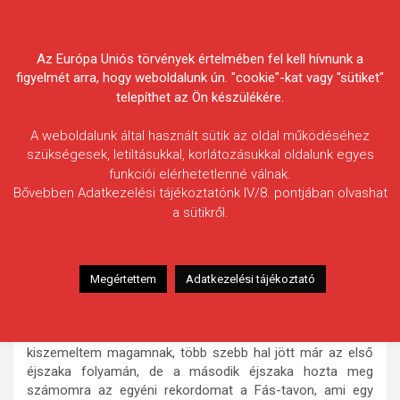
Skip
Körösvidéki Horgász
to
content
Az Európa Uniós törvények értelmében fel kell hívnunk a
Egyesületek Szövetsége
figyelmét arra, hogy weboldalunk ún. "cookie"-kat vagy "sütiket"
telepíthet az Ön készülékére.
A weboldalunk által használt sütik az oldal működéséhez
szükségesek, letiltásukkal, korlátozásukkal oldalunk egyes
funkciói elérhetetlenné válnak.
Sisák Norbert
Bővebben Adatkezelési tájékoztatónk IV/8. pontjában olvashat
a sütikről.
Fogás ideje: 2025.10.10. / 04 óra 20 perc
Vízterület: Fás-tó
Halfaj: Ponty
Megértettem
Adatkezelési tájékoztató
Fogott hal adatai: 19,42 kg
Fogási körülmények: Bojlis módszerrel számomra
ismeretlen helyre ültem, 90 méter volt a táv, amit
kiszemeltem magamnak, több szebb hal jött már az első
éjszaka folyamán, de a második éjszaka hozta meg
számomra az egyéni rekordomat a Fás-tavon, ami egy