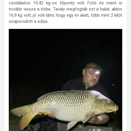
csodálatos 19,42 kg-os tőponty volt. Fotó és ment is
tovább vissza a vízbe. Tavaly megfogták ezt a halat, akkor
16,9 kg volt, jó volt látni, hogy egy év alatt, több mint 2 kilót
szaporodott a súlya.