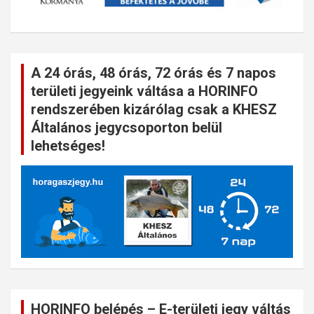
A 24 órás, 48 órás, 72 órás és 7 napos
területi jegyeink váltása a HORINFO
rendszerében kizárólag csak a KHESZ
Általános jegycsoporton belül
lehetséges!
HORINFO belépés – E-területi jegy váltás