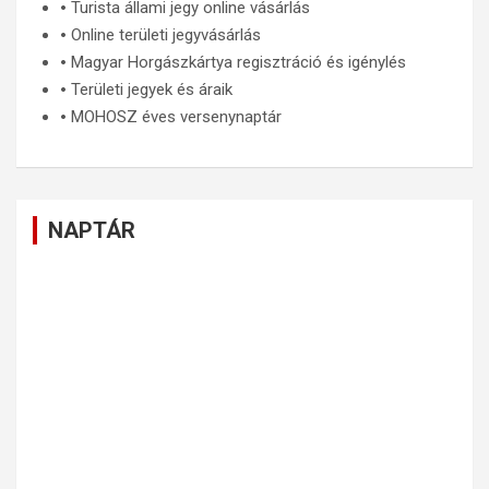
🞄
Turista állami jegy online vásárlás
🞄
Online területi jegyvásárlás
🞄
Magyar Horgászkártya regisztráció és igénylés
🞄
Területi jegyek és áraik
🞄
MOHOSZ éves versenynaptár
NAPTÁR