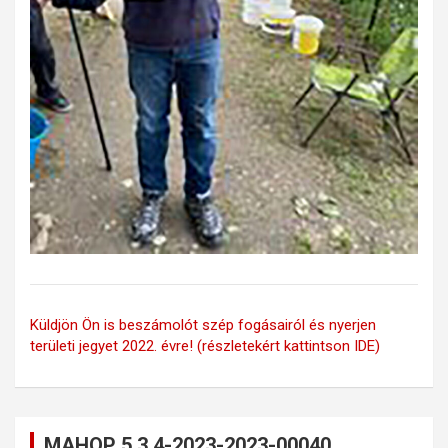
Küldjön Ön is beszámolót szép fogásairól és nyerjen
területi jegyet 2022. évre! (részletekért kattintson IDE)
MAHOP 5.3.4-2023-2023-00040