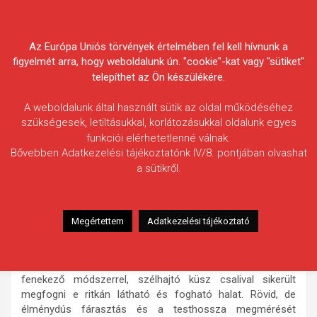
Skip
Körösvidéki Horgász
to
content
Az Európa Uniós törvények értelmében fel kell hívnunk a
Egyesületek Szövetsége
figyelmét arra, hogy weboldalunk ún. "cookie"-kat vagy "sütiket"
telepíthet az Ön készülékére.
A weboldalunk által használt sütik az oldal működéséhez
szükségesek, letiltásukkal, korlátozásukkal oldalunk egyes
funkciói elérhetetlenné válnak.
Sitkei Endre
Bővebben Adatkezelési tájékoztatónk IV/8. pontjában olvashat
a sütikről.
Fogás ideje: 2021.05.19. / 10 óra
Vízterület: Torzsás-zugi-holtág
Halfaj: Angolna
Megértettem
Adatkezelési tájékoztató
Fogott hal adatai: 1 kg (becsült) / 80 cm
Fogási körülmények: Napos, kellemes kora nyári délelőtt, a
parttól kb. 5 méterre, süllőzés közben, „klasszikus” süllőző
fenekező módszerrel, szélhajtó küsz csalival sikerült
megfogni e ritkán látható és fogható halat. Rövid, de
élménydús fárasztás és a testhossza megmérését