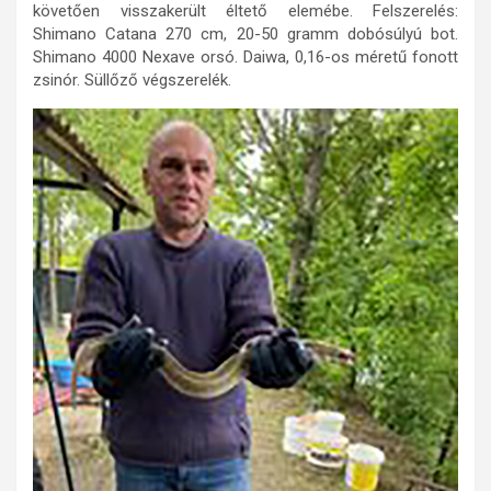
követően visszakerült éltető elemébe. Felszerelés:
Shimano Catana 270 cm, 20-50 gramm dobósúlyú bot.
Shimano 4000 Nexave orsó. Daiwa, 0,16-os méretű fonott
zsinór. Süllőző végszerelék.