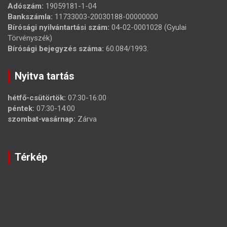
Adószám:
19059181-1-04
Bankszámla:
11733003-20030188-00000000
Bírósági nyilvántartási szám:
04-02-0001028 (Gyulai
Törvényszék)
Bírósági bejegyzés száma:
60.084/1993.
Nyitva tartás
hétfő-csütörtök:
07:30-16:00
péntek:
07:30-14:00
szombat-vasárnap:
Zárva
Térkép