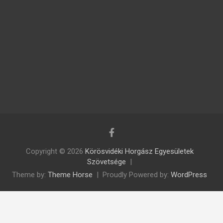
Copyright © 2026
Körösvidéki Horgász Egyesületek
Szövetsége
Theme by:
Theme Horse
Proudly Powered by:
WordPress