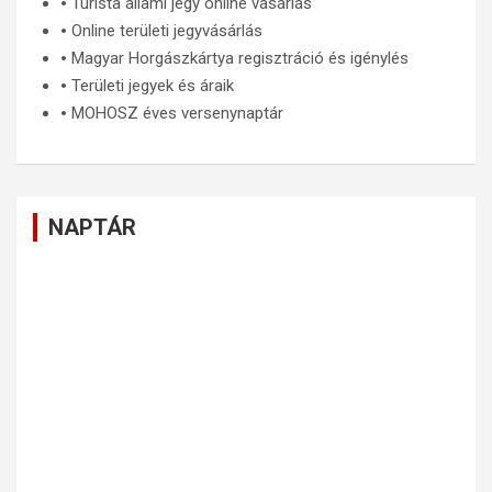
🞄
Turista állami jegy online vásárlás
🞄
Online területi jegyvásárlás
🞄
Magyar Horgászkártya regisztráció és igénylés
🞄
Területi jegyek és áraik
🞄
MOHOSZ éves versenynaptár
NAPTÁR