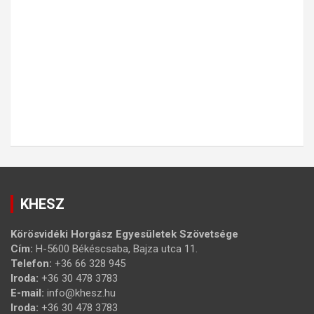
KHESZ
Körösvidéki Horgász Egyesületek Szövetsége
Cím:
H-5600 Békéscsaba, Bajza utca 11.
Telefon:
+36 66 328 945
Iroda:
+36 30 478 3783
E-mail:
info@khesz.hu
Iroda:
+36 30 478 3783