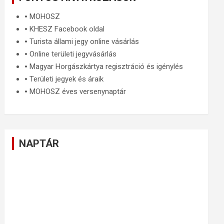
🞄
MOHOSZ
🞄
KHESZ Facebook oldal
🞄
Turista állami jegy online vásárlás
🞄
Online területi jegyvásárlás
🞄
Magyar Horgászkártya regisztráció és igénylés
🞄
Területi jegyek és áraik
🞄
MOHOSZ éves versenynaptár
NAPTÁR