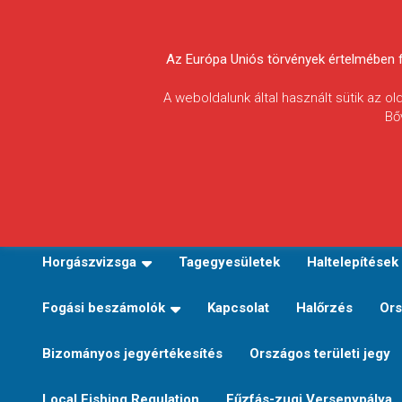
Skip
to
Körösvidéki Horgász
content
Az Európa Uniós törvények értelmében fel
Egyesületek
A weboldalunk által használt sütik az o
Bő
Szövetsége
E-TERÜLETI JEGY VÁLTÁS
Kezdőoldal
Horgászvi
Horgászvizsga
Tagegyesületek
Haltelepítések
Fogási beszámolók
Kapcsolat
Halőrzés
Ors
Bizományos jegyértékesítés
Országos területi jegy
Local Fishing Regulation
Fűzfás-zugi Versenypálya