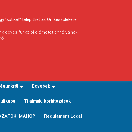
y "sütiket" telepíthet az Ön készülékére.
nk egyes funkciói elérhetetlenné válnak.
ől.
INFÓ
Helyi horgászrend
égünkről
Egyebek
Sulikupa
Tilalmak, korlátozások
ÁZATOK–MAHOP
Regulament Local