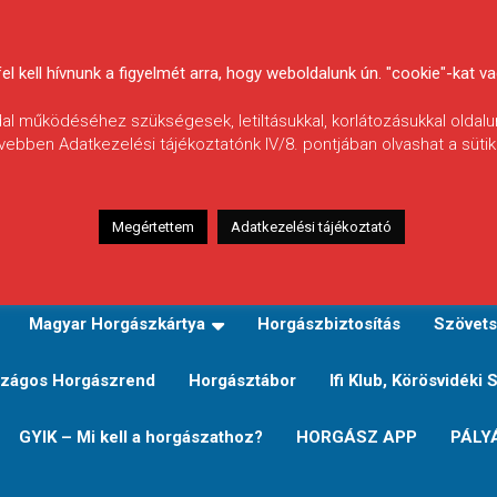
 kell hívnunk a figyelmét arra, hogy weboldalunk ún. "cookie"-kat vag
ldal működéséhez szükségesek, letiltásukkal, korlátozásukkal oldalu
vebben Adatkezelési tájékoztatónk IV/8. pontjában olvashat a sütikr
Megértettem
Adatkezelési tájékoztató
zeink
TERÜLETI JEGY TÍPUSOK ÉS ÁRAIK
Verseny
Magyar Horgászkártya
Horgászbiztosítás
Szövets
zágos Horgászrend
Horgásztábor
Ifi Klub, Körösvidéki 
GYIK – Mi kell a horgászathoz?
HORGÁSZ APP
PÁLY