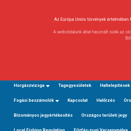
Skip
to
Körösvidéki Horgász
content
Az Európa Uniós törvények értelmében fel
Egyesületek
A weboldalunk által használt sütik az o
Bő
Szövetsége
E-TERÜLETI JEGY VÁLTÁS
Kezdőoldal
Horgászvi
Horgászvizsga
Tagegyesületek
Haltelepítések
Fogási beszámolók
Kapcsolat
Halőrzés
Ors
Bizományos jegyértékesítés
Országos területi jegy
Local Fishing Regulation
Fűzfás-zugi Versenypálya