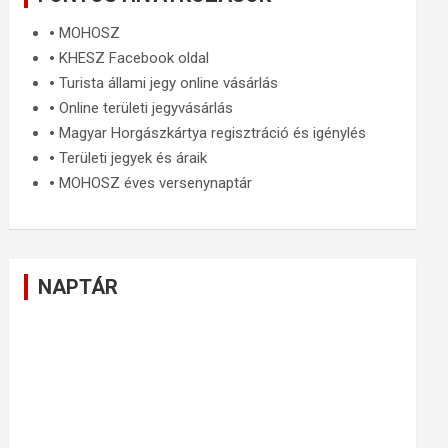
🞄
MOHOSZ
🞄
KHESZ Facebook oldal
🞄
Turista állami jegy online vásárlás
🞄
Online területi jegyvásárlás
🞄
Magyar Horgászkártya regisztráció és igénylés
🞄
Területi jegyek és áraik
🞄
MOHOSZ éves versenynaptár
NAPTÁR