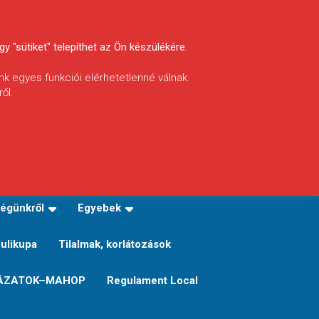
y "sütiket" telepíthet az Ön készülékére.
nk egyes funkciói elérhetetlenné válnak.
ől.
INFÓ
Helyi horgászrend
égünkről
Egyebek
Sulikupa
Tilalmak, korlátozások
ÁZATOK–MAHOP
Regulament Local