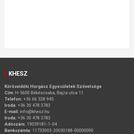
KHESZ
Körösvidéki Horgász Egyesületek Szövetsége
Cím:
H-5600 Békéscsaba, Bajza utca 11.
Telefon:
+36 66 328 945
Iroda:
+36 30 478 3783
E-mail:
info@khesz.hu
Iroda:
+36 30 478 3783
Adószám:
19059181-1-04
Bankszámla:
11733003-20030188-00000000