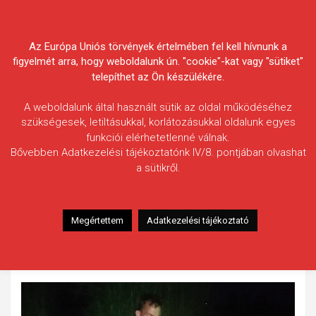
Skip
Körösvidéki Horgász
to
content
Az Európa Uniós törvények értelmében fel kell hívnunk a
Egyesületek Szövetsége
figyelmét arra, hogy weboldalunk ún. "cookie"-kat vagy "sütiket"
telepíthet az Ön készülékére.
A weboldalunk által használt sütik az oldal működéséhez
szükségesek, letiltásukkal, korlátozásukkal oldalunk egyes
funkciói elérhetetlenné válnak.
Szakál Imre
Bővebben Adatkezelési tájékoztatónk IV/8. pontjában olvashat
a sütikről.
Fogás ideje: 2020.06.06.
Vízterület: Fás-tó
Halfaj: Harcsa
Megértettem
Adatkezelési tájékoztató
Fogott hal adatai: 18,27 kg
Fogási körülmények: Vízfelszínen sikerült horogra csalni.
Szabadságát visszanyerte.