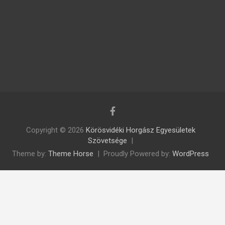
Copyright © 2026
Körösvidéki Horgász Egyesületek
Szövetsége
Theme by:
Theme Horse
Proudly Powered by:
WordPress