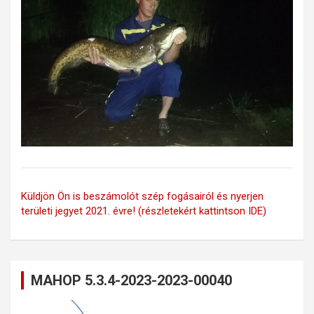
Küldjön Ön is beszámolót szép fogásairól és nyerjen
területi jegyet 2021. évre! (részletekért kattintson IDE)
MAHOP 5.3.4-2023-2023-00040