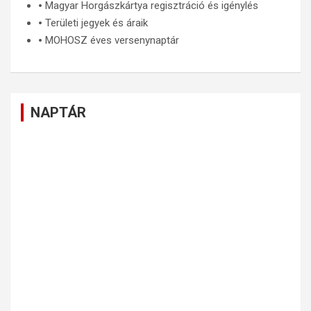
🞄
Magyar Horgászkártya regisztráció és igénylés
🞄
Területi jegyek és áraik
🞄
MOHOSZ éves versenynaptár
NAPTÁR