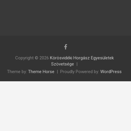
Copyright © 2026
Körösvidéki Horgász Egyesületek
Szövetsége
Theme by:
Theme Horse
Proudly Powered by:
WordPress