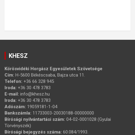
KHESZ
Körösvidéki Horgász Egyesületek Szövetsége
Cím:
H-5600 Békéscsaba, Bajza utca 11.
Telefon:
+36 66 328 945
Iroda:
+36 30 478 3783
E-mail:
info@khesz.hu
Iroda:
+36 30 478 3783
Adószám:
19059181-1-04
Bankszámla:
11733003-20030188-00000000
Bírósági nyilvántartási szám:
04-02-0001028 (Gyulai
Törvényszék)
Bírósági bejegyzés száma:
60.084/1993.