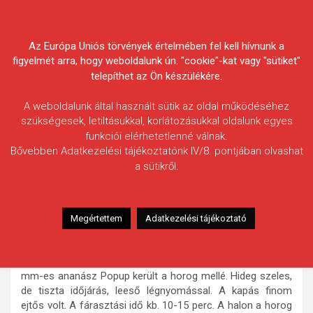
Skip
Körösvidéki Horgász
to
content
Az Európa Uniós törvények értelmében fel kell hívnunk a
Egyesületek Szövetsége
figyelmét arra, hogy weboldalunk ún. "cookie"-kat vagy "sütiket"
telepíthet az Ön készülékére.
A weboldalunk által használt sütik az oldal működéséhez
szükségesek, letiltásukkal, korlátozásukkal oldalunk egyes
funkciói elérhetetlenné válnak.
Szakál Imre
Bővebben Adatkezelési tájékoztatónk IV/8. pontjában olvashat
a sütikről.
Fogás ideje: 2024.12.22. / 15 óra 25 perc
Vízterület: Fás-tó
Halfaj: Ponty
Megértettem
Adatkezelési tájékoztató
Fogott hal adatai: 12,68 kg
Fogási körülmények: Csemege kukorica ledarálva, csonti
ragasztóval és ananász dippel került az etető kosárba. 11
mm-es ananász Popup került a horog mellé. Hideg szeles,
de tiszta időjárás, leeső légnyomással. A kapás finom
ejtős volt. A fárasztási idő kb. 10-15 perc. A halon a horog