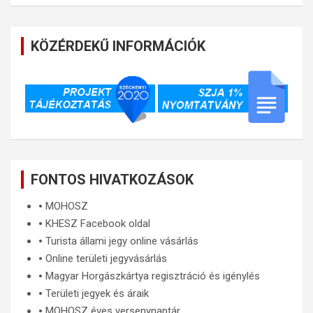
KÖZÉRDEKŰ INFORMÁCIÓK
FONTOS HIVATKOZÁSOK
🞄
MOHOSZ
🞄
KHESZ Facebook oldal
🞄
Turista állami jegy online vásárlás
🞄
Online területi jegyvásárlás
🞄
Magyar Horgászkártya regisztráció és igénylés
🞄
Területi jegyek és áraik
🞄
MOHOSZ éves versenynaptár