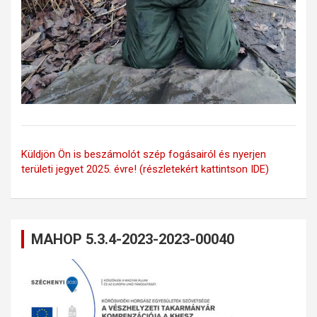
Küldjön Ön is beszámolót szép fogásairól és nyerjen
területi jegyet 2025. évre! (részletekért kattintson IDE)
MAHOP 5.3.4-2023-2023-00040