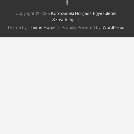
Copyright © 2026
Körösvidéki Horgász Egyesületek
Szövetsége
Theme by:
Theme Horse
Proudly Powered by:
WordPress