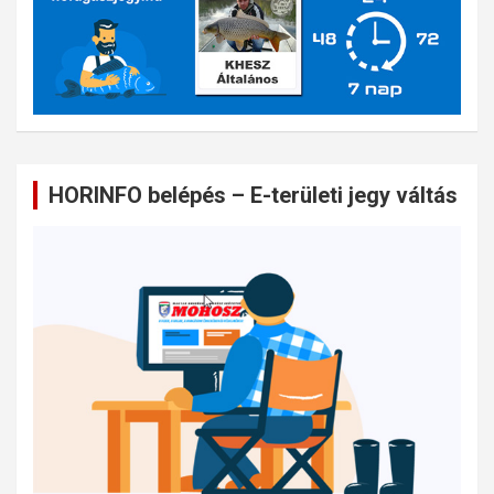
HORINFO belépés – E-területi jegy váltás