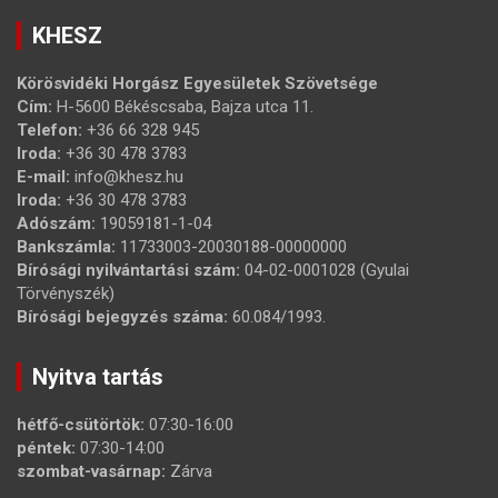
KHESZ
Körösvidéki Horgász Egyesületek Szövetsége
Cím:
H-5600 Békéscsaba, Bajza utca 11.
Telefon:
+36 66 328 945
Iroda:
+36 30 478 3783
E-mail:
info@khesz.hu
Iroda:
+36 30 478 3783
Adószám:
19059181-1-04
Bankszámla:
11733003-20030188-00000000
Bírósági nyilvántartási szám:
04-02-0001028 (Gyulai
Törvényszék)
Bírósági bejegyzés száma:
60.084/1993.
Nyitva tartás
hétfő-csütörtök:
07:30-16:00
péntek:
07:30-14:00
szombat-vasárnap:
Zárva