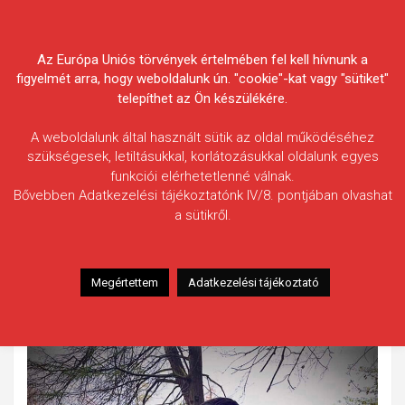
Skip
Körösvidéki Horgász
to
content
Az Európa Uniós törvények értelmében fel kell hívnunk a
Egyesületek Szövetsége
figyelmét arra, hogy weboldalunk ún. "cookie"-kat vagy "sütiket"
telepíthet az Ön készülékére.
A weboldalunk által használt sütik az oldal működéséhez
szükségesek, letiltásukkal, korlátozásukkal oldalunk egyes
funkciói elérhetetlenné válnak.
Szappanos Norman
Bővebben Adatkezelési tájékoztatónk IV/8. pontjában olvashat
a sütikről.
Fogás ideje: 2021.04.27. / 18 óra 30 perc
Vízterület: Kákafoki-holtág
Halfaj: Ponty
Megértettem
Adatkezelési tájékoztató
Fogott hal adatai: 17,80 kg
Fogási körülmények: Bojlis módszer, mangós wafter, C&R.