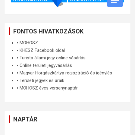
FONTOS HIVATKOZÁSOK
🞄
MOHOSZ
🞄
KHESZ Facebook oldal
🞄
Turista állami jegy online vásárlás
🞄
Online területi jegyvásárlás
🞄
Magyar Horgászkártya regisztráció és igénylés
🞄
Területi jegyek és áraik
🞄
MOHOSZ éves versenynaptár
NAPTÁR