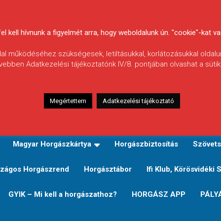
 kell hívnunk a figyelmét arra, hogy weboldalunk ún. "cookie"-kat vag
ldal működéséhez szükségesek, letiltásukkal, korlátozásukkal oldalu
vebben Adatkezelési tájékoztatónk IV/8. pontjában olvashat a sütikr
Megértettem
Adatkezelési tájékoztató
zeink
TERÜLETI JEGY TÍPUSOK ÉS ÁRAIK
Verseny
Magyar Horgászkártya
Horgászbiztosítás
Szövets
zágos Horgászrend
Horgásztábor
Ifi Klub, Körösvidéki 
GYIK – Mi kell a horgászathoz?
HORGÁSZ APP
PÁLY