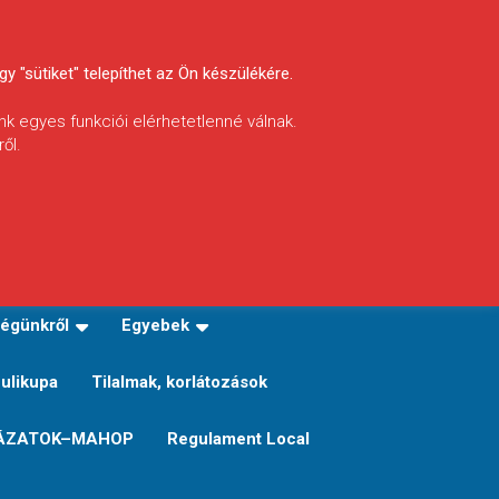
y "sütiket" telepíthet az Ön készülékére.
nk egyes funkciói elérhetetlenné válnak.
ől.
INFÓ
Helyi horgászrend
égünkről
Egyebek
Sulikupa
Tilalmak, korlátozások
ÁZATOK–MAHOP
Regulament Local