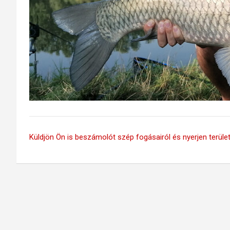
Küldjön Ön is beszámolót szép fogásairól és nyerjen területi