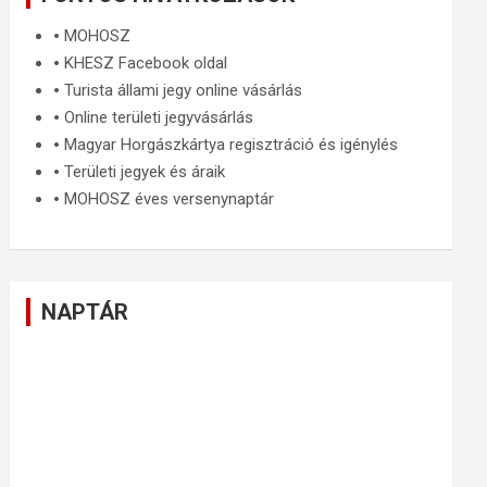
🞄
MOHOSZ
🞄
KHESZ Facebook oldal
🞄
Turista állami jegy online vásárlás
🞄
Online területi jegyvásárlás
🞄
Magyar Horgászkártya regisztráció és igénylés
🞄
Területi jegyek és áraik
🞄
MOHOSZ éves versenynaptár
NAPTÁR