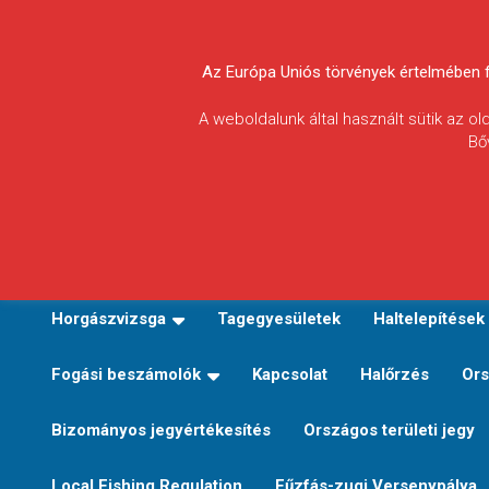
Skip
to
Körösvidéki Horgász
content
Az Európa Uniós törvények értelmében fel
Egyesületek
A weboldalunk által használt sütik az o
Bő
Szövetsége
E-TERÜLETI JEGY VÁLTÁS
Kezdőoldal
Horgászvi
Horgászvizsga
Tagegyesületek
Haltelepítések
Fogási beszámolók
Kapcsolat
Halőrzés
Ors
Bizományos jegyértékesítés
Országos területi jegy
Local Fishing Regulation
Fűzfás-zugi Versenypálya