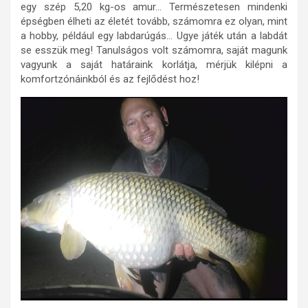
egy szép 5,20 kg-os amur… Természetesen mindenki
épségben élheti az életét tovább, számomra ez olyan, mint
a hobby, például egy labdarúgás… Ugye játék után a labdát
se esszük meg! Tanulságos volt számomra, saját magunk
vagyunk a saját határaink korlátja, mérjük kilépni a
komfortzónáinkból és az fejlődést hoz!