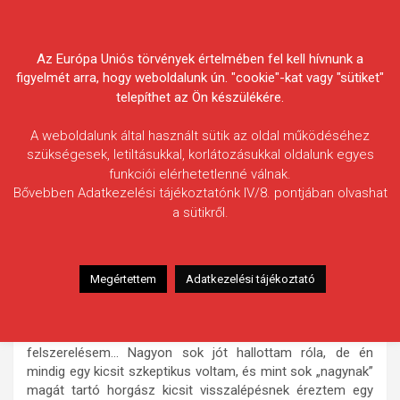
Skip
Körösvidéki Horgász
to
content
Az Európa Uniós törvények értelmében fel kell hívnunk a
Egyesületek Szövetsége
figyelmét arra, hogy weboldalunk ún. "cookie"-kat vagy "sütiket"
telepíthet az Ön készülékére.
A weboldalunk által használt sütik az oldal működéséhez
szükségesek, letiltásukkal, korlátozásukkal oldalunk egyes
funkciói elérhetetlenné válnak.
Szegedi Károly
Bővebben Adatkezelési tájékoztatónk IV/8. pontjában olvashat
a sütikről.
Fogás ideje: 2025.06.15.
Vízterület: Élővíz-csatorna, Békéscsaba
Halfaj: Ponty
Megértettem
Adatkezelési tájékoztató
Fogott hal adatai: 10,50 kg
Fogási körülmények: Igazából nagyon régóta terveztem,
hogy az Élővíz-csatornán kipróbáljam magam és a
felszerelésem… Nagyon sok jót hallottam róla, de én
mindig egy kicsit szkeptikus voltam, és mint sok „nagynak”
magát tartó horgász kicsit visszalépésnek éreztem egy