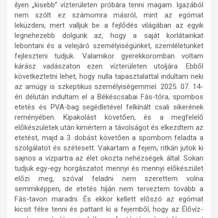
ilyen „kisebb” vízterületen próbára tenni magam. Igazából
nem szólt ez számomra másról, mint az egómat
leküzdeni, mert valljuk be a fejlődés világában az egyik
legnehezebb dolgunk az, hogy a saját korlátainkat
lebontani és a velejáró személyiségünket, szemléletünket
fejleszteni tudjuk. Valamikor gyerekkoromban voltam
kárász vadászaton ezen vízterületen utoljára. Ebből
következtetni lehet, hogy nulla tapasztalattal indultam neki
az amúgy is szkeptikus személyiségemmel. 2025. 07. 14-
én délután indultam el a Békéscsabai Fás-tóra, spombos
etetés és PVA-bag segédletével felkínált csali sikerének
reményében. Kipakolást követően, és a megfelelő
előkészületek után kimértem a távolságot és elkezdtem az
etetést, majd a 3. dobást követően a spombom feladta a
szolgálatot és szétesett. Vakartam a fejem, ritkán jutok ki
sajnos a vízpartra az élet okozta nehézségek által. Sokan
tudjuk egy-egy horgászatot mennyi és mennyi előkészület
előzi meg, szóval feladni nem szerettem volna
semmiképpen, de etetés híján nem terveztem tovább a
Fás-tavon maradni. És ekkor kellett előszó az egómat
kicsit félre tenni és pattant ki a fejemből, hogy az Élővíz-