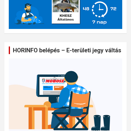
HORINFO belépés – E-területi jegy váltás