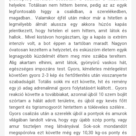
helyekre. Totálisan nem hittem benne, pedig az az egyik
legfontosabb higgy a csalidban, a szerelékedben,
magadban… Valamikor éjfél után mikor már a hitetlen a
legmélyebb álmát alussza egy akkora húzós kapás
jelentkezett, hogy hirtelen el sem hittem, amit látok és
hallok… Mivel kistávon horgásztam, így a kapás is extrém
intenzív volt, a bot éppen a tartóban maradt. Nagyon
óvatosan kezeltem a helyzetet, és esküszöm életem egyik
legnagyobb küzdelmét éltem meg mire szákba tereltem.
Alig akartam elhinni, amit látok, gyönyörű vaskos hát,
egészséges impozáns test. Gyors, kíméletes mérlegelést
követően gyors 2-3 kép és fertőtlenítés után visszanyerte
szabadságát. Totális sokk mi ezt követte, hit és remény
egy jó adag adrenalinnal gyors folytatásért kiáltott… Gyors
reakció követte a továbbiakat, azonnal újból 10 szem bojlit
szórtam a hálát adott területre, és újból egy kevés főtt
tengerit és tigrismogyorót hintettem a tökleveles szélére…
Gyors csalizás után a szerelék újból a pontyok és amurok
világában landolt várva, hogy egy újabb szép ponty, vagy
amur tiszteljen meg látványával. Sok-sok mondandót
megspórolva ezt követte még egy 10,30 kg-os ponty és