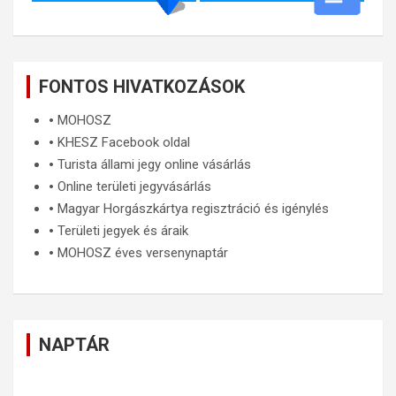
FONTOS HIVATKOZÁSOK
🞄
MOHOSZ
🞄
KHESZ Facebook oldal
🞄
Turista állami jegy online vásárlás
🞄
Online területi jegyvásárlás
🞄
Magyar Horgászkártya regisztráció és igénylés
🞄
Területi jegyek és áraik
🞄
MOHOSZ éves versenynaptár
NAPTÁR