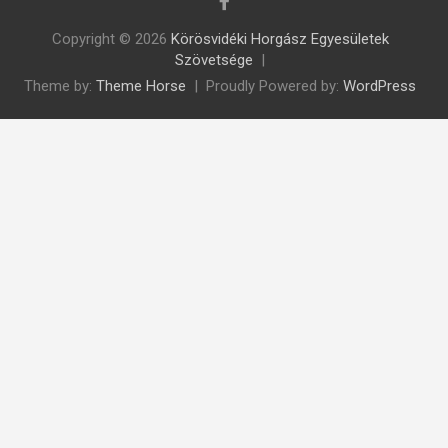
Copyright © 2026
Körösvidéki Horgász Egyesületek
Szövetsége
Theme by:
Theme Horse
Proudly Powered by:
WordPress