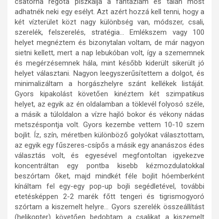
csatorna régóta piszkálja a fantáziám és talán most
adhatnék neki egy esélyt. Azt azért hozzá kell tenni, hogy a
két vízterület közt nagy különbség van, módszer, csali,
szerelék, felszerelés, stratégia… Emlékszem vagy 100
helyet megnéztem és bizonytalan voltam, de már nagyon
sietni kellett, mert a nap lebukóban volt, így a szememnek
és megérzésemnek hála, mint később kiderült sikerült jó
helyet választani. Nagyon leegyszerűsítettem a dolgot, és
minimalizáltam a horgászhelyre szánt kellékek listáját.
Gyors kipakolást követően kinéztem két szimpatikus
helyet, az egyik az én oldalamban a töklevél folyosó széle,
a másik a túloldalon a vízre hajló bokor és vékony nádas
metszéspontja volt. Gyors kezembe vettem 10-10 szem
bojlit. Íz, szín, méretben különböző golyókat választottam,
az egyik egy fűszeres-csípős a másik egy ananászos édes
választás volt, és egyesével megfontoltan igyekezve
koncentráltan egy pontba kisebb kézmozdulatokkal
beszórtam őket, majd mindkét féle bojlit hóemberként
kínáltam fel egy-egy pop-up bojli segédletével, további
etetésképpen 2-2 marék főtt tengeri és tigrismogyoró
szórtam a kiszemelt helyre… Gyors szerelék összeállítást
(helikopter) követően bedobtam a csalikat a kiszemelt