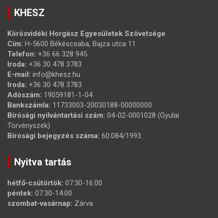
KHESZ
Körösvidéki Horgász Egyesületek Szövetsége
Cím:
H-5600 Békéscsaba, Bajza utca 11.
Telefon:
+36 66 328 945
Iroda:
+36 30 478 3783
E-mail:
info@khesz.hu
Iroda:
+36 30 478 3783
Adószám:
19059181-1-04
Bankszámla:
11733003-20030188-00000000
Bírósági nyilvántartási szám:
04-02-0001028 (Gyulai
Törvényszék)
Bírósági bejegyzés száma:
60.084/1993.
Nyitva tartás
hétfő-csütörtök:
07:30-16:00
péntek:
07:30-14:00
szombat-vasárnap:
Zárva