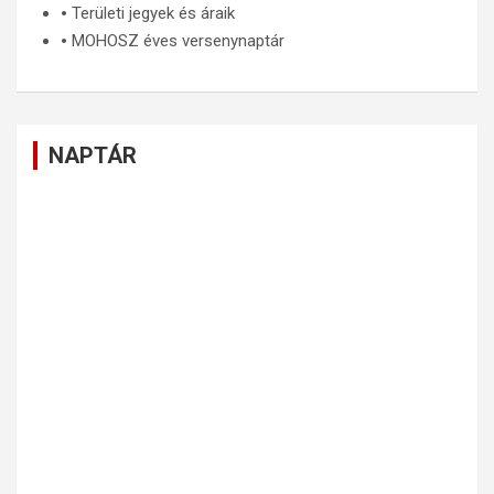
🞄
Területi jegyek és áraik
🞄
MOHOSZ éves versenynaptár
NAPTÁR