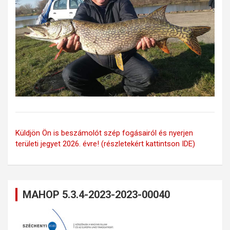
Küldjön Ön is beszámolót szép fogásairól és nyerjen
területi jegyet 2026. évre! (részletekért kattintson IDE)
MAHOP 5.3.4-2023-2023-00040