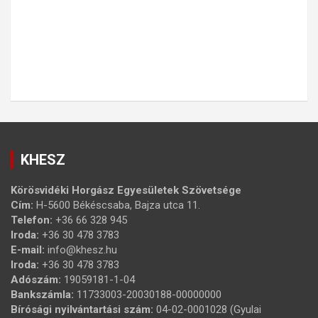
KHESZ
Körösvidéki Horgász Egyesületek Szövetsége
Cím:
H-5600 Békéscsaba, Bajza utca 11.
Telefon:
+36 66 328 945
Iroda:
+36 30 478 3783
E-mail:
info@khesz.hu
Iroda:
+36 30 478 3783
Adószám:
19059181-1-04
Bankszámla:
11733003-20030188-00000000
Bírósági nyilvántartási szám:
04-02-0001028 (Gyulai