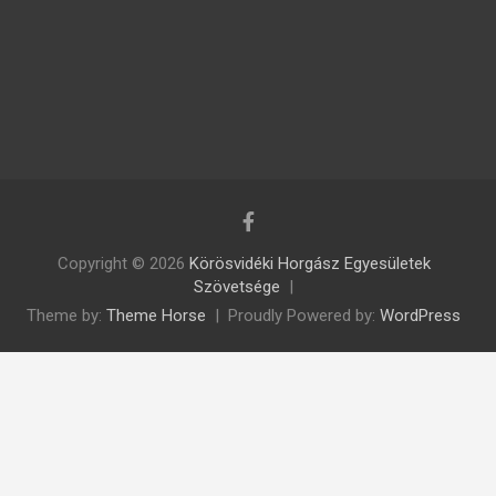
Copyright © 2026
Körösvidéki Horgász Egyesületek
Szövetsége
Theme by:
Theme Horse
Proudly Powered by:
WordPress