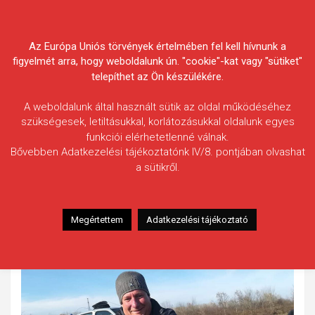
Skip
Körösvidéki Horgász
to
content
Az Európa Uniós törvények értelmében fel kell hívnunk a
Egyesületek Szövetsége
figyelmét arra, hogy weboldalunk ún. "cookie"-kat vagy "sütiket"
telepíthet az Ön készülékére.
A weboldalunk által használt sütik az oldal működéséhez
szükségesek, letiltásukkal, korlátozásukkal oldalunk egyes
funkciói elérhetetlenné válnak.
Szemenyei Szabolcs
Bővebben Adatkezelési tájékoztatónk IV/8. pontjában olvashat
a sütikről.
Fogás ideje: 2025.12.08.
Vízterület: Hármas-Körös
Halfaj: Csuka
Megértettem
Adatkezelési tájékoztató
Fogott hal adatai: 6,5 kg
Fogási körülmények: Nincs adat.